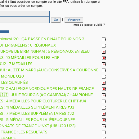
ité il faut posséder un compte sur le site FFA, utilisez la rubrique ci-
fier ou vous créer un compte.
|
mot de passe oublié ?
hleticsU20 : ÇA PASSE EN FINALE POUR NOS 2
RS
DITERRANÉENS : 6 RÉGIONAUX
EUROPE DE BIRMINGHAM : 5 RÉGIONAUX EN BLEU
 J3 : 10 MÉDAILLES POUR LES HDF
 #J2 : 7 MÉDAILLES
 #J1 : ALIZÉE MINARD (AUC) CONSERVE SA COURONNE
LE
 MONDE U20
: LES QUALIFIÉS
TS CHALLENGE NORDIQUE DES HAUTS-DE-FRANCE
26
 🇮🇹 : JULIE BOURGIS (AC CAMBRAI) CHAMPIONNE
E U18 DE LA PERCHE
ES : 4 MÉDAILLES POUR CLOTURER LE CHPT #J4
S : 11 MÉDAILLES SUPPLÉMENTAIRES #J3
ES : 7 MÉDAILLES SUPPLÉMENTAIRES #J2
S : 5 MÉDAILLES POUR LA 1ÈRE JOURNÉE
NNATS DE FRANCE U*NXT (U18 U20 U23)
 FRANCE : LES RÉSULTATS
 FRANCE