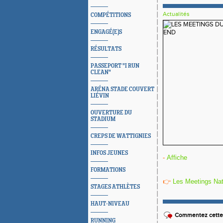
Actualités
COMPÉTITIONS
ENGAGÉ(E)S
RÉSULTATS
PASSEPORT "I RUN
CLEAN"
ARÉNA STADE COUVERT
LIÉVIN
OUVERTURE DU
STADIUM
CREPS DE WATTIGNIES
INFOS JEUNES
-
Affiche
FORMATIONS
👉
Les Meetings Na
STAGES ATHLÈTES
HAUT-NIVEAU
Commentez cette 
RUNNING