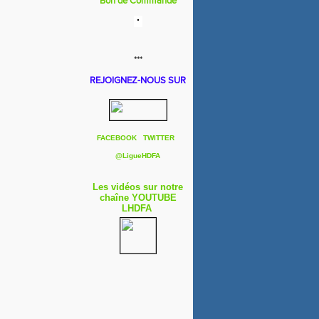
Bon de Commande
***
REJOIGNEZ-NOUS SUR
FACEBOOK
TWITTER
@
LigueHDFA
Les vidéos sur notre
chaîne YOUTUBE
LHDFA