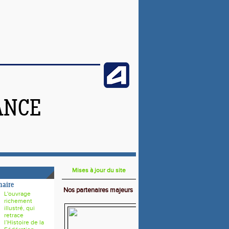
ANCE
Mises à jour du site
naire
Nos partenaires majeurs
L'ouvrage
richement
illustré, qui
retrace
l’Histoire de la