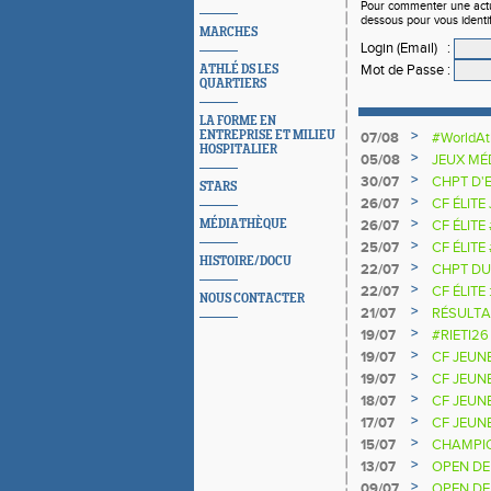
Pour commenter une actual
dessous pour vous identi
MARCHES
Login (Email)
:
Mot de Passe
:
ATHLÉ DS LES
QUARTIERS
LA FORME EN
>
ENTREPRISE ET MILIEU
07/08
#WorldAt
HOSPITALIER
SAUTEU
>
05/08
JEUX MÉ
>
30/07
CHPT D'
STARS
>
26/07
CF ÉLITE
>
MÉDIATHÈQUE
26/07
CF ÉLITE
>
25/07
CF ÉLITE
HISTOIRE/DOCU
NATIONA
>
22/07
CHPT DU
>
22/07
CF ÉLITE 
NOUS CONTACTER
>
21/07
RÉSULTA
2025 20
>
19/07
#RIETI26
D'EUROP
>
19/07
CF JEUN
>
19/07
CF JEUNE
>
18/07
CF JEUN
>
17/07
CF JEUNE
>
15/07
CHAMPIO
>
13/07
OPEN DE
>
09/07
OPEN DE