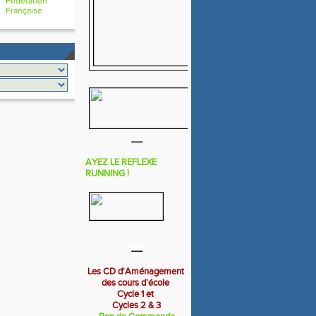
Fédération
Française
----
AYEZ LE REFLEXE
RUNNING !
----
Les CD d'Aménagement
des cours d'école
Cycle 1 et
Cycles 2 & 3