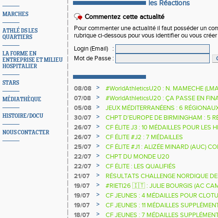
les Réactions
MARCHES
Commentez cette actualité
Pour commenter une actualité il faut posséder un compt
ATHLÉ DS LES
rubrique ci-dessous pour vous identifier ou vous crée
QUARTIERS
Login (Email)
:
LA FORME EN
Mot de Passe
:
ENTREPRISE ET MILIEU
HOSPITALIER
STARS
>
08/08
#WorldAthleticsU20 : N. MAMECHE (LM
>
07/08
#WorldAthleticsU20 : ÇA PASSE EN FI
MÉDIATHÈQUE
SAUTEURS
>
05/08
JEUX MÉDITERRANÉENS : 6 RÉGIONAU
HISTOIRE/DOCU
>
30/07
CHPT D'EUROPE DE BIRMINGHAM : 5 R
>
26/07
CF ÉLITE J3 : 10 MÉDAILLES POUR LES 
NOUS CONTACTER
>
26/07
CF ÉLITE #J2 : 7 MÉDAILLES
>
25/07
CF ÉLITE #J1 : ALIZÉE MINARD (AUC)
NATIONALE
>
22/07
CHPT DU MONDE U20
>
22/07
CF ÉLITE : LES QUALIFIÉS
>
21/07
RÉSULTATS CHALLENGE NORDIQUE DE
2025 2026
>
19/07
#RIETI26 🇮🇹 : JULIE BOURGIS (AC 
D'EUROPE U18 DE LA PERCHE
>
19/07
CF JEUNES : 4 MÉDAILLES POUR CLOTU
>
19/07
CF JEUNES : 11 MÉDAILLES SUPPLÉMEN
>
18/07
CF JEUNES : 7 MÉDAILLES SUPPLÉMEN