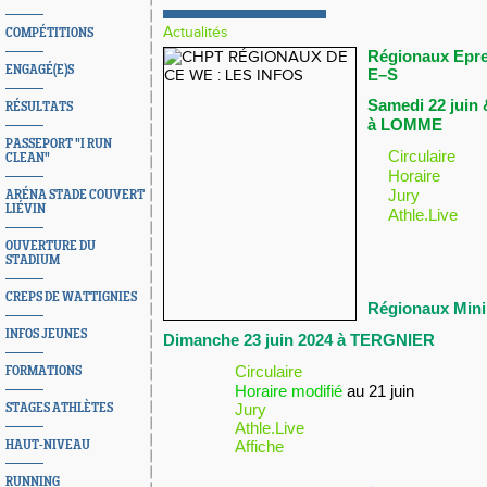
Actualités
COMPÉTITIONS
Régionaux Epr
ENGAGÉ(E)S
E–S
Samedi 22 juin 
RÉSULTATS
à LOMME
PASSEPORT "I RUN
Circulaire
CLEAN"
Horaire
Jury
ARÉNA STADE COUVERT
LIÉVIN
Athle.Live
OUVERTURE DU
STADIUM
CREPS DE WATTIGNIES
Régionaux Min
INFOS JEUNES
Dimanche 23 juin 2024 à TERGNIER
Circulaire
FORMATIONS
Horaire modifié
au 21 juin
Jury
STAGES ATHLÈTES
Athle.Live
Affiche
HAUT-NIVEAU
RUNNING