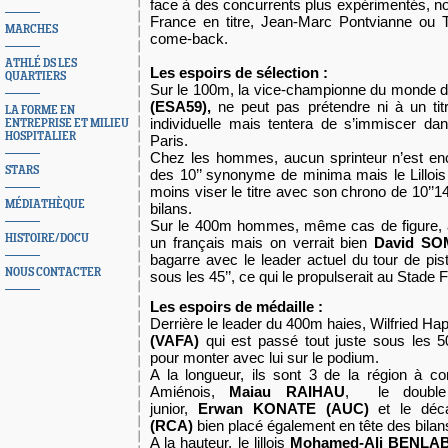
face à des concurrents plus expérimentés, 
France en titre, Jean-Marc Pontvianne ou 
MARCHES
come-back.
ATHLÉ DS LES
Les espoirs de sélection :
QUARTIERS
Sur le 100m, la vice-championne du monde
(ESA59),
ne peut pas prétendre ni à un tit
LA FORME EN
individuelle mais tentera de s’immiscer dan
ENTREPRISE ET MILIEU
HOSPITALIER
Paris.
Chez les hommes, aucun sprinteur n’est en
STARS
des 10’’ synonyme de minima mais le Lilloi
moins viser le titre avec son chrono de 10’’14
MÉDIATHÈQUE
bilans.
Sur le 400m hommes, même cas de figure, a
HISTOIRE/DOCU
un français mais on verrait bien
David SO
bagarre avec le leader actuel du tour de pis
NOUS CONTACTER
sous les 45’’, ce qui le propulserait au Stade
Les espoirs de médaille :
Derrière le leader du 400m haies, Wilfried Hap
(VAFA)
qui est passé tout juste sous les 50’
pour monter avec lui sur le podium.
A la longueur, ils sont 3 de la région à c
Amiénois,
Maiau RAIHAU
, le double
junior,
Erwan KONATE (AUC)
et le déc
(RCA)
bien placé également en tête des bilan
A la hauteur, le lillois
Mohamed-Ali BENLA