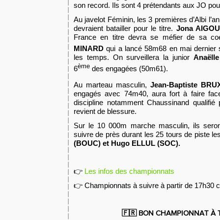
son record. Ils sont 4 prétendants aux JO pou
Au javelot Féminin, les 3 premières d’Albi l’
devraient batailler pour le titre.
Jona AIGOU
France en titre devra se méfier de sa co
MINARD
qui a lancé 58m68 en mai dernier s
les temps. On surveillera la junior
Anaëll
ème
6
des engagées (50m61).
Au marteau masculin,
Jean-Baptiste BRU
engagés avec 74m40, aura fort à faire fac
discipline notamment Chaussinand qualifié 
revient de blessure.
Sur le 10 000m marche masculin, ils seront
suivre de près durant les 25 tours de piste le
(BOUC) et Hugo ELLUL (SOC).
👉
Les infos des championnats
👉 Championnats à suivre à partir de 17h30 c
🇫🇷 BON CHAMPIONNAT À 