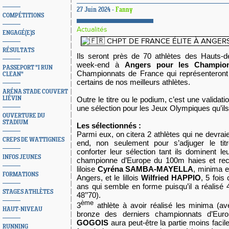
27 Juin 2024 -
Fanny
COMPÉTITIONS
Actualités
ENGAGÉ(E)S
RÉSULTATS
Ils seront près de 70 athlètes des Hauts-
week-end à
Angers pour les Champion
PASSEPORT "I RUN
Championnats de France qui représenteront 
CLEAN"
certains de nos meilleurs athlètes.
ARÉNA STADE COUVERT
Outre le titre ou le podium, c’est une validati
LIÉVIN
une sélection pour les Jeux Olympiques qu’ils
OUVERTURE DU
STADIUM
Les sélectionnés :
Parmi eux, on citera 2 athlètes qui ne devra
CREPS DE WATTIGNIES
end, non seulement pour s’adjuger le ti
conforter leur sélection tant ils dominent leu
INFOS JEUNES
championne d’Europe du 100m haies et re
liloise
Cyréna SAMBA-MAYELLA
, minima e
FORMATIONS
Angers, et le lillois
Wilfried HAPPIO
, 5 foi
ans qui semble en forme puisqu’il a réalisé 4
STAGES ATHLÈTES
48’’70).
ème
3
athlète à avoir réalisé les minima (av
HAUT-NIVEAU
bronze des derniers championnats d’Euro
GOGOIS
aura peut-être la partie moins facil
RUNNING