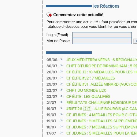
les Réactions
Commentez cette actualité
Pour commenter une actualité il faut posséder un compt
rubrique ci-dessous pour vous identifier ou vous crée
Login (Email)
:
Mot de Passe
:
>
05/08
JEUX MÉDITERRANÉENS : 6 RÉGIONAU
>
30/07
CHPT D'EUROPE DE BIRMINGHAM : 5 R
>
26/07
CF ÉLITE J3 : 10 MÉDAILLES POUR LES 
>
26/07
CF ÉLITE #J2 : 7 MÉDAILLES
>
25/07
CF ÉLITE #J1 : ALIZÉE MINARD (AUC)
NATIONALE
>
22/07
CHPT DU MONDE U20
>
22/07
CF ÉLITE : LES QUALIFIÉS
>
21/07
RÉSULTATS CHALLENGE NORDIQUE DE
2025 2026
>
19/07
#RIETI26 🇮🇹 : JULIE BOURGIS (AC 
D'EUROPE U18 DE LA PERCHE
>
19/07
CF JEUNES : 4 MÉDAILLES POUR CLOTU
>
19/07
CF JEUNES : 11 MÉDAILLES SUPPLÉMEN
>
18/07
CF JEUNES : 7 MÉDAILLES SUPPLÉMEN
>
17/07
CF JEUNES : 5 MÉDAILLES POUR LA 1È