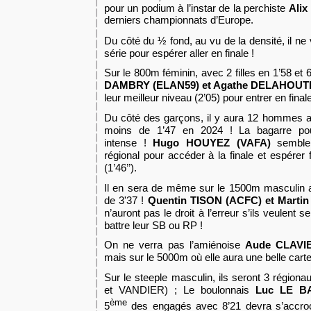
pour un podium à l’instar de la perchiste
Ali
derniers championnats d’Europe.
Du côté du ½ fond, au vu de la densité, il ne 
série pour espérer aller en finale !
Sur le 800m féminin, avec 2 filles en 1’58 et
DAMBRY (ELAN59) et Agathe DELAHOUT
leur meilleur niveau (2’05) pour entrer en fina
Du côté des garçons, il y aura 12 hommes a
moins de 1’47 en 2024 ! La bagarre po
intense !
Hugo HOUYEZ (VAFA)
semble 
régional pour accéder à la finale et espérer
(1’46’’).
Il en sera de même sur le 1500m masculin 
de 3'37 !
Quentin TISON (ACFC) et Marti
n’auront pas le droit à l’erreur s’ils veulent
battre leur SB ou RP !
On ne verra pas l’amiénoise
Aude CLAVI
mais sur le 5000m où elle aura une belle carte
Sur le steeple masculin, ils seront 3 rég
et VANDIER) ; Le boulonnais
Luc LE 
ème
5
des engagés avec 8’21 devra s’accroc