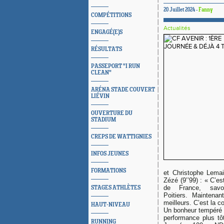
20 Juillet 2024 -
Fanny
COMPÉTITIONS
Actualités
ENGAGÉ(E)S
RÉSULTATS
PASSEPORT "I RUN
CLEAN"
ARÉNA STADE COUVERT
LIÉVIN
OUVERTURE DU
STADIUM
CREPS DE WATTIGNIES
INFOS JEUNES
FORMATIONS
et
Christophe Lemai
Zézé (9’’99) : «
C’es
de France, savo
STAGES ATHLÈTES
Poitiers. Maintena
meilleurs. C’est la c
HAUT-NIVEAU
Un bonheur tempéré 
performance plus tô
RUNNING