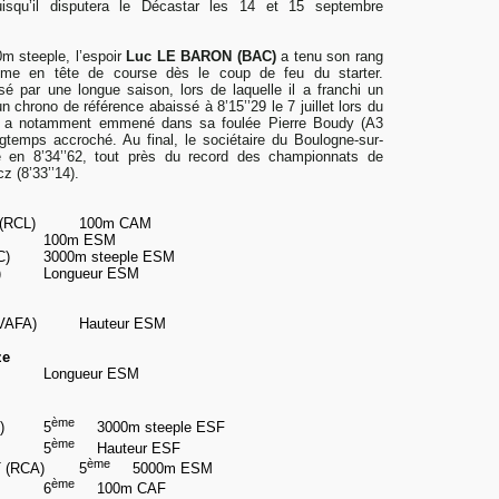
isqu’il disputera le Décastar les 14 et 15 septembre
m steeple, l’espoir
Luc LE BARON (BAC)
a tenu son rang
hme en tête de course dès le coup de feu du starter.
 par une longue saison, lors de laquelle il a franchi un
 chrono de référence abaissé à 8’15’’29 le 7 juillet lors du
il a notamment emmené dans sa foulée
Pierre Boudy
(A3
ngtemps accroché. Au final, le sociétaire du Boulogne-sur-
 en 8’34’’62, tout près du record des championnats de
 (8’33’’14).
 (RCL)
100m CAM
LMA)
100m ESM
BAC)
3000m steeple ESM
RCA)
Longueur ESM
(VAFA)
Hauteur ESM
ze
MA)
Longueur ESM
ème
LMA)
5
3000m steeple ESF
ème
ERCQ
5
Hauteur ESF
ème
 (RCA)
5
5000m ESM
ème
AFA)
6
100m CAF