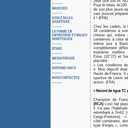
Jeux
(sur 100 m, NDL
Pour le relais 4x100
MARCHES
de son plus jeune re
vais pouvoir prépar
il
! (FFA)
ATHLÉ DS LES
QUARTIERS
Chez les cadets, le
34 centièmes à son 
LA FORME EN
chrono qui, même s
ENTREPRISE ET MILIEU
HOSPITALIER
centièmes à celui d
même jour à Bansk
complètement diffé
STARS
troisième meilleur
Erius (10’’27) et Sa
MÉDIATHÈQUE
placidité :
«
Les conditions éta
HISTOIRE/DOCU
il. Mon objectif étai
Hauts de-France. Il 
sportive de Liévin r
NOUS CONTACTER
action. (FFA)
> Record de ligue TC 
Champion de France
(RCA)
s’est fait pla
il n’a pas l’habitud
retombant à 7m62 (+
Cergy-Pontoise) : «
côté combinées, don
type d’enjeu
», cons