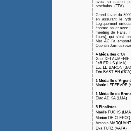
avec sa saison pu
prochains.
(FFA)
Grand favori du 3000
en assurant le ryt
Logiquement émoussé
énorme palier avec un
meeting de Paris, 
Tours), qui s’est lo
Mer AC l’a emporté
Quentin Jarmuszewicz
4 Médailles d’Or
Gael DELAUMENIE
Jeff ERIUS (
Luc LE BARON (
Téo BASTIEN (
1 Médaille d’Argent
Martin LEFEBVRE 
1 Médaille de Bron
Elad ADIKA (L
5 Finalistes
Maëlle FUCHS (
Marion DE CL
Antonin MARQUANT
Eva TURZ (V