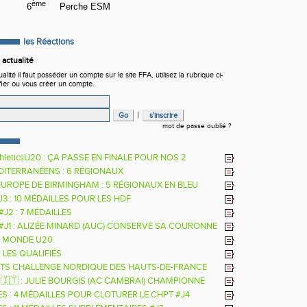
ème
FMAN
6
Perche ESM
les Réactions
actualité
ité il faut posséder un compte sur le site FFA, utilisez la rubrique ci-
fier ou vous créer un compte.
|
mot de passe oublié ?
hleticsU20 : ÇA PASSE EN FINALE POUR NOS 2
RS
DITERRANÉENS : 6 RÉGIONAUX
EUROPE DE BIRMINGHAM : 5 RÉGIONAUX EN BLEU
 J3 : 10 MÉDAILLES POUR LES HDF
 #J2 : 7 MÉDAILLES
 #J1 : ALIZÉE MINARD (AUC) CONSERVE SA COURONNE
LE
 MONDE U20
: LES QUALIFIÉS
TS CHALLENGE NORDIQUE DES HAUTS-DE-FRANCE
26
 🇮🇹 : JULIE BOURGIS (AC CAMBRAI) CHAMPIONNE
E U18 DE LA PERCHE
ES : 4 MÉDAILLES POUR CLOTURER LE CHPT #J4