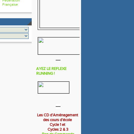
Fédération
Française
----
AYEZ LE REFLEXE
RUNNING !
----
Les CD d'Aménagement
des cours d'école
Cycle 1 et
Cycles 2 & 3