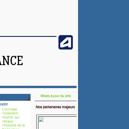
ANCE
Mises à jour du site
naire
Nos partenaires majeurs
L'ouvrage
richement
illustré, qui
retrace
l’Histoire de la