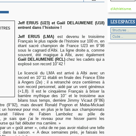
d'Athlétisme.
LES ESPACES
Jeff ERIUS (U23) et Gaël DELAUMENIE (U18)
entrent dans l’histoire !
Jeff ERIUS (LMA)
est devenu le troisième
Français le plus rapide de l’histoire sur 100 m, en
étant sacré champion de France U23 en 9’’98
sous le cagnard d’Albi. La ligne droite a, comme
souvent, été magique à Albi, avec également
Gaël DELAUMENIE (RCL)
chez les cadets qui a
explosé son record 10’’42 !
Le licencié du LMA est arrivé à Albi avec un
record en 10’’11 établi en finale des France Elite
à Angers (2e) ; il a retranché onze centièmes à
son record personnel, aidé par un vent généreux
(+1,8). Il est le cinquième Français à briser la
barrière mythique des 10’’ et le troisième aux
bilans tous temps, derrière
Jimmy Vicaut
(9’’86)
tre
(9’’92), mais devant Ronald Pognon et Meba-Mickael
t un honneur pour moi, en plus je le fais aux championnats
urait l’élève de Fabien Lambolez au pôle de
nt, je sais que j’ai le niveau pour me hisser parmi les
ourse qui fait débuter ma carrière. »
par un «
goût amer
», celui de ne pas avoir réalisé une telle
t dans la saison. «
A deux semaines près, je faisais les