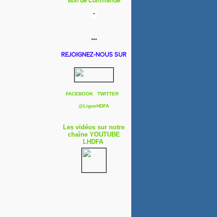
Bon de Commande
***
REJOIGNEZ-NOUS SUR
FACEBOOK
TWITTER
@
LigueHDFA
Les vidéos sur notre
chaîne YOUTUBE
LHDFA