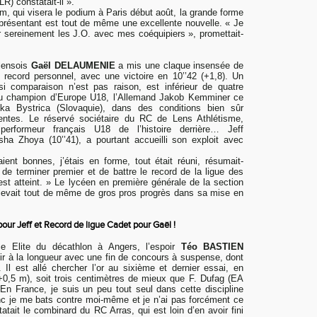
R) constatait-il ».
 m, qui visera le podium à Paris début août, la grande forme
présentant est tout de même une excellente nouvelle. «
Je
er sereinement les J.O. avec mes coéquipiers
», promettait-
 lensois
Gaël DELAUMENIE
a mis une claque insensée de
record personnel, avec une victoire en 10’’42 (+1,8). Un
i comparaison n’est pas raison, est inférieur de quatre
u champion d’Europe U18, l’Allemand
Jakob Kemminer
ce
a Bystrica (Slovaquie), dans des conditions bien sûr
rentes. Le réservé sociétaire du RC de Lens Athlétisme,
 performeur français U18 de l’histoire derrière…
Jeff
sha Zhoya (10’’41), a pourtant accueilli son exploit avec
ient bonnes, j’étais en forme, tout était réuni, résumait-
t de terminer premier et de battre le record de la ligue des
est atteint. » Le lycéen en première générale de la section
elevait tout de même de gros pros progrès dans sa mise en
pour Jeff et Record de ligue Cadet pour Gaël !
 Elite du décathlon à Angers, l’espoir
Téo BASTIEN
isir à la longueur avec une fin de concours à suspense, dont
e. Il est allé chercher l’or au sixième et dernier essai, en
0,5 m), soit trois centimètres de mieux que
F. Dufag
(EA
En France, je suis un peu tout seul dans cette discipline
c je me bats contre moi-même et je n’ai pas forcément ce
tatait le combinard du RC Arras, qui est loin d’en avoir fini