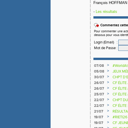
François HOF
-
Les résultats
Commentez cette 
Pour commenter une actual
dessous pour vous identi
Login (Email)
:
Mot de Passe
:
>
07/08
#WorldAt
SAUTEU
>
05/08
JEUX MÉ
>
30/07
CHPT D'
>
26/07
CF ÉLITE
>
26/07
CF ÉLITE
>
25/07
CF ÉLITE
NATIONA
>
22/07
CHPT DU
>
22/07
CF ÉLITE 
>
21/07
RÉSULTA
2025 20
>
19/07
#RIETI26
D'EUROP
>
19/07
CF JEUN
>