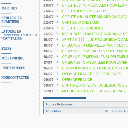
>
26/07
CF ÉLITE J3 : 10 MÉDAILLES POUR LES 
MARCHES
>
26/07
CF ÉLITE #J2 : 7 MÉDAILLES
>
25/07
CF ÉLITE #J1 : ALIZÉE MINARD (AUC)
ATHLÉ DS LES
NATIONALE
>
QUARTIERS
22/07
CHPT DU MONDE U20
>
22/07
CF ÉLITE : LES QUALIFIÉS
LA FORME EN
>
21/07
RÉSULTATS CHALLENGE NORDIQUE DE
ENTREPRISE ET MILIEU
2025 2026
>
HOSPITALIER
19/07
#RIETI26 🇮🇹 : JULIE BOURGIS (AC 
D'EUROPE U18 DE LA PERCHE
>
19/07
CF JEUNES : 4 MÉDAILLES POUR CLOTU
STARS
>
19/07
CF JEUNES : 11 MÉDAILLES SUPPLÉMEN
>
18/07
CF JEUNES : 7 MÉDAILLES SUPPLÉMEN
MÉDIATHÈQUE
>
17/07
CF JEUNES : 5 MÉDAILLES POUR LA 1È
>
15/07
CHAMPIONNATS DE FRANCE U*NXT (U1
HISTOIRE/DOCU
>
13/07
OPEN DE FRANCE : LES RÉSULTATS
NOUS CONTACTER
>
09/07
OPEN DE FRANCE
>
08/07
CHPT D'EUROPE U18 : JULIE BOURGIS 
>
07/07
MEETING DU PAS DE CALAIS - ARRAS