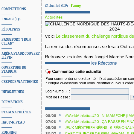
24 Juillet 2024 -
Fanny
COMPÉTITIONS
Actualités
ENGAGÉ(E)S
RÉSULTATS
Le classement du challenge nordique d
Voici
PASSEPORT "I RUN
CLEAN"
La remise des récompenses se fera à Outreau
ARÉNA STADE COUVERT
Retrouvez les infos dans l'onglet Marche No
LIÉVIN
les Réactions
OUVERTURE DU
Commentez cette actualité
STADIUM
Pour commenter une actualité il faut posséder un compt
CREPS DE WATTIGNIES
rubrique ci-dessous pour vous identifier ou vous crée
Login (Email)
:
INFOS JEUNES
Mot de Passe
:
FORMATIONS
STAGES ATHLÈTES
>
08/08
#WorldAthleticsU20 : N. MAMECHE (LM
>
07/08
#WorldAthleticsU20 : ÇA PASSE EN FI
HAUT-NIVEAU
SAUTEURS
>
05/08
JEUX MÉDITERRANÉENS : 6 RÉGIONAU
RUNNING
>
30/07
CHPT D'EUROPE DE BIRMINGHAM : 5 R