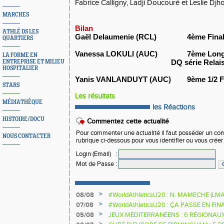
Fabrice Calligny, Ladji Doucouré et Leslie Djh
MARCHES
Bilan
ATHLÉ DS LES
Gaël Delaumenie (RCL)
4ème Fina
QUARTIERS
Vanessa LOKULI (AUC)
7ème Longu
LA FORME EN
DQ série Rela
ENTREPRISE ET MILIEU
HOSPITALIER
Yanis
VANLANDUYT (AUC)
9ème 1/2 
STARS
Les résultats
MÉDIATHÈQUE
les Réactions
HISTOIRE/DOCU
Commentez cette actualité
Pour commenter une actualité il faut posséder un compt
NOUS CONTACTER
rubrique ci-dessous pour vous identifier ou vous crée
Login (Email)
:
Mot de Passe
:
>
08/08
#WorldAthleticsU20 : N. MAMECHE (LM
>
07/08
#WorldAthleticsU20 : ÇA PASSE EN FI
SAUTEURS
>
05/08
JEUX MÉDITERRANÉENS : 6 RÉGIONAU