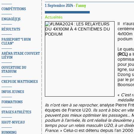
1 Septembre 2024 -
Fanny
COMPÉTITIONS
Actualités
ENGAGÉ(E)S
Il n'au
centiè
RÉSULTATS
4x100m
podium 
PASSEPORT "I RUN
CLEAN"
Le quat
ARÉNA STADE COUVERT
(RCL)
a 
LIÉVIN
optimisa
pour jou
OUVERTURE DU
ligne, su
STADIUM
Dzong
s
par le p
CREPS DE WATTIGNIES
Boonso
INFOS JEUNES
«
C’est 
médaille
FORMATIONS
ils n’ont rien à se reprocher
, analyse Pierre Fr
équipes de France U20.
Ils sont à bloc en vit
STAGES ATHLÈTES
peuvent pas mieux optimiser les passages… Mai
podium à l’arrivée, ils ont réalisé la deuxièm
HAUT-NIVEAU
temps pour un relais masculin U20, à un dixi
France.
» Celui-ci est détenu depuis l’an 200
RUNNING