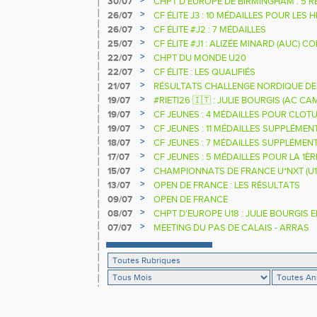
>
30/07
CHPT D'EUROPE DE BIRMINGHAM : 5 R
>
26/07
CF ÉLITE J3 : 10 MÉDAILLES POUR LES 
>
26/07
CF ÉLITE #J2 : 7 MÉDAILLES
>
25/07
CF ÉLITE #J1 : ALIZÉE MINARD (AUC)
NATIONALE
>
22/07
CHPT DU MONDE U20
>
22/07
CF ÉLITE : LES QUALIFIÉS
>
21/07
RÉSULTATS CHALLENGE NORDIQUE DE
2025 2026
>
19/07
#RIETI26 🇮🇹 : JULIE BOURGIS (AC 
D'EUROPE U18 DE LA PERCHE
>
19/07
CF JEUNES : 4 MÉDAILLES POUR CLOTU
>
19/07
CF JEUNES : 11 MÉDAILLES SUPPLÉMEN
>
18/07
CF JEUNES : 7 MÉDAILLES SUPPLÉMEN
>
17/07
CF JEUNES : 5 MÉDAILLES POUR LA 1È
>
15/07
CHAMPIONNATS DE FRANCE U*NXT (U1
>
13/07
OPEN DE FRANCE : LES RÉSULTATS
>
09/07
OPEN DE FRANCE
>
08/07
CHPT D'EUROPE U18 : JULIE BOURGIS 
>
07/07
MEETING DU PAS DE CALAIS - ARRAS