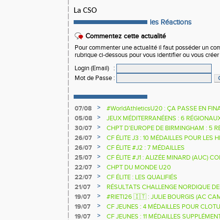
La CSO
les Réactions
Commentez cette actualité
Pour commenter une actualité il faut posséder un compt
rubrique ci-dessous pour vous identifier ou vous crée
Login (Email)
:
Mot de Passe
:
>
07/08
#WorldAthleticsU20 : ÇA PASSE EN FI
SAUTEURS
>
05/08
JEUX MÉDITERRANÉENS : 6 RÉGIONAU
>
30/07
CHPT D'EUROPE DE BIRMINGHAM : 5 R
>
26/07
CF ÉLITE J3 : 10 MÉDAILLES POUR LES 
>
26/07
CF ÉLITE #J2 : 7 MÉDAILLES
>
25/07
CF ÉLITE #J1 : ALIZÉE MINARD (AUC)
NATIONALE
>
22/07
CHPT DU MONDE U20
>
22/07
CF ÉLITE : LES QUALIFIÉS
>
21/07
RÉSULTATS CHALLENGE NORDIQUE DE
2025 2026
>
19/07
#RIETI26 🇮🇹 : JULIE BOURGIS (AC 
D'EUROPE U18 DE LA PERCHE
>
19/07
CF JEUNES : 4 MÉDAILLES POUR CLOTU
>
19/07
CF JEUNES : 11 MÉDAILLES SUPPLÉMEN