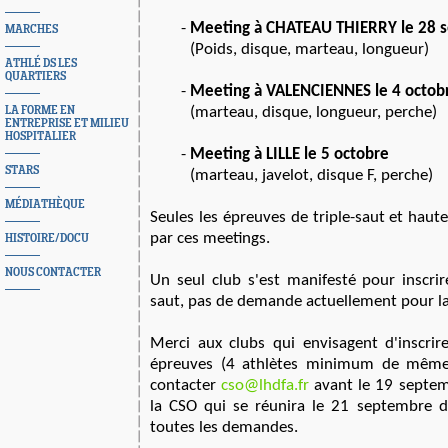
Meeting à CHATEAU THIERRY le 28
MARCHES
(Poids, disque, marteau, longueur)
ATHLÉ DS LES
QUARTIERS
Meeting à VALENCIENNES le 4 octo
LA FORME EN
(marteau, disque, longueur, perche)
ENTREPRISE ET MILIEU
HOSPITALIER
Meeting à LILLE le 5 octobre
STARS
(marteau, javelot, disque F, perche)
MÉDIATHÈQUE
Seules les épreuves de triple-saut et haut
par ces meetings.
HISTOIRE/DOCU
NOUS CONTACTER
Un seul club s'est manifesté pour inscrir
saut, pas de demande actuellement pour la
Merci aux clubs qui envisagent d'inscrir
épreuves (4 athlètes minimum de mêm
contacter
cso@lhdfa.fr
avant le 19 septem
la CSO qui se réunira le 21 septembre 
toutes les demandes.