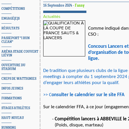
16 Septembre 2024 -
Fanny
COMPÉTITIONS
Actualités
ENGAGÉ(E)S
Comme indiqué dans
RÉSULTATS
CSO :
PASSEPORT "I RUN
CLEAN"
Concours Lancers et
ARÉNA STADE COUVERT
d’organisation de tou
LIÉVIN
ligue.
OUVERTURE DU
STADIUM
De tradition que plusieurs clubs de la ligue
meetings à compter du 1 septembre 2024 
CREPS DE WATTIGNIES
d’engager leurs athlètes pour la qualif.
INFOS JEUNES
>> C
onsulter le calendrier sur le site FFA
FORMATIONS
Sur le calendrier FFA, à ce jour (engagement
STAGES ATHLÈTES
HAUT-NIVEAU
Compétition lancers à ABBEVILLE l
(Poids, disque, marteau)
RUNNING