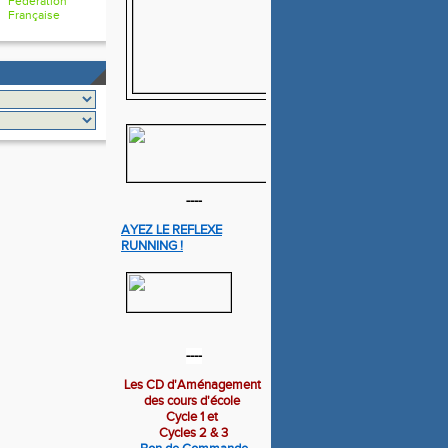
Fédération
Française
----
AYEZ LE REFLEXE
RUNNING !
----
Les CD d'Aménagement
des cours d'école
Cycle 1 et
Cycles 2 & 3