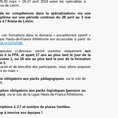
29,30 mars + 26-27 avril 2024 selon les spécialités à
ena de Liévin.
ée en compétences dans la spécialisation» via une
iplôme sur une période continue du 28 avril au 3 mai
s à l’Arena de Liévin.
es ces formations dans le domaine « encadrement sportif »
gue Hauts-de-France Athlétisme est accessible à partir du
/bit.ly/3cQgXML
roposées ci-dessous seront ouvertes uniquement
aux
es à la FFA, et ayant 17 ans au plus tard le jour de la
iveau 1, ou 18 ans au plus tard le jour de la formation
t 3.
acité et de bien-être des participants, nous allons proposer
fs en main » :
ion obligatoire aux packs pédagogiques
, via le site de
FA.
iption obligatoire aux packs logistiques (pension ou
on)
, via le site de la Ligue Hauts-de-France Athlétisme.
riptions à J-7 et nombre de places limitées.
op à inscrire vos équipes !