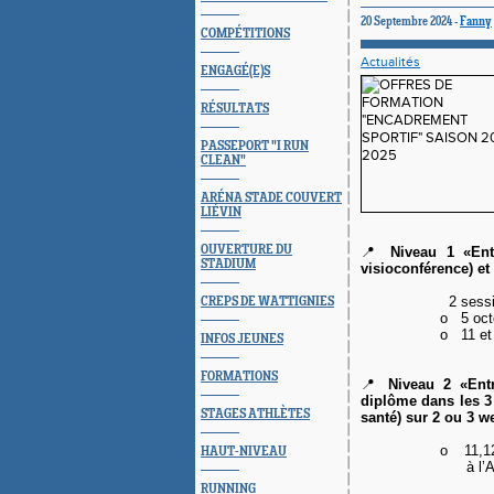
20 Septembre 2024 -
Fanny
COMPÉTITIONS
Actualités
ENGAGÉ(E)S
RÉSULTATS
PASSEPORT "I RUN
CLEAN"
ARÉNA STADE COUVERT
LIÉVIN
OUVERTURE DU
📍
Niveau 1 «En
STADIUM
visioconférence) et
2 sessi
CREPS DE WATTIGNIES
o
5 oct
o
11 et
INFOS JEUNES
FORMATIONS
📍
Niveau 2 «Entr
diplôme dans les 3 
STAGES ATHLÈTES
santé) sur 2 ou 3 w
o
11,1
HAUT-NIVEAU
à l’
RUNNING