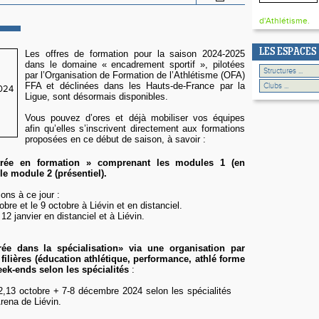
d'Athlétisme.
LES ESPACES
Les offres de formation pour la saison 2024-2025
dans le domaine « encadrement sportif », pilotées
par l’Organisation de Formation de l’Athlétisme (OFA)
FFA et déclinées dans les Hauts-de-France par la
Ligue, sont désormais disponibles.
Vous pouvez d’ores et déjà mobiliser vos équipes
afin qu’elles s’inscrivent directement aux formations
proposées en ce début de saison, à savoir :
trée en formation » comprenant les modules 1 (en
 le module 2 (présentiel).
ons à ce jour :
obre et le 9 octobre à Liévin et en distanciel.
 12 janvier en distanciel et à Liévin.
ée dans la spécialisation» via une organisation par
filières (éducation athlétique, performance, athlé forme
eek-ends selon les spécialités
:
2,13 octobre + 7-8 décembre 2024 selon les spécialités
Arena de Liévin.