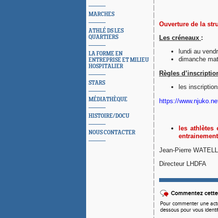
MARCHES
Ouverture de la str
ATHLÉ DS LES
QUARTIERS
Les créneaux
:
lundi au vend
LA FORME EN
dimanche mat
ENTREPRISE ET MILIEU
HOSPITALIER
Règles d’inscriptio
STARS
les inscriptio
MÉDIATHÈQUE
https://www.njuko.ne
HISTOIRE/DOCU
les athlètes
NOUS CONTACTER
entrainement 
Jean-Pierre WATEL
Directeur LHDFA
Commentez cette 
Pour commenter une actual
dessous pour vous identi