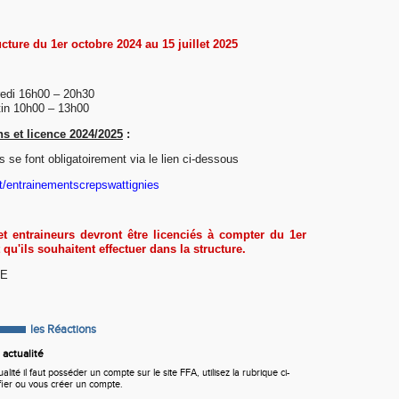
ucture du 1er octobre 2024 au 15 juillet 2025
redi 16h00 – 20h30
in 10h00 – 13h00
ns et licence 2024/2025
:
ns se font obligatoirement via le lien ci-dessous
t/entrainementscrepswattignies
 et entraineurs devront être licenciés à compter du 1er
qu'ils souhaitent effectuer dans la structure.
LE
les Réactions
actualité
ité il faut posséder un compte sur le site FFA, utilisez la rubrique ci-
fier ou vous créer un compte.