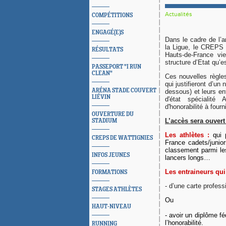
Actualités
COMPÉTITIONS
ENGAGÉ(E)S
Dans le cadre de l’a
la Ligue, le CREPS 
RÉSULTATS
Hauts-de-France vie
structure d’Etat qu’
PASSEPORT "I RUN
CLEAN"
Ces nouvelles règles 
qui justifieront d’un
ARÉNA STADE COUVERT
dessous) et leurs ent
LIÉVIN
d'état spécialité 
d'honorabilité à fourni
OUVERTURE DU
L’accès sera ouvert
STADIUM
Les athlètes :
qui 
CREPS DE WATTIGNIES
France cadets/junior
classement parmi le
INFOS JEUNES
lancers longs…
Les entraineurs qui d
FORMATIONS
- d’une carte profess
STAGES ATHLÈTES
Ou
HAUT-NIVEAU
- avoir un diplôme f
l’honorabilité.
RUNNING