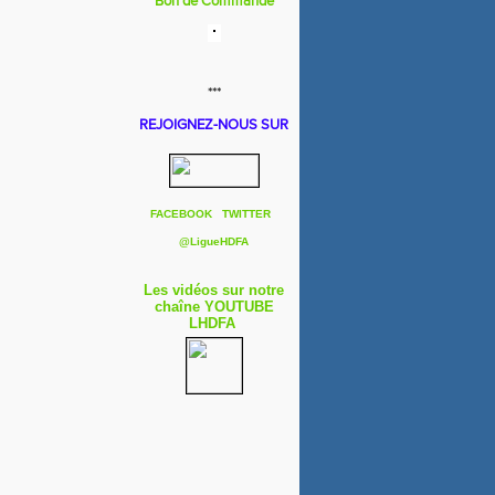
Bon de Commande
***
REJOIGNEZ-NOUS SUR
FACEBOOK
TWITTER
@
LigueHDFA
Les vidéos sur notre
chaîne YOUTUBE
LHDFA