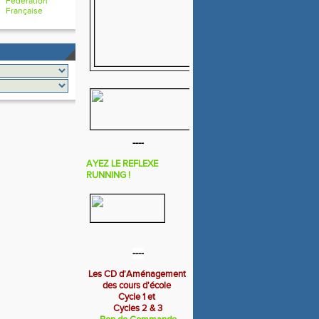
Fédération
Française
----
AYEZ LE REFLEXE
RUNNING !
----
Les CD d'Aménagement
des cours d'école
Cycle 1 et
Cycles 2 & 3