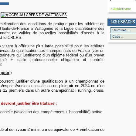
d'Athlétisme.
LES ESPACES
mélioration des conditions de pratique pour les athlètes de
Hauts-de-France à Wattignies et la Ligue d’athlétisme des
nnent de valider de nouvelles possibilités d’accès à la
est le CREPS.
visent à offrir une plus large possibilité pour les athlètes
 niveau de qualification aux championnats de France (voir ci-
raineurs qui justifieront d’un diplôme fédéral ou d'un brevet
Athlé + carte professionnelle obligatoire et contrôle
r.
 pour
:
pourront justifier d’une qualification à un championnat de
s/espoirs/seniors en salle ou en plein air en 2024 ou d’un
s 12 premiers dans un autre championnat ; running, cross,
evront justifier être titulaire :
ionnelle (validation des compétences + honorabilité) active.
édéral de niveau 2 minimum ou équivalence + vérification de