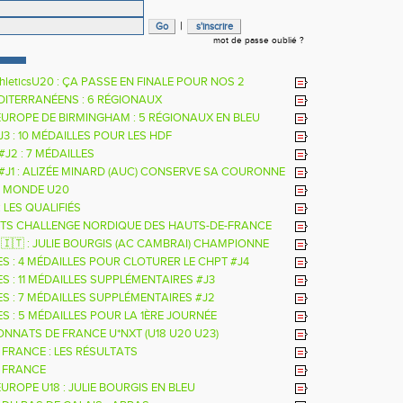
|
mot de passe oublié ?
hleticsU20 : ÇA PASSE EN FINALE POUR NOS 2
RS
DITERRANÉENS : 6 RÉGIONAUX
EUROPE DE BIRMINGHAM : 5 RÉGIONAUX EN BLEU
 J3 : 10 MÉDAILLES POUR LES HDF
 #J2 : 7 MÉDAILLES
 #J1 : ALIZÉE MINARD (AUC) CONSERVE SA COURONNE
LE
 MONDE U20
: LES QUALIFIÉS
TS CHALLENGE NORDIQUE DES HAUTS-DE-FRANCE
26
 🇮🇹 : JULIE BOURGIS (AC CAMBRAI) CHAMPIONNE
E U18 DE LA PERCHE
ES : 4 MÉDAILLES POUR CLOTURER LE CHPT #J4
S : 11 MÉDAILLES SUPPLÉMENTAIRES #J3
ES : 7 MÉDAILLES SUPPLÉMENTAIRES #J2
S : 5 MÉDAILLES POUR LA 1ÈRE JOURNÉE
NNATS DE FRANCE U*NXT (U18 U20 U23)
 FRANCE : LES RÉSULTATS
 FRANCE
UROPE U18 : JULIE BOURGIS EN BLEU