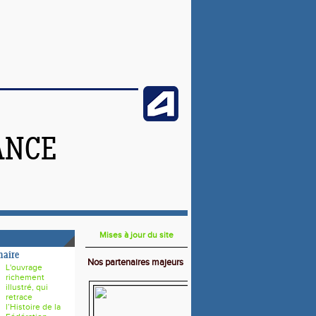
ANCE
Mises à jour du site
naire
Nos partenaires majeurs
L'ouvrage
richement
illustré, qui
retrace
l’Histoire de la