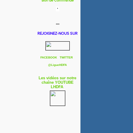
Bon de Commande
***
REJOIGNEZ-NOUS SUR
FACEBOOK
TWITTER
@
LigueHDFA
Les vidéos sur notre
chaîne YOUTUBE
LHDFA