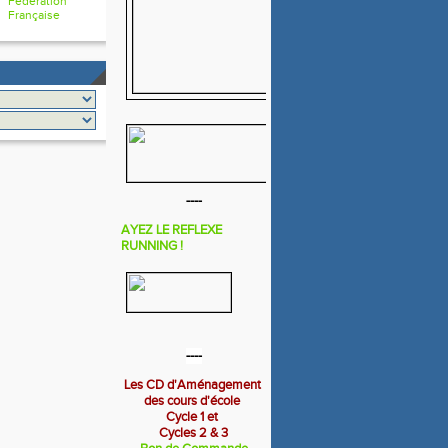
Fédération
Française
----
AYEZ LE REFLEXE
RUNNING !
----
Les CD d'Aménagement
des cours d'école
Cycle 1 et
Cycles 2 & 3