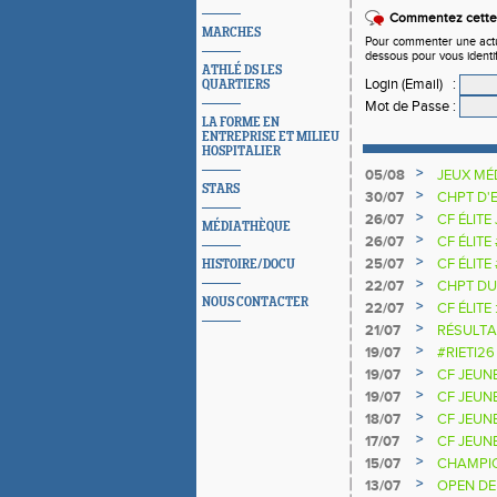
Commentez cette 
MARCHES
Pour commenter une actual
dessous pour vous identi
ATHLÉ DS LES
Login (Email)
:
QUARTIERS
Mot de Passe
:
LA FORME EN
ENTREPRISE ET MILIEU
HOSPITALIER
>
05/08
JEUX MÉ
STARS
>
30/07
CHPT D'
>
26/07
CF ÉLITE
MÉDIATHÈQUE
>
26/07
CF ÉLITE
>
25/07
CF ÉLITE
HISTOIRE/DOCU
NATIONA
>
22/07
CHPT DU
NOUS CONTACTER
>
22/07
CF ÉLITE 
>
21/07
RÉSULTA
2025 20
>
19/07
#RIETI26
D'EUROP
>
19/07
CF JEUN
>
19/07
CF JEUNE
>
18/07
CF JEUN
>
17/07
CF JEUNE
>
15/07
CHAMPIO
>
13/07
OPEN DE