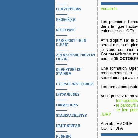
Actualités
COMPÉTITIONS
ENGAGÉ(E)S
Les premières form
dans la ligue Hauts-
RÉSULTATS
calendrier de l'OFA.
Afin d’optimiser le 
PASSEPORT "I RUN
seront mises en plac
CLEAN"
je vous demande d
Courses-chrono m
ARÉNA STADE COUVERT
pour le
15 OCTOBR
LIÉVIN
Une formation
Opér
OUVERTURE DU
prochainement à LI
STADIUM
secrétaires qui avaie
CREPS DE WATTIGNIES
Les formations photo
INFOS JEUNES
Vous pouvez retro
-
les résulta
-
le parcours 
FORMATIONS
-
le lien pou
JURY
STAGES ATHLÈTES
Annick LEMOINE
HAUT-NIVEAU
COT LHDFA
RUNNING