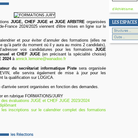
d'Athlétisme.
ations
JUGE, CHEF JUGE et JUGE ARBITRE
organisées
LES ESPACES
de-France 2024/2025 viennent d'être mises en ligne sur le
calendrier et pour éviter d’annuler des formations (elles ne
e qu’à partir du moment où il y aura au moins 2 candidats),
’adresser vos candidatures pour les formations
JUGE
anuel et CHEF JUGE
(en précisant la spécialité choisie)
E 2024
à
annick.lemoine@wanadoo.fr
ateur du secrétariat informatique Piste
sera organisée
EVIN, elle servira également de mise à jour pour les
nt la qualification sur LOGICA.
 d'arrivée seront organisées en fonction des demandes.
uver en rubrique FORMATIONS/JURY
ts des évaluations JUGE et CHEF JUGE 2023/2024
diplômant
r les inscriptions sur le calendrier complet des formations
les Réactions