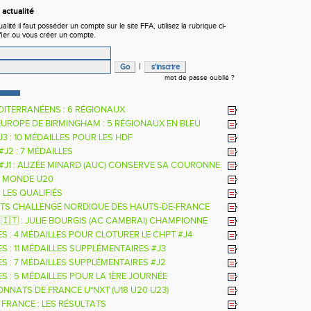
actualité
ité il faut posséder un compte sur le site FFA, utilisez la rubrique ci-
fier ou vous créer un compte.
|
mot de passe oublié ?
DITERRANÉENS : 6 RÉGIONAUX
EUROPE DE BIRMINGHAM : 5 RÉGIONAUX EN BLEU
 J3 : 10 MÉDAILLES POUR LES HDF
 #J2 : 7 MÉDAILLES
 #J1 : ALIZÉE MINARD (AUC) CONSERVE SA COURONNE
LE
 MONDE U20
: LES QUALIFIÉS
TS CHALLENGE NORDIQUE DES HAUTS-DE-FRANCE
26
 🇮🇹 : JULIE BOURGIS (AC CAMBRAI) CHAMPIONNE
E U18 DE LA PERCHE
ES : 4 MÉDAILLES POUR CLOTURER LE CHPT #J4
S : 11 MÉDAILLES SUPPLÉMENTAIRES #J3
ES : 7 MÉDAILLES SUPPLÉMENTAIRES #J2
S : 5 MÉDAILLES POUR LA 1ÈRE JOURNÉE
NNATS DE FRANCE U*NXT (U18 U20 U23)
 FRANCE : LES RÉSULTATS