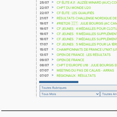
>
25/07
CF ÉLITE #J1 : ALIZÉE MINARD (AUC)
NATIONALE
>
22/07
CHPT DU MONDE U20
>
22/07
CF ÉLITE : LES QUALIFIÉS
>
21/07
RÉSULTATS CHALLENGE NORDIQUE DE
2025 2026
>
19/07
#RIETI26 🇮🇹 : JULIE BOURGIS (AC 
D'EUROPE U18 DE LA PERCHE
>
19/07
CF JEUNES : 4 MÉDAILLES POUR CLOTU
>
19/07
CF JEUNES : 11 MÉDAILLES SUPPLÉMEN
>
18/07
CF JEUNES : 7 MÉDAILLES SUPPLÉMEN
>
17/07
CF JEUNES : 5 MÉDAILLES POUR LA 1È
>
15/07
CHAMPIONNATS DE FRANCE U*NXT (U1
>
13/07
OPEN DE FRANCE : LES RÉSULTATS
>
09/07
OPEN DE FRANCE
>
08/07
CHPT D'EUROPE U18 : JULIE BOURGIS 
>
07/07
MEETING DU PAS DE CALAIS - ARRAS
>
07/07
RÉGIONAUX : RÉSULTATS