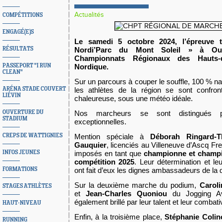
Actualités
COMPÉTITIONS
ENGAGÉ(E)S
Le samedi 5 octobre 2024, l’épreuve 
RÉSULTATS
Nordi’Parc du Mont Soleil » à Out
Championnats Régionaux des Hauts-
PASSEPORT "I RUN
Nordique.
CLEAN"
Sur un parcours à couper le souffle, 100 % nat
ARÉNA STADE COUVERT
les athlètes de la région se sont confr
LIÉVIN
chaleureuse, sous une météo idéale.
OUVERTURE DU
Nos marcheurs se sont distingués 
STADIUM
exceptionnelles.
CREPS DE WATTIGNIES
Mention spéciale à
Déborah Ringard-T
Gauquier
, licenciés au Villeneuve d’Ascq Fre
INFOS JEUNES
imposés en tant que
championne et champ
compétition 2025
. Leur détermination et le
FORMATIONS
ont fait d’eux les dignes ambassadeurs de la d
Sur la deuxième marche du podium,
Caroli
STAGES ATHLÈTES
et
Jean-Charles Quoniou
du Jogging Av
également brillé par leur talent et leur combativ
HAUT-NIVEAU
Enfin, à la troisième place,
Stéphanie Colin
RUNNING