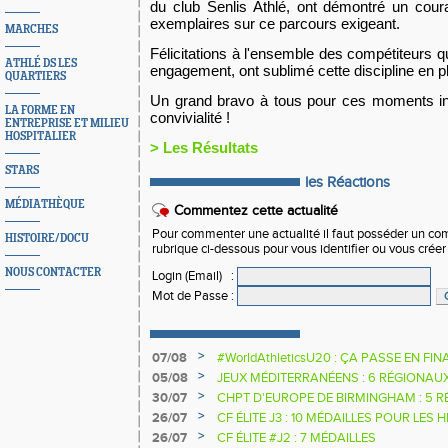
du club Senlis Athlé, ont démontré un cou
exemplaires sur ce parcours exigeant.
MARCHES
Félicitations à l'ensemble des compétiteurs qu
ATHLÉ DS LES
engagement, ont sublimé cette discipline en p
QUARTIERS
Un grand bravo à tous pour ces moments ino
LA FORME EN
convivialité !
ENTREPRISE ET MILIEU
HOSPITALIER
> Les Résultats
STARS
les Réactions
MÉDIATHÈQUE
Commentez cette actualité
Pour commenter une actualité il faut posséder un compt
HISTOIRE/DOCU
rubrique ci-dessous pour vous identifier ou vous crée
NOUS CONTACTER
Login (Email)
:
Mot de Passe
:
>
07/08
#WorldAthleticsU20 : ÇA PASSE EN FI
SAUTEURS
>
05/08
JEUX MÉDITERRANÉENS : 6 RÉGIONAU
>
30/07
CHPT D'EUROPE DE BIRMINGHAM : 5 R
>
26/07
CF ÉLITE J3 : 10 MÉDAILLES POUR LES 
>
26/07
CF ÉLITE #J2 : 7 MÉDAILLES