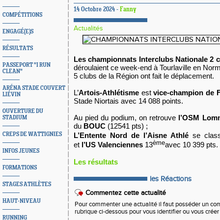
14 Octobre 2024 -
Fanny
COMPÉTITIONS
Actualités
ENGAGÉ(E)S
RÉSULTATS
Les championnats Interclubs Nationale 2 c
PASSEPORT "I RUN
déroulaient ce week-end à Tourlaville en Nor
CLEAN"
5 clubs de la Région ont fait le déplacement.
ARÉNA STADE COUVERT
L’
Artois-Athlétisme
est
vice-champion de 
LIÉVIN
Stade Niortais avec 14 088 points.
OUVERTURE DU
Au pied du podium, on retrouve
l’OSM Lom
STADIUM
du
BOUC
(12541 pts) ;
CREPS DE WATTIGNIES
L’Entente Nord de l’Aisne Athlé
se clas
ème
et
l’US Valenciennes
13
avec 10 399 pts.
INFOS JEUNES
Les résultats
FORMATIONS
les Réactions
STAGES ATHLÈTES
Commentez cette actualité
HAUT-NIVEAU
Pour commenter une actualité il faut posséder un compt
rubrique ci-dessous pour vous identifier ou vous crée
RUNNING