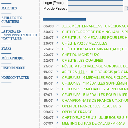
Login (Email)
:
Mot de Passe
:
MARCHES
ATHLÉ DS LES
QUARTIERS
>
05/08
JEUX MÉDITERRANÉENS : 6 RÉGIONAU
>
30/07
CHPT D'EUROPE DE BIRMINGHAM : 5 R
LA FORME EN
ENTREPRISE ET MILIEU
>
26/07
CF ÉLITE J3 : 10 MÉDAILLES POUR LES 
HOSPITALIER
>
26/07
CF ÉLITE #J2 : 7 MÉDAILLES
>
25/07
CF ÉLITE #J1 : ALIZÉE MINARD (AUC)
STARS
NATIONALE
>
22/07
CHPT DU MONDE U20
MÉDIATHÈQUE
>
22/07
CF ÉLITE : LES QUALIFIÉS
>
21/07
RÉSULTATS CHALLENGE NORDIQUE DE
HISTOIRE/DOCU
2025 2026
>
19/07
#RIETI26 🇮🇹 : JULIE BOURGIS (AC 
D'EUROPE U18 DE LA PERCHE
>
19/07
CF JEUNES : 4 MÉDAILLES POUR CLOTU
NOUS CONTACTER
>
19/07
CF JEUNES : 11 MÉDAILLES SUPPLÉMEN
>
18/07
CF JEUNES : 7 MÉDAILLES SUPPLÉMEN
>
17/07
CF JEUNES : 5 MÉDAILLES POUR LA 1È
>
15/07
CHAMPIONNATS DE FRANCE U*NXT (U1
>
13/07
OPEN DE FRANCE : LES RÉSULTATS
>
09/07
OPEN DE FRANCE
>
08/07
CHPT D'EUROPE U18 : JULIE BOURGIS 
>
07/07
MEETING DU PAS DE CALAIS - ARRAS