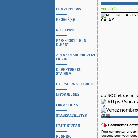
Actualités
COMPÉTITIONS
ENGAGÉ(E)S
RÉSULTATS
PASSEPORT "I RUN
CLEAN"
ARÉNA STADE COUVERT
LIÉVIN
OUVERTURE DU
STADIUM
CREPS DE WATTIGNIES
du SOC et de la li
INFOS JEUNES
https://socal
FORMATIONS
Venez nombreux
STAGES ATHLÈTES
Commentez cette 
HAUT-NIVEAU
Pour commenter une actual
dessous pour vous identi
RUNNING