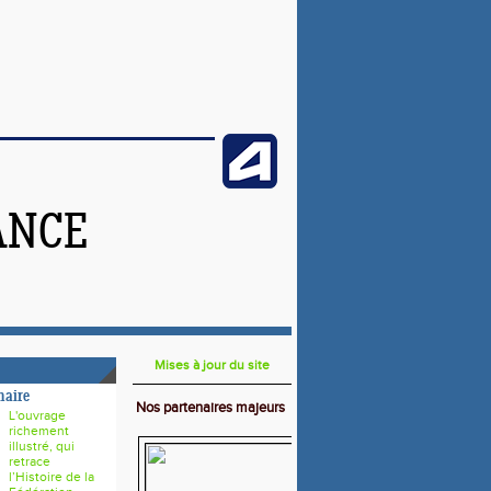
ANCE
Mises à jour du site
naire
Nos partenaires majeurs
L'ouvrage
richement
illustré, qui
retrace
l’Histoire de la