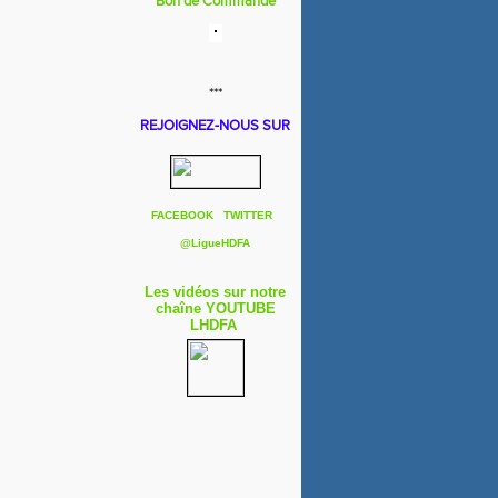
Bon de Commande
***
REJOIGNEZ-NOUS SUR
FACEBOOK
TWITTER
@
LigueHDFA
Les vidéos sur notre
chaîne YOUTUBE
LHDFA