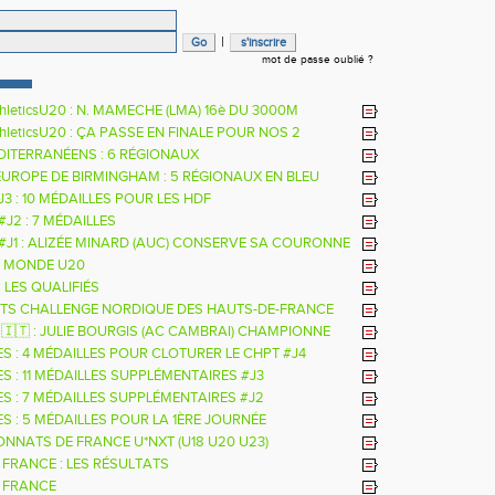
|
mot de passe oublié ?
hleticsU20 : N. MAMECHE (LMA) 16è DU 3000M
hleticsU20 : ÇA PASSE EN FINALE POUR NOS 2
RS
DITERRANÉENS : 6 RÉGIONAUX
EUROPE DE BIRMINGHAM : 5 RÉGIONAUX EN BLEU
 J3 : 10 MÉDAILLES POUR LES HDF
 #J2 : 7 MÉDAILLES
 #J1 : ALIZÉE MINARD (AUC) CONSERVE SA COURONNE
LE
 MONDE U20
: LES QUALIFIÉS
TS CHALLENGE NORDIQUE DES HAUTS-DE-FRANCE
26
 🇮🇹 : JULIE BOURGIS (AC CAMBRAI) CHAMPIONNE
E U18 DE LA PERCHE
ES : 4 MÉDAILLES POUR CLOTURER LE CHPT #J4
S : 11 MÉDAILLES SUPPLÉMENTAIRES #J3
ES : 7 MÉDAILLES SUPPLÉMENTAIRES #J2
S : 5 MÉDAILLES POUR LA 1ÈRE JOURNÉE
NNATS DE FRANCE U*NXT (U18 U20 U23)
 FRANCE : LES RÉSULTATS
 FRANCE