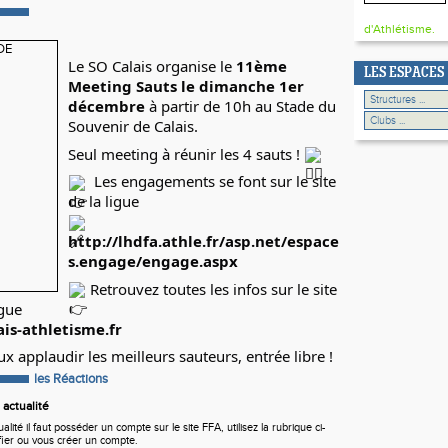
d'Athlétisme.
Le SO Calais organise le 
11ème 
LES ESPACES
Meeting Sauts le dimanche 1er 
décembre 
à partir de 10h au Stade du 
Souvenir de Calais. 
Seul meeting à réunir les 4 sauts ! 
Les engagements se font sur le site 
de la ligue 
http://lhdfa.athle.fr/asp.net/espace
s.engage/engage.aspx
 Retrouvez toutes les infos sur le site 
gue 
ais-athletisme.fr
 applaudir les meilleurs sauteurs, entrée libre !
les Réactions
actualité
ité il faut posséder un compte sur le site FFA, utilisez la rubrique ci-
fier ou vous créer un compte.