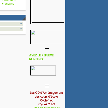
Fédération
Française
----
AYEZ LE REFLEXE
RUNNING !
----
Les CD d'Aménagement
des cours d'école
Cycle 1 et
Cycles 2 & 3