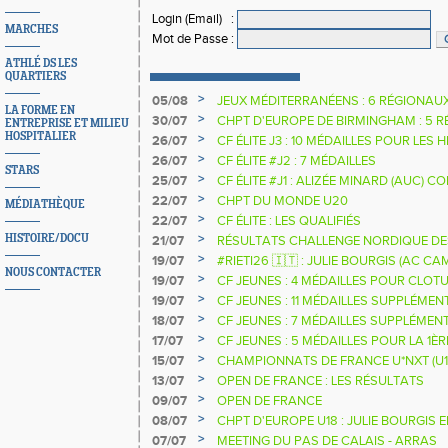
Login (Email)
:
MARCHES
Mot de Passe
:
ATHLÉ DS LES
QUARTIERS
>
05/08
JEUX MÉDITERRANÉENS : 6 RÉGIONAU
LA FORME EN
>
30/07
CHPT D'EUROPE DE BIRMINGHAM : 5 R
ENTREPRISE ET MILIEU
HOSPITALIER
>
26/07
CF ÉLITE J3 : 10 MÉDAILLES POUR LES 
>
26/07
CF ÉLITE #J2 : 7 MÉDAILLES
STARS
>
25/07
CF ÉLITE #J1 : ALIZÉE MINARD (AUC)
NATIONALE
>
22/07
CHPT DU MONDE U20
MÉDIATHÈQUE
>
22/07
CF ÉLITE : LES QUALIFIÉS
>
HISTOIRE/DOCU
21/07
RÉSULTATS CHALLENGE NORDIQUE DE
2025 2026
>
19/07
#RIETI26 🇮🇹 : JULIE BOURGIS (AC 
NOUS CONTACTER
D'EUROPE U18 DE LA PERCHE
>
19/07
CF JEUNES : 4 MÉDAILLES POUR CLOTU
>
19/07
CF JEUNES : 11 MÉDAILLES SUPPLÉMEN
>
18/07
CF JEUNES : 7 MÉDAILLES SUPPLÉMEN
>
17/07
CF JEUNES : 5 MÉDAILLES POUR LA 1È
>
15/07
CHAMPIONNATS DE FRANCE U*NXT (U1
>
13/07
OPEN DE FRANCE : LES RÉSULTATS
>
09/07
OPEN DE FRANCE
>
08/07
CHPT D'EUROPE U18 : JULIE BOURGIS 
>
07/07
MEETING DU PAS DE CALAIS - ARRAS