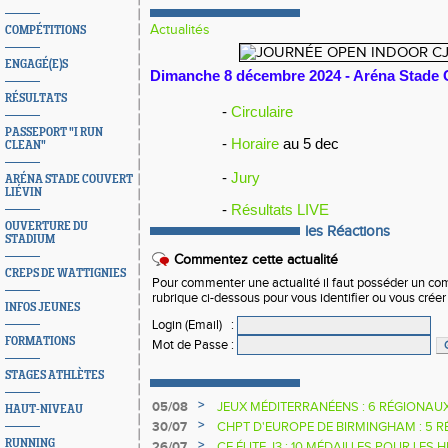
Actualités
COMPÉTITIONS
ENGAGÉ(E)S
Dimanche 8 décembre 2024 - Aréna Stade 
RÉSULTATS
-
Circulaire
PASSEPORT "I RUN
-
Horaire
au 5 dec
CLEAN"
-
Jury
ARÉNA STADE COUVERT
LIÉVIN
-
Résultats LIVE
OUVERTURE DU
les Réactions
STADIUM
Commentez cette actualité
CREPS DE WATTIGNIES
Pour commenter une actualité il faut posséder un compt
rubrique ci-dessous pour vous identifier ou vous crée
INFOS JEUNES
Login (Email)
:
FORMATIONS
Mot de Passe
:
STAGES ATHLÈTES
>
05/08
JEUX MÉDITERRANÉENS : 6 RÉGIONAU
HAUT-NIVEAU
>
30/07
CHPT D'EUROPE DE BIRMINGHAM : 5 R
RUNNING
>
26/07
CF ÉLITE J3 : 10 MÉDAILLES POUR LES 