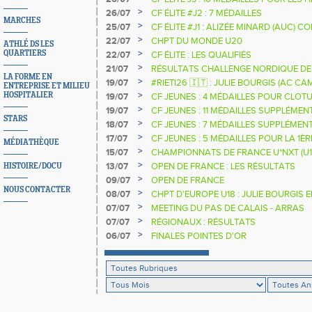
>
26/07
CF ÉLITE #J2 : 7 MÉDAILLES
MARCHES
>
25/07
CF ÉLITE #J1 : ALIZÉE MINARD (AUC)
NATIONALE
>
22/07
CHPT DU MONDE U20
ATHLÉ DS LES
>
QUARTIERS
22/07
CF ÉLITE : LES QUALIFIÉS
>
21/07
RÉSULTATS CHALLENGE NORDIQUE DE
LA FORME EN
2025 2026
>
19/07
#RIETI26 🇮🇹 : JULIE BOURGIS (AC 
ENTREPRISE ET MILIEU
D'EUROPE U18 DE LA PERCHE
>
HOSPITALIER
19/07
CF JEUNES : 4 MÉDAILLES POUR CLOTU
>
19/07
CF JEUNES : 11 MÉDAILLES SUPPLÉMEN
STARS
>
18/07
CF JEUNES : 7 MÉDAILLES SUPPLÉMEN
>
17/07
CF JEUNES : 5 MÉDAILLES POUR LA 1È
MÉDIATHÈQUE
>
15/07
CHAMPIONNATS DE FRANCE U*NXT (U1
>
13/07
OPEN DE FRANCE : LES RÉSULTATS
HISTOIRE/DOCU
>
09/07
OPEN DE FRANCE
NOUS CONTACTER
>
08/07
CHPT D'EUROPE U18 : JULIE BOURGIS 
>
07/07
MEETING DU PAS DE CALAIS - ARRAS
>
07/07
RÉGIONAUX : RÉSULTATS
>
06/07
FINALES POINTES D'OR