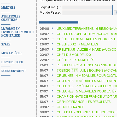
rubrique ci-dessous pour vous identifier ou vous crée
Login (Email)
:
MARCHES
Mot de Passe
:
ATHLÉ DS LES
QUARTIERS
>
05/08
JEUX MÉDITERRANÉENS : 6 RÉGIONAU
LA FORME EN
ENTREPRISE ET MILIEU
>
30/07
CHPT D'EUROPE DE BIRMINGHAM : 5 R
HOSPITALIER
>
26/07
CF ÉLITE J3 : 10 MÉDAILLES POUR LES 
>
26/07
CF ÉLITE #J2 : 7 MÉDAILLES
STARS
>
25/07
CF ÉLITE #J1 : ALIZÉE MINARD (AUC)
MÉDIATHÈQUE
NATIONALE
>
22/07
CHPT DU MONDE U20
>
22/07
CF ÉLITE : LES QUALIFIÉS
HISTOIRE/DOCU
>
21/07
RÉSULTATS CHALLENGE NORDIQUE DE
2025 2026
>
19/07
#RIETI26 🇮🇹 : JULIE BOURGIS (AC 
NOUS CONTACTER
D'EUROPE U18 DE LA PERCHE
>
19/07
CF JEUNES : 4 MÉDAILLES POUR CLOTU
>
19/07
CF JEUNES : 11 MÉDAILLES SUPPLÉMEN
>
18/07
CF JEUNES : 7 MÉDAILLES SUPPLÉMEN
>
17/07
CF JEUNES : 5 MÉDAILLES POUR LA 1È
>
15/07
CHAMPIONNATS DE FRANCE U*NXT (U1
>
13/07
OPEN DE FRANCE : LES RÉSULTATS
>
09/07
OPEN DE FRANCE
>
08/07
CHPT D'EUROPE U18 : JULIE BOURGIS 