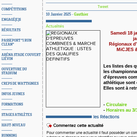
Tweet
COMPÉTITIONS
10 Janvier 2025 -
Gauthier
ENGAGÉ(E)S
Actualités
RÉSULTATS
Samedi 18 j
j
PASSEPORT "I RUN
Régionaux d
CLEAN"
MiCJES 
ARÉNA STADE COUVERT
LIÉVIN
Les listes des q
OUVERTURE DU
les championna
STADIUM
d'épreuves com
athlétique sont 
CREPS DE WATTIGNIES
Elles sont à re
INFOS JEUNES
-
Circulaire
FORMATIONS
-
Horaires au 3/
STAGES ATHLÈTES
les Réactions
HAUT-NIVEAU
Commentez cette actualité
Pour commenter une actualité il faut posséder un compt
RUNNING