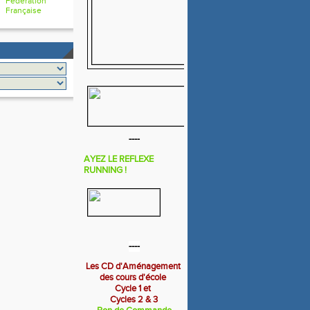
Fédération
Française
----
AYEZ LE REFLEXE
RUNNING !
----
Les CD d'Aménagement
des cours d'école
Cycle 1 et
Cycles 2 & 3