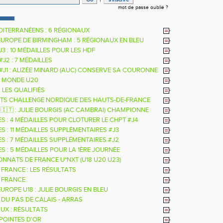
mot de passe oublié ?
DITERRANÉENS : 6 RÉGIONAUX
EUROPE DE BIRMINGHAM : 5 RÉGIONAUX EN BLEU
 J3 : 10 MÉDAILLES POUR LES HDF
 #J2 : 7 MÉDAILLES
 #J1 : ALIZÉE MINARD (AUC) CONSERVE SA COURONNE
LE
 MONDE U20
: LES QUALIFIÉS
TS CHALLENGE NORDIQUE DES HAUTS-DE-FRANCE
26
 🇮🇹 : JULIE BOURGIS (AC CAMBRAI) CHAMPIONNE
E U18 DE LA PERCHE
ES : 4 MÉDAILLES POUR CLOTURER LE CHPT #J4
S : 11 MÉDAILLES SUPPLÉMENTAIRES #J3
ES : 7 MÉDAILLES SUPPLÉMENTAIRES #J2
S : 5 MÉDAILLES POUR LA 1ÈRE JOURNÉE
NNATS DE FRANCE U*NXT (U18 U20 U23)
 FRANCE : LES RÉSULTATS
 FRANCE
UROPE U18 : JULIE BOURGIS EN BLEU
 DU PAS DE CALAIS - ARRAS
UX : RÉSULTATS
 POINTES D'OR