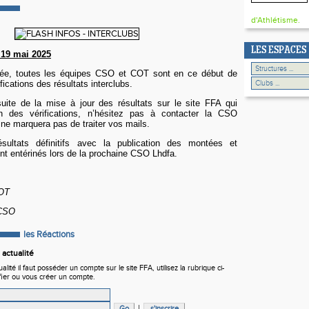
d'Athlétisme.
LES ESPACES
 19 mai 2025
e, toutes les équipes CSO et COT sont en ce début de
fications des résultats interclubs.
uite de la mise à jour des résultats sur le site FFA qui
fin des vérifications, n’hésitez pas à contacter la CSO
 ne marquera pas de traiter vos mails.
ésultats définitifs avec la publication des montées et
t entérinés lors de la prochaine CSO Lhdfa.
COT
 CSO
les Réactions
actualité
ité il faut posséder un compte sur le site FFA, utilisez la rubrique ci-
fier ou vous créer un compte.
|