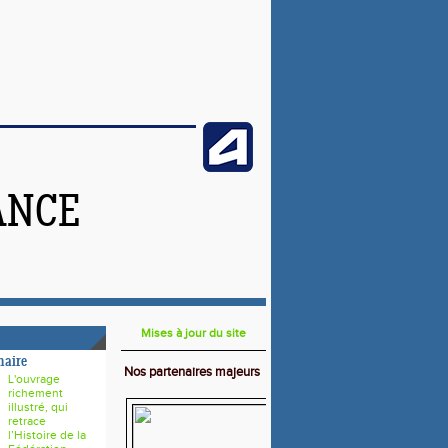
ANCE
Mises à jour du site
naire
Nos partenaires majeurs
L'ouvrage
richement
illustré, qui
retrace
l’Histoire de la