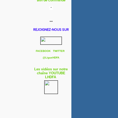
Bon de Commande
***
REJOIGNEZ-NOUS SUR
FACEBOOK
TWITTER
@
LigueHDFA
Les vidéos sur notre
chaîne YOUTUBE
LHDFA