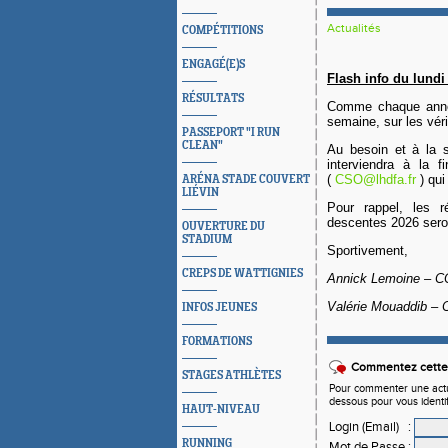
Actualités
COMPÉTITIONS
ENGAGÉ(E)S
Flash info du lundi
RÉSULTATS
Comme chaque anné
semaine, sur les véri
PASSEPORT "I RUN
CLEAN"
Au besoin et à la s
interviendra à la 
(
CSO@lhdfa.fr
) qui
ARÉNA STADE COUVERT
LIÉVIN
Pour rappel, les r
descentes 2026 seron
OUVERTURE DU
STADIUM
Sportivement,
CREPS DE WATTIGNIES
Annick Lemoine – 
Valérie Mouaddib –
INFOS JEUNES
FORMATIONS
Commentez cette 
STAGES ATHLÈTES
Pour commenter une actual
dessous pour vous identi
HAUT-NIVEAU
Login (Email)
:
RUNNING
Mot de Passe
: