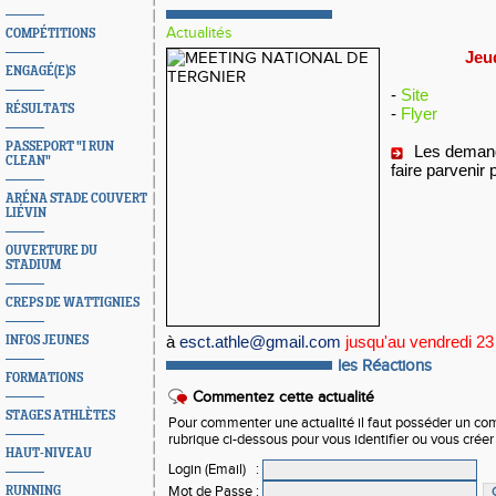
Actualités
COMPÉTITIONS
Jeu
ENGAGÉ(E)S
-
Site
RÉSULTATS
-
Flyer
PASSEPORT "I RUN
Les deman
CLEAN"
faire parvenir 
ARÉNA STADE COUVERT
LIÉVIN
OUVERTURE DU
STADIUM
CREPS DE WATTIGNIES
à
esct.athle@gmail.com
jusqu'au
vendredi 23
INFOS JEUNES
les Réactions
FORMATIONS
Commentez cette actualité
STAGES ATHLÈTES
Pour commenter une actualité il faut posséder un compt
rubrique ci-dessous pour vous identifier ou vous crée
HAUT-NIVEAU
Login (Email)
:
Mot de Passe
:
RUNNING