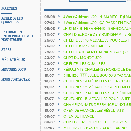
MARCHES
>
08/08
#WorldAthleticsU20 : N. MAMECHE (LM
ATHLÉ DS LES
>
QUARTIERS
07/08
#WorldAthleticsU20 : ÇA PASSE EN FI
SAUTEURS
>
05/08
JEUX MÉDITERRANÉENS : 6 RÉGIONAU
LA FORME EN
>
30/07
CHPT D'EUROPE DE BIRMINGHAM : 5 R
ENTREPRISE ET MILIEU
>
HOSPITALIER
26/07
CF ÉLITE J3 : 10 MÉDAILLES POUR LES 
>
26/07
CF ÉLITE #J2 : 7 MÉDAILLES
STARS
>
25/07
CF ÉLITE #J1 : ALIZÉE MINARD (AUC)
NATIONALE
>
22/07
CHPT DU MONDE U20
MÉDIATHÈQUE
>
22/07
CF ÉLITE : LES QUALIFIÉS
>
21/07
RÉSULTATS CHALLENGE NORDIQUE DE
HISTOIRE/DOCU
2025 2026
>
19/07
#RIETI26 🇮🇹 : JULIE BOURGIS (AC 
NOUS CONTACTER
D'EUROPE U18 DE LA PERCHE
>
19/07
CF JEUNES : 4 MÉDAILLES POUR CLOTU
>
19/07
CF JEUNES : 11 MÉDAILLES SUPPLÉMEN
>
18/07
CF JEUNES : 7 MÉDAILLES SUPPLÉMEN
>
17/07
CF JEUNES : 5 MÉDAILLES POUR LA 1È
>
15/07
CHAMPIONNATS DE FRANCE U*NXT (U1
>
13/07
OPEN DE FRANCE : LES RÉSULTATS
>
09/07
OPEN DE FRANCE
>
08/07
CHPT D'EUROPE U18 : JULIE BOURGIS 
>
07/07
MEETING DU PAS DE CALAIS - ARRAS