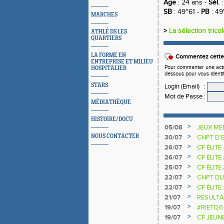
Age
: 24 ans -
Sél.
:
SB
: 49''61 -
PB
: 49'
MARCHES
>
La sélection trico
ATHLÉ DS LES
QUARTIERS
LA FORME EN
Commentez cette 
ENTREPRISE ET MILIEU
Pour commenter une actual
HOSPITALIER
dessous pour vous identi
STARS
Login (Email)
:
Mot de Passe
:
MÉDIATHÈQUE
HISTOIRE/DOCU
>
05/08
JEUX MÉ
>
NOUS CONTACTER
30/07
CHPT D'
>
26/07
CF ÉLITE
>
26/07
CF ÉLITE
>
25/07
CF ÉLITE
NATIONA
>
22/07
CHPT DU
>
22/07
CF ÉLITE 
>
21/07
RÉSULTA
2025 20
>
19/07
#RIETI26
D'EUROP
>
19/07
CF JEUN