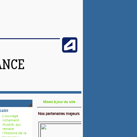
ANCE
Mises à jour du site
naire
Nos partenaires majeurs
L'ouvrage
richement
illustré, qui
retrace
l’Histoire de la