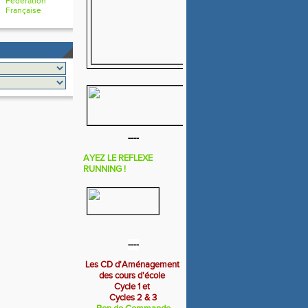
Fédération
Française
----
AYEZ LE REFLEXE
RUNNING !
----
Les CD d'Aménagement
des cours d'école
Cycle 1 et
Cycles 2 & 3