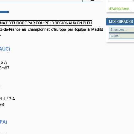
d'Athlétisme.
LES ESPACES
uts-de-France au championnat d'Europe par équipe à Madrid
.
(AUC)
 5 A
58m87
)
4 J / 7 A
'98
AFA)