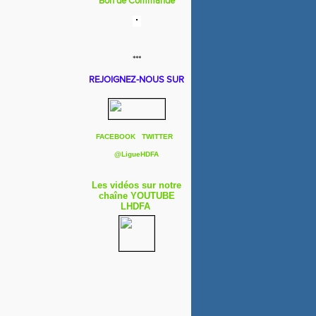
Bon de Commande
***
REJOIGNEZ-NOUS SUR
FACEBOOK
TWITTER
@
LigueHDFA
Les vidéos sur notre
chaîne YOUTUBE
LHDFA