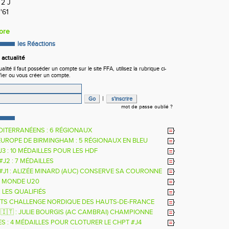
 2 J
'61
lore
les Réactions
actualité
ité il faut posséder un compte sur le site FFA, utilisez la rubrique ci-
fier ou vous créer un compte.
|
mot de passe oublié ?
DITERRANÉENS : 6 RÉGIONAUX
EUROPE DE BIRMINGHAM : 5 RÉGIONAUX EN BLEU
 J3 : 10 MÉDAILLES POUR LES HDF
 #J2 : 7 MÉDAILLES
 #J1 : ALIZÉE MINARD (AUC) CONSERVE SA COURONNE
LE
 MONDE U20
: LES QUALIFIÉS
TS CHALLENGE NORDIQUE DES HAUTS-DE-FRANCE
26
 🇮🇹 : JULIE BOURGIS (AC CAMBRAI) CHAMPIONNE
E U18 DE LA PERCHE
ES : 4 MÉDAILLES POUR CLOTURER LE CHPT #J4