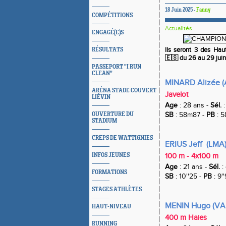
18 Juin 2025 -
Fanny
COMPÉTITIONS
Actualités
ENGAGÉ(E)S
Ils seront 3 des Ha
RÉSULTATS
🇪🇸 du 26 au 29 juin
PASSEPORT "I RUN
CLEAN"
MINARD Alizée 
ARÉNA STADE COUVERT
Javelot
LIÉVIN
Age
: 28 ans -
Sél.
:
OUVERTURE DU
SB
: 58m87 -
PB
: 
STADIUM
CREPS DE WATTIGNIES
ERIUS Jeff (LMA
INFOS JEUNES
100 m - 4x100 m
Age
: 21 ans -
Sél.
: 
FORMATIONS
SB
: 10''25 -
PB
: 9'
STAGES ATHLÈTES
MENIN Hugo (V
HAUT-NIVEAU
400 m Haies
RUNNING