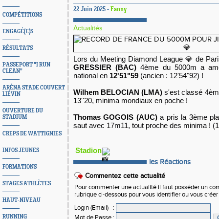
22 Juin 2025 -
Fanny
COMPÉTITIONS
Actualités
ENGAGÉ(E)S
RÉSULTATS
Lors du Meeting Diamond League 💎 de Paris
PASSEPORT "I RUN
GRESSIER (BAC)
4ème du 5000m a amé
CLEAN"
national en 
12'51"59
 (ancien : 12'54"92) !
ARÉNA STADE COUVERT
Wilhem BELOCIAN (LMA)
 s'est classé 4èm
LIÉVIN
13''20, minima mondiaux en poche ! 
OUVERTURE DU
Thomas GOGOIS (AUC)
 a pris la 3ème pl
STADIUM
saut avec 17m11, tout proche des minima ! (
CREPS DE WATTIGNIES
Stadion
INFOS JEUNES
les Réactions
FORMATIONS
Commentez cette actualité
STAGES ATHLÈTES
Pour commenter une actualité il faut posséder un compt
rubrique ci-dessous pour vous identifier ou vous crée
HAUT-NIVEAU
Login (Email)
:
Mot de Passe
:
RUNNING