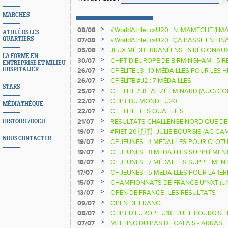
MARCHES
>
08/08
#WorldAthleticsU20 : N. MAMECHE (LM
ATHLÉ DS LES
>
QUARTIERS
07/08
#WorldAthleticsU20 : ÇA PASSE EN FI
SAUTEURS
>
05/08
JEUX MÉDITERRANÉENS : 6 RÉGIONAU
LA FORME EN
>
30/07
CHPT D'EUROPE DE BIRMINGHAM : 5 R
ENTREPRISE ET MILIEU
>
HOSPITALIER
26/07
CF ÉLITE J3 : 10 MÉDAILLES POUR LES 
>
26/07
CF ÉLITE #J2 : 7 MÉDAILLES
STARS
>
25/07
CF ÉLITE #J1 : ALIZÉE MINARD (AUC)
NATIONALE
>
22/07
CHPT DU MONDE U20
MÉDIATHÈQUE
>
22/07
CF ÉLITE : LES QUALIFIÉS
>
21/07
RÉSULTATS CHALLENGE NORDIQUE DE
HISTOIRE/DOCU
2025 2026
>
19/07
#RIETI26 🇮🇹 : JULIE BOURGIS (AC 
NOUS CONTACTER
D'EUROPE U18 DE LA PERCHE
>
19/07
CF JEUNES : 4 MÉDAILLES POUR CLOTU
>
19/07
CF JEUNES : 11 MÉDAILLES SUPPLÉMEN
>
18/07
CF JEUNES : 7 MÉDAILLES SUPPLÉMEN
>
17/07
CF JEUNES : 5 MÉDAILLES POUR LA 1È
>
15/07
CHAMPIONNATS DE FRANCE U*NXT (U1
>
13/07
OPEN DE FRANCE : LES RÉSULTATS
>
09/07
OPEN DE FRANCE
>
08/07
CHPT D'EUROPE U18 : JULIE BOURGIS 
>
07/07
MEETING DU PAS DE CALAIS - ARRAS