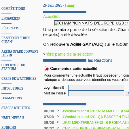
26 Juin 2025 -
Fanny
COMPÉTITIONS
Actualités
ENGAGÉ(E)S
RÉSULTATS
Une première partie de la sélection des Cha
(espoirs) a été dévoilée.
PASSEPORT "I RUN
CLEAN"
On retrouvera
Adèle GAY (AUC)
sur le 1500m
ARÉNA STADE COUVERT
>
1ère partie de la sélection
LIÉVIN
les Réactions
OUVERTURE DU
Commentez cette actualité
STADIUM
Pour commenter une actualité il faut posséder un compt
CREPS DE WATTIGNIES
rubrique ci-dessous pour vous identifier ou vous crée
Login (Email)
:
INFOS JEUNES
Mot de Passe
:
FORMATIONS
STAGES ATHLÈTES
>
08/08
#WorldAthleticsU20 : N. MAMECHE (LM
>
07/08
#WorldAthleticsU20 : ÇA PASSE EN FI
HAUT-NIVEAU
SAUTEURS
>
05/08
JEUX MÉDITERRANÉENS : 6 RÉGIONAU
>
RUNNING
30/07
CHPT D'EUROPE DE BIRMINGHAM : 5 R