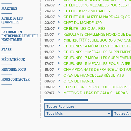
>
26/07
CF ÉLITE J3 : 10 MÉDAILLES POUR LES 
MARCHES
>
26/07
CF ÉLITE #J2 : 7 MÉDAILLES
>
25/07
CF ÉLITE #J1 : ALIZÉE MINARD (AUC)
ATHLÉ DS LES
NATIONALE
>
QUARTIERS
22/07
CHPT DU MONDE U20
>
22/07
CF ÉLITE : LES QUALIFIÉS
LA FORME EN
>
21/07
RÉSULTATS CHALLENGE NORDIQUE DE
ENTREPRISE ET MILIEU
2025 2026
>
HOSPITALIER
19/07
#RIETI26 🇮🇹 : JULIE BOURGIS (AC 
D'EUROPE U18 DE LA PERCHE
>
19/07
CF JEUNES : 4 MÉDAILLES POUR CLOTU
STARS
>
19/07
CF JEUNES : 11 MÉDAILLES SUPPLÉMEN
>
18/07
CF JEUNES : 7 MÉDAILLES SUPPLÉMEN
MÉDIATHÈQUE
>
17/07
CF JEUNES : 5 MÉDAILLES POUR LA 1È
>
15/07
CHAMPIONNATS DE FRANCE U*NXT (U1
HISTOIRE/DOCU
>
13/07
OPEN DE FRANCE : LES RÉSULTATS
NOUS CONTACTER
>
09/07
OPEN DE FRANCE
>
08/07
CHPT D'EUROPE U18 : JULIE BOURGIS 
>
07/07
MEETING DU PAS DE CALAIS - ARRAS