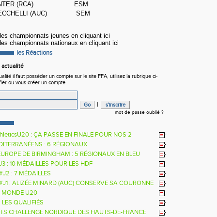
WINTER (RCA) ESM
CECCHELLI (AUC) SEM
 des championnats jeunes en
cliquant ici
 des championnats nationaux en
cliquant ici
les Réactions
actualité
ité il faut posséder un compte sur le site FFA, utilisez la rubrique ci-
fier ou vous créer un compte.
|
mot de passe oublié ?
hleticsU20 : ÇA PASSE EN FINALE POUR NOS 2
RS
DITERRANÉENS : 6 RÉGIONAUX
EUROPE DE BIRMINGHAM : 5 RÉGIONAUX EN BLEU
 J3 : 10 MÉDAILLES POUR LES HDF
 #J2 : 7 MÉDAILLES
 #J1 : ALIZÉE MINARD (AUC) CONSERVE SA COURONNE
LE
 MONDE U20
: LES QUALIFIÉS
TS CHALLENGE NORDIQUE DES HAUTS-DE-FRANCE