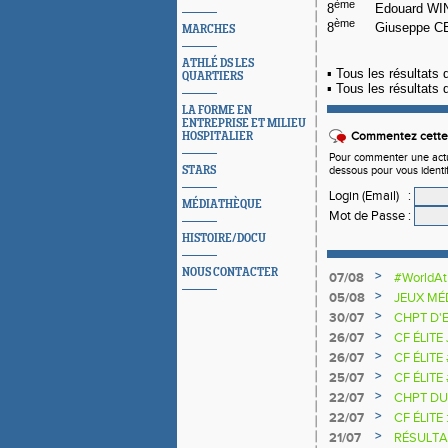
ème
8
Edouard 
ème
8
Giuseppe 
MARCHES
ATHLÉ DS LES
▪️
Tous les résultats
QUARTIERS
▪️
Tous les résultats
LA FORME EN
ENTREPRISE ET MILIEU
Commentez cette 
HOSPITALIER
Pour commenter une actual
dessous pour vous identi
STARS
Login (Email)
:
MÉDIATHÈQUE
Mot de Passe
:
HISTOIRE/DOCU
NOUS CONTACTER
>
07/08
#WorldAt
SAUTEU
>
05/08
JEUX MÉ
>
30/07
CHPT D'
>
26/07
CF ÉLITE
>
26/07
CF ÉLITE
>
25/07
CF ÉLITE
NATIONA
>
22/07
CHPT DU
>
22/07
CF ÉLITE 
>
21/07
RÉSULTA