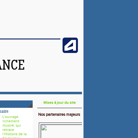
ANCE
Mises à jour du site
naire
Nos partenaires majeurs
L'ouvrage
richement
illustré, qui
retrace
l’Histoire de la