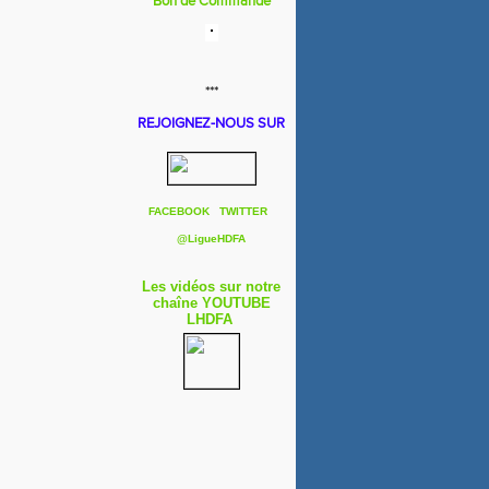
Bon de Commande
***
REJOIGNEZ-NOUS SUR
FACEBOOK
TWITTER
@
LigueHDFA
Les vidéos sur notre
chaîne YOUTUBE
LHDFA