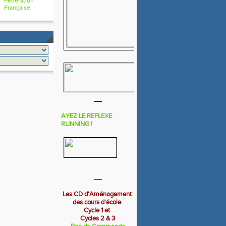
Fédération
Française
----
AYEZ LE REFLEXE
RUNNING !
----
Les CD d'Aménagement
des cours d'école
Cycle 1 et
Cycles 2 & 3