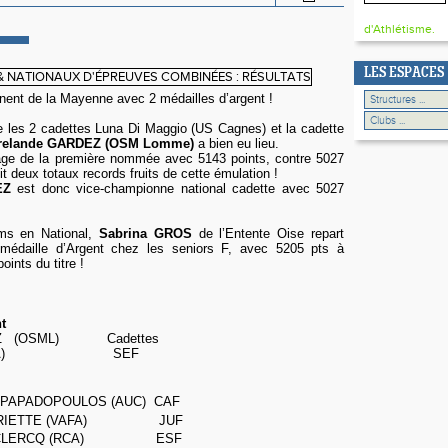
d'Athlétisme.
LES ESPACES
nent de la Mayenne avec 2 médailles d’argent !
e les 2 cadettes Luna Di Maggio
(US Cagnes) et la cadette
rrelande GARDEZ (OSM Lomme)
a bien eu lieu.
ntage de la première nommée avec 5143 points, contre 5027
t deux totaux records fruits de cette émulation !
EZ
est donc vice-championne national cadette avec 5027
ms en National,
Sabrina GROS
de l’Entente Oise repart
médaille d’Argent chez les seniors F, avec 5205 pts à
oints du titre !
nt
RDEZ (OSML) Cadettes
OS (EOA) SEF
 PAPADOPOULOS (AUC) CAF
ARIETTE (VAFA) JUF
E CLERCQ (RCA) ESF