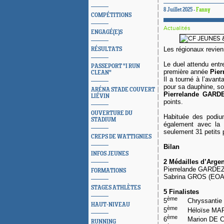
8 Juillet 2025 -
Fanny
COMPÉTITIONS
Actualités
ENGAGÉ(E)S
Les régionaux revien
RÉSULTATS
Le duel attendu entr
PASSEPORT "I RUN
première année
Pie
CLEAN"
Il a tourné à l’ava
pour sa dauphine, soi
ARÉNA STADE COUVERT
Pierrelande GARD
LIÉVIN
points.
OUVERTURE DU
Habituée des podiu
STADIUM
également avec la 
seulement 31 petits p
CREPS DE WATTIGNIES
Bilan
INFOS JEUNES
2 Médailles d’Arge
Pierrelande GA
FORMATIONS
Sabrina GR
STAGES ATHLÈTES
5 Finalistes
ème
5
Chryssantie
HAUT-NIVEAU
ème
5
Héloïse M
ème
6
Marion D
RUNNING