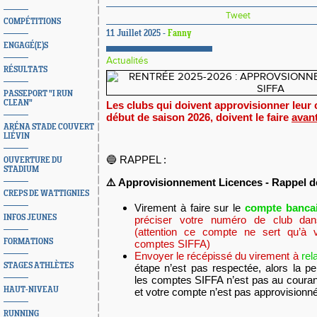
Tweet
COMPÉTITIONS
11 Juillet 2025 -
Fanny
ENGAGÉ(E)S
Actualités
RÉSULTATS
PASSEPORT "I RUN
CLEAN"
Les clubs qui doivent approvisionner leur
début de saison 2026, doivent le faire
avant 
ARÉNA STADE COUVERT
LIÉVIN
🔵 RAPPEL :
OUVERTURE DU
STADIUM
⚠️ Approvisionnement Licences - R
appel d
CREPS DE WATTIGNIES
Virement à faire sur le
compte bancai
INFOS JEUNES
préciser votre numéro de club dan
(attention ce compte ne sert qu’à v
FORMATIONS
comptes SIFFA)
Envoyer le récépissé du virement à
rel
STAGES ATHLÈTES
étape n’est pas respectée, alors la p
les comptes SIFFA n’est pas au courant
HAUT-NIVEAU
et votre compte n’est pas approvisionn
RUNNING