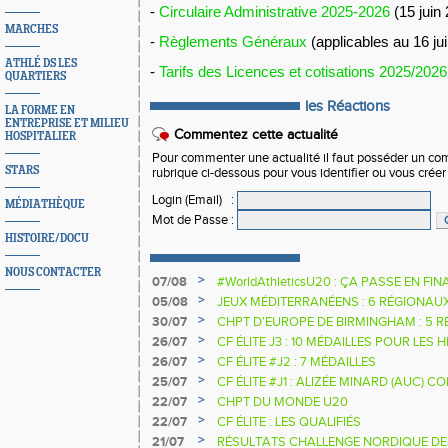
-
Circulaire Administrative 2025-2026
(15 juin
MARCHES
-
Règlements Généraux
(applicables au 16 ju
ATHLÉ DS LES
-
Tarifs des Licences et cotisations 2025/2026
QUARTIERS
les Réactions
LA FORME EN
ENTREPRISE ET MILIEU
Commentez cette actualité
HOSPITALIER
Pour commenter une actualité il faut posséder un compt
STARS
rubrique ci-dessous pour vous identifier ou vous crée
Login (Email)
:
MÉDIATHÈQUE
Mot de Passe
:
HISTOIRE/DOCU
NOUS CONTACTER
>
07/08
#WorldAthleticsU20 : ÇA PASSE EN FI
SAUTEURS
>
05/08
JEUX MÉDITERRANÉENS : 6 RÉGIONAU
>
30/07
CHPT D'EUROPE DE BIRMINGHAM : 5 R
>
26/07
CF ÉLITE J3 : 10 MÉDAILLES POUR LES 
>
26/07
CF ÉLITE #J2 : 7 MÉDAILLES
>
25/07
CF ÉLITE #J1 : ALIZÉE MINARD (AUC)
NATIONALE
>
22/07
CHPT DU MONDE U20
>
22/07
CF ÉLITE : LES QUALIFIÉS
>
21/07
RÉSULTATS CHALLENGE NORDIQUE DE