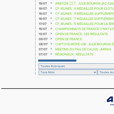
2025 2026
>
19/07
#RIETI26 🇮🇹 : JULIE BOURGIS (AC 
D'EUROPE U18 DE LA PERCHE
>
19/07
CF JEUNES : 4 MÉDAILLES POUR CLOTU
>
19/07
CF JEUNES : 11 MÉDAILLES SUPPLÉMEN
>
18/07
CF JEUNES : 7 MÉDAILLES SUPPLÉMEN
>
17/07
CF JEUNES : 5 MÉDAILLES POUR LA 1È
>
15/07
CHAMPIONNATS DE FRANCE U*NXT (U1
>
13/07
OPEN DE FRANCE : LES RÉSULTATS
>
09/07
OPEN DE FRANCE
>
08/07
CHPT D'EUROPE U18 : JULIE BOURGIS 
>
07/07
MEETING DU PAS DE CALAIS - ARRAS
>
07/07
RÉGIONAUX : RÉSULTATS