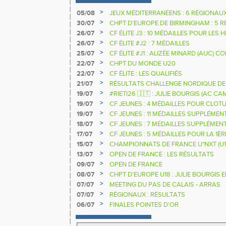
>
05/08
JEUX MÉDITERRANÉENS : 6 RÉGIONAU
>
30/07
CHPT D'EUROPE DE BIRMINGHAM : 5 R
>
26/07
CF ÉLITE J3 : 10 MÉDAILLES POUR LES 
>
26/07
CF ÉLITE #J2 : 7 MÉDAILLES
>
25/07
CF ÉLITE #J1 : ALIZÉE MINARD (AUC)
NATIONALE
>
22/07
CHPT DU MONDE U20
>
22/07
CF ÉLITE : LES QUALIFIÉS
>
21/07
RÉSULTATS CHALLENGE NORDIQUE DE
2025 2026
>
19/07
#RIETI26 🇮🇹 : JULIE BOURGIS (AC 
D'EUROPE U18 DE LA PERCHE
>
19/07
CF JEUNES : 4 MÉDAILLES POUR CLOTU
>
19/07
CF JEUNES : 11 MÉDAILLES SUPPLÉMEN
>
18/07
CF JEUNES : 7 MÉDAILLES SUPPLÉMEN
>
17/07
CF JEUNES : 5 MÉDAILLES POUR LA 1È
>
15/07
CHAMPIONNATS DE FRANCE U*NXT (U1
>
13/07
OPEN DE FRANCE : LES RÉSULTATS
>
09/07
OPEN DE FRANCE
>
08/07
CHPT D'EUROPE U18 : JULIE BOURGIS 
>
07/07
MEETING DU PAS DE CALAIS - ARRAS
>
07/07
RÉGIONAUX : RÉSULTATS
>
06/07
FINALES POINTES D'OR