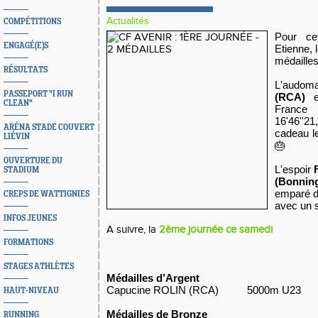
Actualités
COMPÉTITIONS
Pour ce
ENGAGÉ(E)S
Etienne, 
médaille
RÉSULTATS
L'audom
PASSEPORT "I RUN
(RCA)
es
CLEAN"
Franc
16'46''2
ARÉNA STADE COUVERT
cadeau le
LIÉVIN
🎂
OUVERTURE DU
L'espoir
STADIUM
(Bonning
emparé d
CREPS DE WATTIGNIES
avec un 
INFOS JEUNES
A suivre, la
2ème journée ce samedi
FORMATIONS
STAGES ATHLÈTES
Médailles d’Argent
Capucine ROLIN (RCA) 5000m U23
HAUT-NIVEAU
Médailles de Bronze
RUNNING