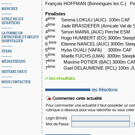
François HOFFMAN (Bonningues les C.) 
MARCHES
Finalistes
ème
ATHLÉ DS LES
4
Serena LOKULI (AUC) 100m CAF
QUARTIERS
ème
4
Jade BRASDEFER (Amicale Val de S.
ème
4
Simon MAINIL (AUC) Perche ESM
LA FORME EN
ème
ENTREPRISE ET MILIEU
6
Hugo HUMBERT (EO) 3000m Steepl
HOSPITALIER
ème
6
Etienne NANCEL (AUC) 3000m Stee
ème
5
Hyba OUALI (VAFA) 3000m CAF
STARS
ème
5
Maelle FUCHS (LMA) 3000m Steepl
ème
7
Maxime POTIER (BAC) 3000m CA
MÉDIATHÈQUE
ème
7
Gael DELAUMENIE (RCL) 100m 
HISTOIRE/DOCU
> les résultats
NOUS CONTACTER
les Réactions
Commentez cette actualité
Pour commenter une actualité il faut posséder un compt
rubrique ci-dessous pour vous identifier ou vous crée
Login (Email)
:
Mot de Passe
: