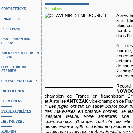
Actualités
COMPÉTITIONS
Après l
ENGAGÉ(E)S
à St Eti
pluie ont
RÉSULTATS
nombre 
dans l’es
PASSEPORT "I RUN
CLEAN"
6 titr
journé
ARÉNA STADE COUVERT
concours
LIÉVIN
acteurs
de haute
OUVERTURE DU
2 compèr
STADIUM
ont enco
CREPS DE WATTIGNIES
Record 
NOWO
INFOS JEUNES
champion de France en franchissant 
et
Antoine ANTCZAK
vice-champion de Fran
FORMATIONS
«
Les juges ont fait un super boulot pour t
très mauvaises en presque bonnes. Je le
STAGES ATHLÈTES
J’espère refaire, voire améliorer, une
championnats d’Europe. Tout n’a pas été f
HAUT-NIVEAU
dernier essai à 2,08 m. J’étais en panique à
savais que j’avais des jambes. Ensuite, j’ai r
RUNNING