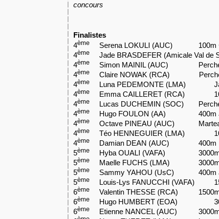
concours
Finalistes
ème
4
Serena LOKULI (AUC)
100m
ème
4
Jade BRASDEFER (Amicale Val de S.
ème
4
Simon MAINIL (AUC)
Perc
ème
4
Claire NOWAK (RCA) Perch
ème
4
Luna PEDEMONTE (LMA)
J
ème
4
Emma CAILLERET (RCA)
1
ème
4
Lucas DUCHEMIN (SOC)
Perc
ème
4
Hugo FOULON (AA)
400m
ème
4
Octave PINEAU (AUC)
Mart
ème
4
Téo HENNEGUIER (LMA)
1
ème
4
Damian DEAN (AUC)
400m
ème
5
Hyba OUALI (VAFA)
3000
ème
5
Maelle FUCHS (LMA)
3000m
ème
5
Sammy YAHOU (UsC)
400m
ème
5
Louis-Lys FANUCCHI (VAFA)
1
ème
6
Valentin THESSE (RCA)
1500
ème
6
Hugo HUMBERT (EOA)
3
ème
6
Etienne NANCEL (AUC)
3000m