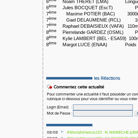
ème
6
Noam THERET (LMA)
Long
ème
6
Jules BOCQUET (EscT)
P
ème
7
Maxime POTIER (BAC) 3000
ème
7
Gael DELAUMENIE (RCL)
1
ème
7
Raphael DEBAISIEUX (VAFA) 110m
ème
8
Pierrelande GARDEZ (OSML)
P
ème
8
Kylie LAMBERT (BEL - ESA59) 100
ème
8
Margot LUCE (ENAA)
Poids
les Réactions
Commentez cette actualité
Pour commenter une actualité il faut posséder un compt
rubrique ci-dessous pour vous identifier ou vous crée
Login (Email)
:
Mot de Passe
:
>
08/08
#WorldAthleticsU20 : N. MAMECHE (LM