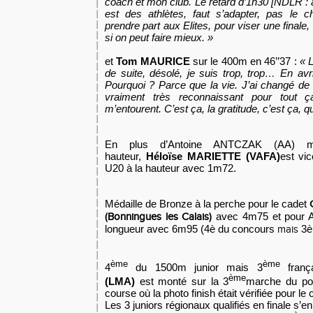
coach et mon club. Le retard d’1h30 [NDLR :
est des athlètes, faut s’adapter, pas le c
prendre part aux Elites, pour viser une finale,
si on peut faire mieux.
»
et
Tom MAURICE
sur le 400m en 46’’37 :
«
L
de suite, désolé, je suis trop, trop… En avril j
Pourquoi ? Parce que la vie. J’ai changé de c
vraiment très reconnaissant pour tout 
m’entourent. C’est ça, la gratitude, c’est ça, 
En plus d’Antoine ANTCZAK (AA) mé
hauteur,
Héloïse MARIETTE (VAFA)
est vi
U20 à la hauteur avec 1m72.
Médaille de Bronze à la perche pour le cadet
avec 4m75 et pour 
(Bonningues les Calais)
longueur
avec 6m95 (4è du concours
3è
mais
ème
ème
4
du 1500m junior mais 3
franç
ème
(LMA)
est monté sur la 3
marche du pod
course où la photo finish était vérifiée pour l
Les 3 juniors régionaux qualifiés en finale s’e