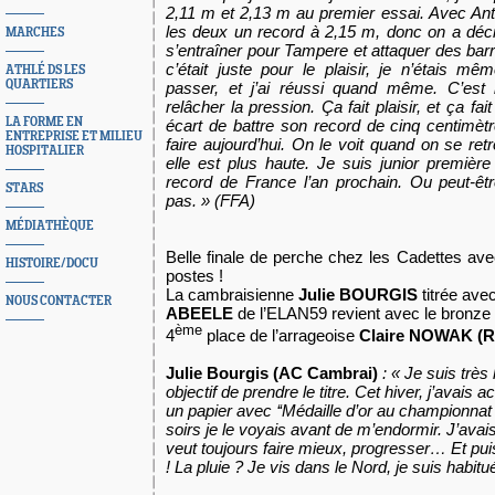
2,11 m et 2,13 m au premier essai. Avec Ant
les deux un record à 2,15 m, donc on a déc
MARCHES
s’entraîner pour Tampere et attaquer des bar
c’était juste pour le plaisir, je n’étais m
ATHLÉ DS LES
QUARTIERS
passer, et j’ai réussi quand même. C’est 
relâcher la pression. Ça fait plaisir, et ça
LA FORME EN
écart de battre son record de cinq centimèt
ENTREPRISE ET MILIEU
faire aujourd’hui. On le voit quand on se ret
HOSPITALIER
elle est plus haute. Je suis junior première
record de France l’an prochain. Ou peut-êt
STARS
pas.
» (FFA)
MÉDIATHÈQUE
Belle finale de perche chez les Cadettes ave
HISTOIRE/DOCU
postes !
La cambraisienne
Julie BOURGIS
titrée ave
NOUS CONTACTER
ABEELE
de l’ELAN59 revient avec le bronze 
ème
4
place de l’arrageoise
Claire NOWAK (
Julie Bourgis (AC Cambrai)
: «
Je suis très 
objectif de prendre le titre. Cet hiver, j’avais 
un papier avec ‘‘Médaille d’or au championnat 
soirs je le voyais avant de m’endormir. J’avais 
veut toujours faire mieux, progresser… Et puis 
! La pluie ? Je vis dans le Nord, je suis habitu