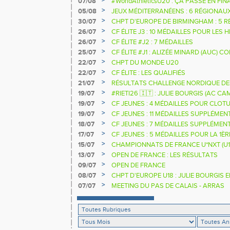
>
07/08
#WorldAthleticsU20 : ÇA PASSE EN FI
SAUTEURS
>
05/08
JEUX MÉDITERRANÉENS : 6 RÉGIONAU
>
30/07
CHPT D'EUROPE DE BIRMINGHAM : 5 R
>
26/07
CF ÉLITE J3 : 10 MÉDAILLES POUR LES 
>
26/07
CF ÉLITE #J2 : 7 MÉDAILLES
>
25/07
CF ÉLITE #J1 : ALIZÉE MINARD (AUC)
NATIONALE
>
22/07
CHPT DU MONDE U20
>
22/07
CF ÉLITE : LES QUALIFIÉS
>
21/07
RÉSULTATS CHALLENGE NORDIQUE DE
2025 2026
>
19/07
#RIETI26 🇮🇹 : JULIE BOURGIS (AC 
D'EUROPE U18 DE LA PERCHE
>
19/07
CF JEUNES : 4 MÉDAILLES POUR CLOTU
>
19/07
CF JEUNES : 11 MÉDAILLES SUPPLÉMEN
>
18/07
CF JEUNES : 7 MÉDAILLES SUPPLÉMEN
>
17/07
CF JEUNES : 5 MÉDAILLES POUR LA 1È
>
15/07
CHAMPIONNATS DE FRANCE U*NXT (U1
>
13/07
OPEN DE FRANCE : LES RÉSULTATS
>
09/07
OPEN DE FRANCE
>
08/07
CHPT D'EUROPE U18 : JULIE BOURGIS 
>
07/07
MEETING DU PAS DE CALAIS - ARRAS