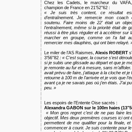
Chez les Cadets, le marcheur du VAF
champion de France en 21’52’’62
:
«
Je suis très content, ce résultat es
d’entraînement. Je remercie mon coach 
soutenu. Faire moins de 22’ était un objecti
l’entraînement, même si la priorité était de ga
réussi à être plus régulier et à accélérer sur l
marcher en groupe, comme on l’a fait auj
remercier mes dauphins, qui ont bien relayé.
»
Le miler de l’AS Raismes,
Alexis ROBERT
s
3’56’’82
: «
C’est super, la course s’est dér
si je subis une glissade au départ et que je m
je remonte au fur et à mesure, sans m’affoler.
avait prévu de faire, j’attaque à la cloche et j
retourne à 100 m de l’arrivée et je vois que l’
avant ça je ne savais pas où j’en étais. J’ai pu
peu. »
Les espoirs de l’Entente Oise sacrés :
Alexandra GABON sur le 100m haies (13’’
«
Mon gros regret c’est de ne pas faire le
objectif. Mes deux premières courses ici ont 
permettent de me qualifier pour la finale, et j
commencer à courir. Je suis contente pour le