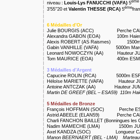
ème
niveau :
Louis-Lys FANUCCHI (VAFA)
5
ème
3’55’’20 et
Valentin THESSE (RCA)
5
fran
6 Médailles d’Or
Julie BOURGIS (ACC)
Perche C
Alexandra GABON (EOA)
100m Hai
Alexis ROBERT (AS Raismes)
1500
Gabin VANHILLE (VAFA) 5000m Mar
Leonard NOWOCZYN (AA) Hauteur J
Tom MAURICE (EOA)
400m ES
3 Médailles d’Argent
Capucine ROLIN (RCA) 5000m ES
Héloïse MARIETTE (VAFA) Hauteur J
Antoine ANTCZAK (AA) Hauteur JU
Martin DE GREEF (BEL – ESA59) 110m Ha
5 Médailles de Bronze
François HOFFMAN (SOC) Perche 
Astrid ABEELE (ELAN59) Perche CA
Charli FANCHON BAILLET (Bonningues les
Nadim MAMECHE (LMA) 1500m J
Axel KANDZA (SOC) Longueur 
Manon BEERNAERT (BEL - LMA) Marteau