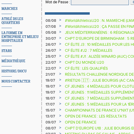
Mot de Passe
:
MARCHES
ATHLÉ DS LES
>
08/08
#WorldAthleticsU20 : N. MAMECHE (LM
QUARTIERS
>
07/08
#WorldAthleticsU20 : ÇA PASSE EN FI
SAUTEURS
>
05/08
JEUX MÉDITERRANÉENS : 6 RÉGIONAU
LA FORME EN
ENTREPRISE ET MILIEU
>
30/07
CHPT D'EUROPE DE BIRMINGHAM : 5 R
HOSPITALIER
>
26/07
CF ÉLITE J3 : 10 MÉDAILLES POUR LES 
>
26/07
CF ÉLITE #J2 : 7 MÉDAILLES
STARS
>
25/07
CF ÉLITE #J1 : ALIZÉE MINARD (AUC)
NATIONALE
MÉDIATHÈQUE
>
22/07
CHPT DU MONDE U20
>
22/07
CF ÉLITE : LES QUALIFIÉS
HISTOIRE/DOCU
>
21/07
RÉSULTATS CHALLENGE NORDIQUE DE
2025 2026
>
19/07
#RIETI26 🇮🇹 : JULIE BOURGIS (AC 
NOUS CONTACTER
D'EUROPE U18 DE LA PERCHE
>
19/07
CF JEUNES : 4 MÉDAILLES POUR CLOTU
>
19/07
CF JEUNES : 11 MÉDAILLES SUPPLÉMEN
>
18/07
CF JEUNES : 7 MÉDAILLES SUPPLÉMEN
>
17/07
CF JEUNES : 5 MÉDAILLES POUR LA 1È
>
15/07
CHAMPIONNATS DE FRANCE U*NXT (U1
>
13/07
OPEN DE FRANCE : LES RÉSULTATS
>
09/07
OPEN DE FRANCE
>
08/07
CHPT D'EUROPE U18 : JULIE BOURGIS 
>