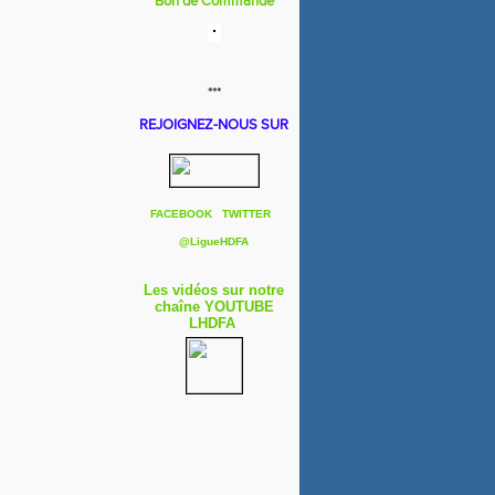
Bon de Commande
***
REJOIGNEZ-NOUS SUR
FACEBOOK
TWITTER
@
LigueHDFA
Les vidéos sur notre
chaîne YOUTUBE
LHDFA