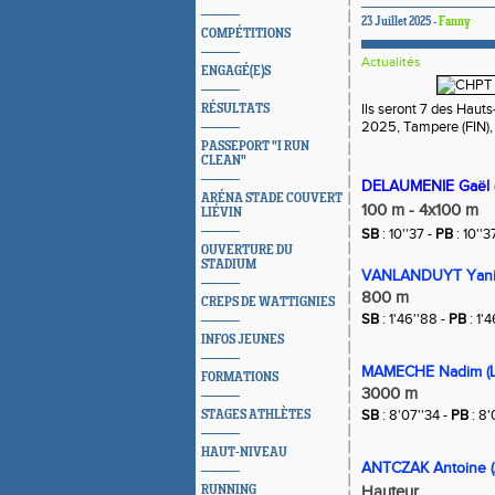
23 Juillet 2025 -
Fanny
COMPÉTITIONS
Actualités
ENGAGÉ(E)S
Ils seront 7 des Hau
RÉSULTATS
2025, Tampere (FIN), 
PASSEPORT "I RUN
CLEAN"
DELAUMENIE Gaël 
ARÉNA STADE COUVERT
100 m - 4x100 m
LIÉVIN
SB
: 10''37 -
PB
: 10''3
OUVERTURE DU
STADIUM
VANLANDUYT Yani
800 m
CREPS DE WATTIGNIES
SB
: 1'46''88 -
PB
: 1'
INFOS JEUNES
MAMECHE Nadim (Li
FORMATIONS
3000 m
SB
: 8'07''34 -
PB
: 8'
STAGES ATHLÈTES
HAUT-NIVEAU
ANTCZAK Antoine (A
RUNNING
Hauteur