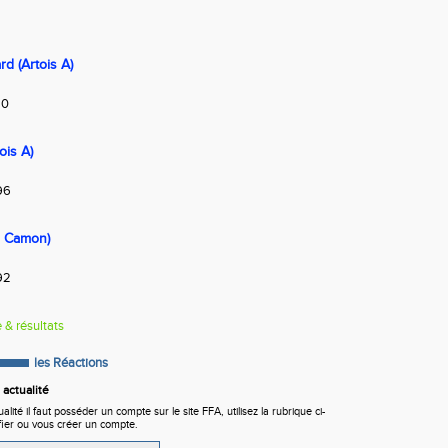
5
 (Artois A)
20
ois A)
96
 Camon)
92
e & résultats
les Réactions
actualité
ité il faut posséder un compte sur le site FFA, utilisez la rubrique ci-
fier ou vous créer un compte.