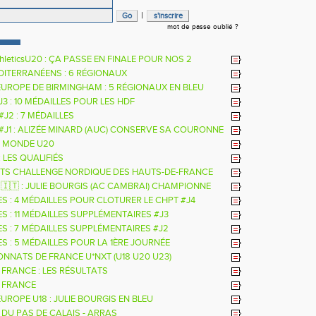
|
mot de passe oublié ?
hleticsU20 : ÇA PASSE EN FINALE POUR NOS 2
RS
DITERRANÉENS : 6 RÉGIONAUX
EUROPE DE BIRMINGHAM : 5 RÉGIONAUX EN BLEU
 J3 : 10 MÉDAILLES POUR LES HDF
 #J2 : 7 MÉDAILLES
 #J1 : ALIZÉE MINARD (AUC) CONSERVE SA COURONNE
LE
 MONDE U20
: LES QUALIFIÉS
TS CHALLENGE NORDIQUE DES HAUTS-DE-FRANCE
26
 🇮🇹 : JULIE BOURGIS (AC CAMBRAI) CHAMPIONNE
E U18 DE LA PERCHE
ES : 4 MÉDAILLES POUR CLOTURER LE CHPT #J4
S : 11 MÉDAILLES SUPPLÉMENTAIRES #J3
ES : 7 MÉDAILLES SUPPLÉMENTAIRES #J2
S : 5 MÉDAILLES POUR LA 1ÈRE JOURNÉE
NNATS DE FRANCE U*NXT (U18 U20 U23)
 FRANCE : LES RÉSULTATS
 FRANCE
UROPE U18 : JULIE BOURGIS EN BLEU
 DU PAS DE CALAIS - ARRAS