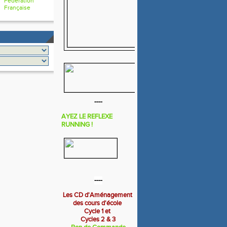
Fédération
Française
----
AYEZ LE REFLEXE
RUNNING !
----
Les CD d'Aménagement
des cours d'école
Cycle 1 et
Cycles 2 & 3