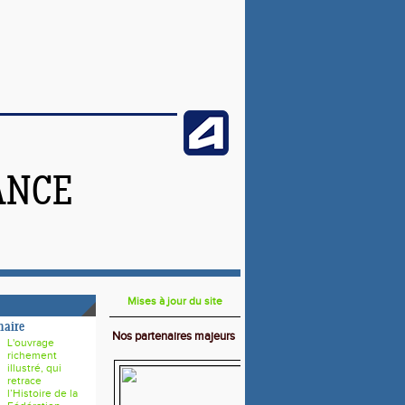
ANCE
Mises à jour du site
naire
Nos partenaires majeurs
L'ouvrage
richement
illustré, qui
retrace
l’Histoire de la