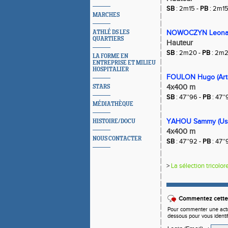
SB
: 2m15 -
PB
: 2m1
MARCHES
ATHLÉ DS LES
NOWOCZYN Leonard
QUARTIERS
Hauteur
SB
: 2m20 -
PB
: 2m
LA FORME EN
ENTREPRISE ET MILIEU
HOSPITALIER
FOULON Hugo (Art
4x400 m
STARS
SB
: 47''96 -
PB
: 47''
MÉDIATHÈQUE
YAHOU Sammy (Us
HISTOIRE/DOCU
4x400 m
NOUS CONTACTER
SB
: 47''92 -
PB
: 47''
>
La sélection tricolor
Commentez cette 
Pour commenter une actual
dessous pour vous identi