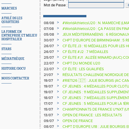
Mot de Passe
:
MARCHES
ATHLÉ DS LES
QUARTIERS
>
08/08
#WorldAthleticsU20 : N. MAMECHE (LM
>
07/08
#WorldAthleticsU20 : ÇA PASSE EN FI
LA FORME EN
SAUTEURS
>
05/08
JEUX MÉDITERRANÉENS : 6 RÉGIONAU
ENTREPRISE ET MILIEU
HOSPITALIER
>
30/07
CHPT D'EUROPE DE BIRMINGHAM : 5 R
>
26/07
CF ÉLITE J3 : 10 MÉDAILLES POUR LES 
STARS
>
26/07
CF ÉLITE #J2 : 7 MÉDAILLES
>
25/07
CF ÉLITE #J1 : ALIZÉE MINARD (AUC)
MÉDIATHÈQUE
NATIONALE
>
22/07
CHPT DU MONDE U20
>
HISTOIRE/DOCU
22/07
CF ÉLITE : LES QUALIFIÉS
>
21/07
RÉSULTATS CHALLENGE NORDIQUE DE
NOUS CONTACTER
2025 2026
>
19/07
#RIETI26 🇮🇹 : JULIE BOURGIS (AC 
D'EUROPE U18 DE LA PERCHE
>
19/07
CF JEUNES : 4 MÉDAILLES POUR CLOTU
>
19/07
CF JEUNES : 11 MÉDAILLES SUPPLÉMEN
>
18/07
CF JEUNES : 7 MÉDAILLES SUPPLÉMEN
>
17/07
CF JEUNES : 5 MÉDAILLES POUR LA 1È
>
15/07
CHAMPIONNATS DE FRANCE U*NXT (U1
>
13/07
OPEN DE FRANCE : LES RÉSULTATS
>
09/07
OPEN DE FRANCE
>
08/07
CHPT D'EUROPE U18 : JULIE BOURGIS 