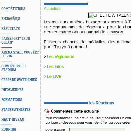
Actualités
COMPÉTITIONS
ENGAGÉ(E)S
Les meilleurs athlètes hexagonaux seront à
une cinquantaine de régionaux, pour le c
ha
RÉSULTATS
dernier championnat national de la saison.
PASSEPORT "I RUN
Plusieurs chances de médailles, des minima
CLEAN"
pour Tokyo à gagner !
ARÉNA STADE COUVERT
LIÉVIN
>
Les régionaux
OUVERTURE DU
> Les infos
STADIUM
> Le LIVE
CREPS DE WATTIGNIES
INFOS JEUNES
FORMATIONS
les Réactions
STAGES ATHLÈTES
Commentez cette actualité
Pour commenter une actualité il faut posséder un compt
HAUT-NIVEAU
rubrique ci-dessous pour vous identifier ou vous crée
RUNNING
Login (Email)
: