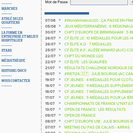
Mot de Passe
:
MARCHES
ATHLÉ DS LES
>
07/08
#WorldAthleticsU20 : ÇA PASSE EN FI
QUARTIERS
SAUTEURS
>
05/08
JEUX MÉDITERRANÉENS : 6 RÉGIONAU
>
30/07
CHPT D'EUROPE DE BIRMINGHAM : 5 R
LA FORME EN
ENTREPRISE ET MILIEU
>
26/07
CF ÉLITE J3 : 10 MÉDAILLES POUR LES 
HOSPITALIER
>
26/07
CF ÉLITE #J2 : 7 MÉDAILLES
>
25/07
CF ÉLITE #J1 : ALIZÉE MINARD (AUC)
STARS
NATIONALE
>
22/07
CHPT DU MONDE U20
MÉDIATHÈQUE
>
22/07
CF ÉLITE : LES QUALIFIÉS
>
21/07
RÉSULTATS CHALLENGE NORDIQUE DE
HISTOIRE/DOCU
2025 2026
>
19/07
#RIETI26 🇮🇹 : JULIE BOURGIS (AC 
D'EUROPE U18 DE LA PERCHE
>
19/07
CF JEUNES : 4 MÉDAILLES POUR CLOTU
NOUS CONTACTER
>
19/07
CF JEUNES : 11 MÉDAILLES SUPPLÉMEN
>
18/07
CF JEUNES : 7 MÉDAILLES SUPPLÉMEN
>
17/07
CF JEUNES : 5 MÉDAILLES POUR LA 1È
>
15/07
CHAMPIONNATS DE FRANCE U*NXT (U1
>
13/07
OPEN DE FRANCE : LES RÉSULTATS
>
09/07
OPEN DE FRANCE
>
08/07
CHPT D'EUROPE U18 : JULIE BOURGIS 
>
07/07
MEETING DU PAS DE CALAIS - ARRAS
>