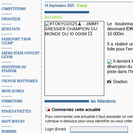
14 Septembre 2025 -
Fanny
COMPÉTITIONS
Actualités
ENGAGÉ(E)S
Le boulonnai
devenant
CH
RÉSULTATS
10 000m
PASSEPORT "I RUN
CLEAN"
Il a réalisé u
folie pour l'
ARÉNA STADE COUVERT
LIÉVIN
 Il devient
champion du 
OUVERTURE DU
piste dans l’hi
STADIUM
📸 Stadion 
CREPS DE WATTIGNIES
INFOS JEUNES
les Réactions
FORMATIONS
Commentez cette actualité
STAGES ATHLÈTES
Pour commenter une actualité il faut posséder un compt
rubrique ci-dessous pour vous identifier ou vous crée
HAUT-NIVEAU
Login (Email)
:
RUNNING