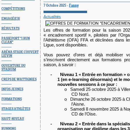
7 Octobre 2025 -
Fanny
COMPÉTITIONS
Actualités
ENGAGÉ(E)S
RÉSULTATS
Les offres de formation pour la saison 20
« encadrement sportif », pilotées par l’Org
PASSEPORT "I RUN
l’Athlétisme (OFA) FFA et déclinées dans l
CLEAN"
Ligue, sont disponibles.
ARÉNA STADE COUVERT
Vous pouvez d’ores et déjà mobiliser vo
LIÉVIN
s’inscrivent directement aux formations p
saison, à savoir :
OUVERTURE DU
STADIUM
-
Niveau 1 « Entrée en formation » 
1 (en e-learning désormais) et le mod
CREPS DE WATTIGNIES
nouvelles sessions à ce jour :
o
Samedi 25 octobre 2025 à Ville
INFOS JEUNES
CD Nord.
o
Dimanche 26 octobre 2025 à C
FORMATIONS
l’Aisne.
o
Samedi 8 novembre 2025 à Nog
STAGES ATHLÈTES
CD de l’Oise.
HAUT-NIVEAU
-
Niveau 2 « Entrée dans la spécialis
organisation par diplôme dans les 3 
RUNNING