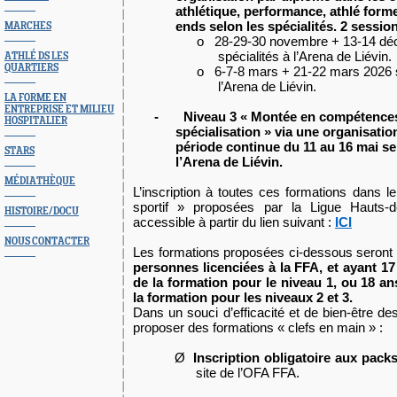
athlétique, performance, athlé form
ends selon les spécialités. 2 session
MARCHES
o
28-29-30 novembre + 13-14 dé
spécialités à l’Arena de Liévin.
ATHLÉ DS LES
QUARTIERS
o
6-7-8 mars + 21-22 mars 2026 s
l’Arena de Liévin.
LA FORME EN
ENTREPRISE ET MILIEU
-
Niveau 3 « Montée en compétences
HOSPITALIER
spécialisation » via une organisati
période continue du 11 au 16 mai sel
STARS
l’Arena de Liévin.
MÉDIATHÈQUE
L’inscription à toutes ces formations dans
sportif » proposées par la Ligue Hauts-d
HISTOIRE/DOCU
accessible à partir du lien suivant :
ICI
NOUS CONTACTER
Les formations proposées ci-dessous seron
personnes licenciées à la FFA, et ayant 17
de la formation pour le niveau 1, ou 18 an
la formation pour les niveaux 2 et 3.
Dans un souci d’efficacité et de bien-être des
proposer des formations « clefs en main » :
Ø
Inscription obligatoire aux pac
site de l’OFA FFA.