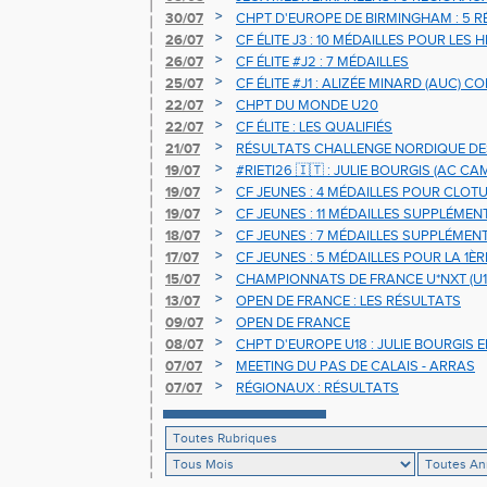
>
30/07
CHPT D'EUROPE DE BIRMINGHAM : 5 R
>
26/07
CF ÉLITE J3 : 10 MÉDAILLES POUR LES 
>
26/07
CF ÉLITE #J2 : 7 MÉDAILLES
>
25/07
CF ÉLITE #J1 : ALIZÉE MINARD (AUC)
NATIONALE
>
22/07
CHPT DU MONDE U20
>
22/07
CF ÉLITE : LES QUALIFIÉS
>
21/07
RÉSULTATS CHALLENGE NORDIQUE DE
2025 2026
>
19/07
#RIETI26 🇮🇹 : JULIE BOURGIS (AC 
D'EUROPE U18 DE LA PERCHE
>
19/07
CF JEUNES : 4 MÉDAILLES POUR CLOTU
>
19/07
CF JEUNES : 11 MÉDAILLES SUPPLÉMEN
>
18/07
CF JEUNES : 7 MÉDAILLES SUPPLÉMEN
>
17/07
CF JEUNES : 5 MÉDAILLES POUR LA 1È
>
15/07
CHAMPIONNATS DE FRANCE U*NXT (U1
>
13/07
OPEN DE FRANCE : LES RÉSULTATS
>
09/07
OPEN DE FRANCE
>
08/07
CHPT D'EUROPE U18 : JULIE BOURGIS 
>
07/07
MEETING DU PAS DE CALAIS - ARRAS
>
07/07
RÉGIONAUX : RÉSULTATS