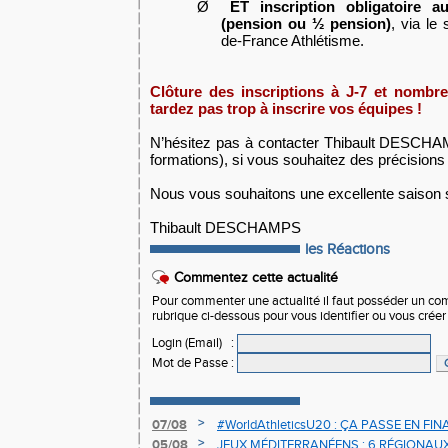
Ø
ET inscription obligatoire a
(pension ou ½ pension)
, via le
de-France Athlétisme.
Clôture des inscriptions à J-7 et nombre
tardez pas trop à inscrire vos équipes !
N’hésitez pas à contacter Thibault DESCH
formations), si vous souhaitez des précisions
Nous vous souhaitons une excellente saison 
Thibault DESCHAMPS
les Réactions
Commentez cette actualité
Pour commenter une actualité il faut posséder un compt
rubrique ci-dessous pour vous identifier ou vous crée
Login (Email)
:
Mot de Passe
:
>
07/08
#WorldAthleticsU20 : ÇA PASSE EN FI
SAUTEURS
>
05/08
JEUX MÉDITERRANÉENS : 6 RÉGIONAU