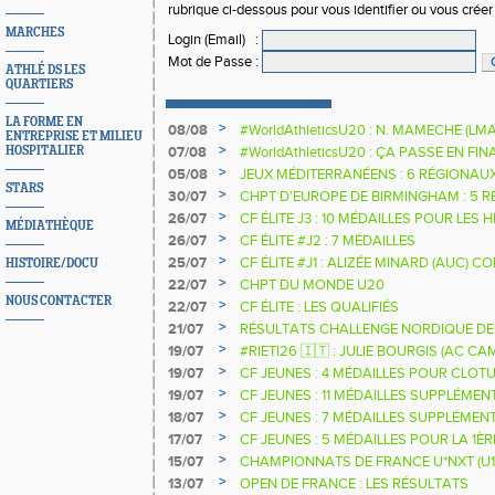
rubrique ci-dessous pour vous identifier ou vous crée
MARCHES
Login (Email)
:
Mot de Passe
:
ATHLÉ DS LES
QUARTIERS
LA FORME EN
>
08/08
#WorldAthleticsU20 : N. MAMECHE (LM
ENTREPRISE ET MILIEU
>
HOSPITALIER
07/08
#WorldAthleticsU20 : ÇA PASSE EN FI
SAUTEURS
>
05/08
JEUX MÉDITERRANÉENS : 6 RÉGIONAU
STARS
>
30/07
CHPT D'EUROPE DE BIRMINGHAM : 5 R
>
26/07
CF ÉLITE J3 : 10 MÉDAILLES POUR LES 
MÉDIATHÈQUE
>
26/07
CF ÉLITE #J2 : 7 MÉDAILLES
>
25/07
CF ÉLITE #J1 : ALIZÉE MINARD (AUC)
HISTOIRE/DOCU
NATIONALE
>
22/07
CHPT DU MONDE U20
NOUS CONTACTER
>
22/07
CF ÉLITE : LES QUALIFIÉS
>
21/07
RÉSULTATS CHALLENGE NORDIQUE DE
2025 2026
>
19/07
#RIETI26 🇮🇹 : JULIE BOURGIS (AC 
D'EUROPE U18 DE LA PERCHE
>
19/07
CF JEUNES : 4 MÉDAILLES POUR CLOTU
>
19/07
CF JEUNES : 11 MÉDAILLES SUPPLÉMEN
>
18/07
CF JEUNES : 7 MÉDAILLES SUPPLÉMEN
>
17/07
CF JEUNES : 5 MÉDAILLES POUR LA 1È
>
15/07
CHAMPIONNATS DE FRANCE U*NXT (U1
>
13/07
OPEN DE FRANCE : LES RÉSULTATS