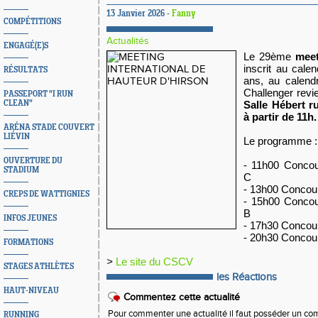
13 Janvier 2026 -
Fanny
COMPÉTITIONS
Actualités
ENGAGÉ(E)S
Le 29ème
meet
inscrit au calen
RÉSULTATS
ans, au calendr
Challenger revi
PASSEPORT "I RUN
CLEAN"
Salle Hébert r
à partir de 11h.
ARÉNA STADE COUVERT
LIÉVIN
Le programme :
OUVERTURE DU
- 11h00 Concour
STADIUM
C
- 13h00 Concour
CREPS DE WATTIGNIES
- 15h00 Concour
B
INFOS JEUNES
- 17h30 Concour
- 20h30 Concour
FORMATIONS
>
Le site du CSCV
STAGES ATHLÈTES
les Réactions
HAUT-NIVEAU
Commentez cette actualité
Pour commenter une actualité il faut posséder un compt
RUNNING