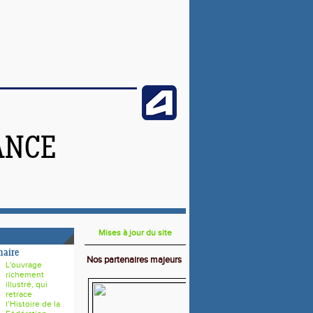
ANCE
Mises à jour du site
naire
Nos partenaires majeurs
L'ouvrage
richement
illustré, qui
retrace
l’Histoire de la