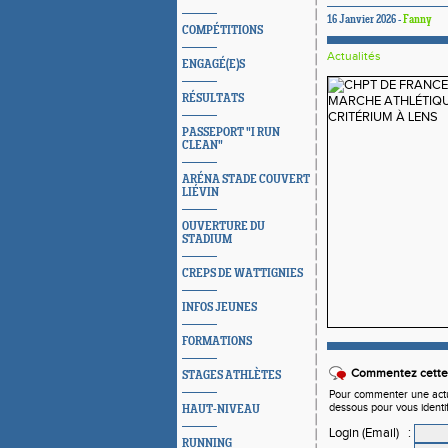
16 Janvier 2026 -
Fanny
COMPÉTITIONS
Actualités
ENGAGÉ(E)S
RÉSULTATS
PASSEPORT "I RUN
CLEAN"
ARÉNA STADE COUVERT
LIÉVIN
OUVERTURE DU
STADIUM
CREPS DE WATTIGNIES
INFOS JEUNES
FORMATIONS
Commentez cette 
STAGES ATHLÈTES
Pour commenter une actual
dessous pour vous identi
HAUT-NIVEAU
Login (Email)
:
RUNNING