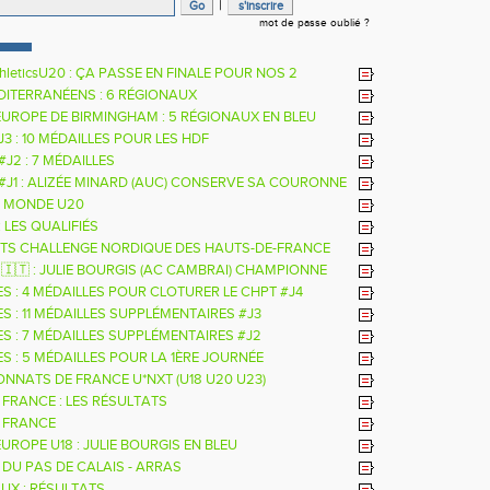
|
mot de passe oublié ?
hleticsU20 : ÇA PASSE EN FINALE POUR NOS 2
RS
DITERRANÉENS : 6 RÉGIONAUX
EUROPE DE BIRMINGHAM : 5 RÉGIONAUX EN BLEU
 J3 : 10 MÉDAILLES POUR LES HDF
 #J2 : 7 MÉDAILLES
 #J1 : ALIZÉE MINARD (AUC) CONSERVE SA COURONNE
LE
 MONDE U20
: LES QUALIFIÉS
TS CHALLENGE NORDIQUE DES HAUTS-DE-FRANCE
26
 🇮🇹 : JULIE BOURGIS (AC CAMBRAI) CHAMPIONNE
E U18 DE LA PERCHE
ES : 4 MÉDAILLES POUR CLOTURER LE CHPT #J4
S : 11 MÉDAILLES SUPPLÉMENTAIRES #J3
ES : 7 MÉDAILLES SUPPLÉMENTAIRES #J2
S : 5 MÉDAILLES POUR LA 1ÈRE JOURNÉE
NNATS DE FRANCE U*NXT (U18 U20 U23)
 FRANCE : LES RÉSULTATS
 FRANCE
UROPE U18 : JULIE BOURGIS EN BLEU
 DU PAS DE CALAIS - ARRAS
UX : RÉSULTATS