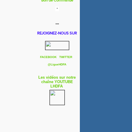
Bon de Commande
***
REJOIGNEZ-NOUS SUR
FACEBOOK
TWITTER
@
LigueHDFA
Les vidéos sur notre
chaîne YOUTUBE
LHDFA