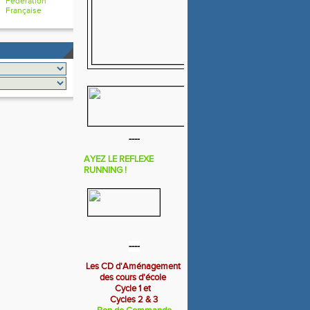
Fédération
Française
----
AYEZ LE REFLEXE
RUNNING !
----
Les CD d'Aménagement
des cours d'école
Cycle 1 et
Cycles 2 & 3