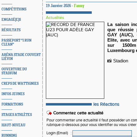
19 Janvier 2026 -
Fanny
COMPÉTITIONS
Actualités
ENGAGÉ(E)S
La saison in
que réussie 
RÉSULTATS
GAY (AUC), 
Elite, avec u
PASSEPORT "I RUN
CLEAN"
sur 1500
Luxembourg e
ARÉNA STADE COUVERT
LIÉVIN
📸 Stadion 
OUVERTURE DU
STADIUM
CREPS DE WATTIGNIES
INFOS JEUNES
les Réactions
FORMATIONS
Commentez cette actualité
STAGES ATHLÈTES
Pour commenter une actualité il faut posséder un compt
rubrique ci-dessous pour vous identifier ou vous crée
HAUT-NIVEAU
Login (Email)
:
RUNNING