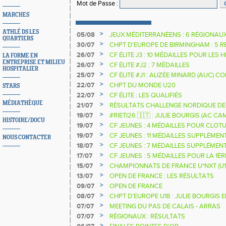
Mot de Passe
:
MARCHES
ATHLÉ DS LES
>
05/08
JEUX MÉDITERRANÉENS : 6 RÉGIONAU
QUARTIERS
>
30/07
CHPT D'EUROPE DE BIRMINGHAM : 5 R
>
26/07
CF ÉLITE J3 : 10 MÉDAILLES POUR LES 
LA FORME EN
ENTREPRISE ET MILIEU
>
26/07
CF ÉLITE #J2 : 7 MÉDAILLES
HOSPITALIER
>
25/07
CF ÉLITE #J1 : ALIZÉE MINARD (AUC)
NATIONALE
>
22/07
CHPT DU MONDE U20
STARS
>
22/07
CF ÉLITE : LES QUALIFIÉS
MÉDIATHÈQUE
>
21/07
RÉSULTATS CHALLENGE NORDIQUE DE
2025 2026
>
19/07
#RIETI26 🇮🇹 : JULIE BOURGIS (AC 
HISTOIRE/DOCU
D'EUROPE U18 DE LA PERCHE
>
19/07
CF JEUNES : 4 MÉDAILLES POUR CLOTU
>
19/07
CF JEUNES : 11 MÉDAILLES SUPPLÉMEN
NOUS CONTACTER
>
18/07
CF JEUNES : 7 MÉDAILLES SUPPLÉMEN
>
17/07
CF JEUNES : 5 MÉDAILLES POUR LA 1È
>
15/07
CHAMPIONNATS DE FRANCE U*NXT (U1
>
13/07
OPEN DE FRANCE : LES RÉSULTATS
>
09/07
OPEN DE FRANCE
>
08/07
CHPT D'EUROPE U18 : JULIE BOURGIS 
>
07/07
MEETING DU PAS DE CALAIS - ARRAS
>
07/07
RÉGIONAUX : RÉSULTATS
>