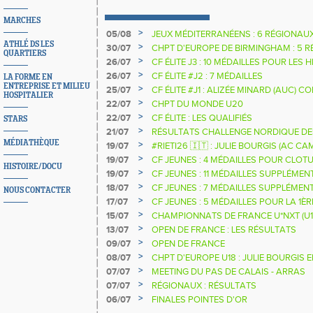
MARCHES
>
05/08
JEUX MÉDITERRANÉENS : 6 RÉGIONAU
ATHLÉ DS LES
>
30/07
CHPT D'EUROPE DE BIRMINGHAM : 5 R
QUARTIERS
>
26/07
CF ÉLITE J3 : 10 MÉDAILLES POUR LES 
>
26/07
CF ÉLITE #J2 : 7 MÉDAILLES
LA FORME EN
ENTREPRISE ET MILIEU
>
25/07
CF ÉLITE #J1 : ALIZÉE MINARD (AUC)
HOSPITALIER
NATIONALE
>
22/07
CHPT DU MONDE U20
>
22/07
CF ÉLITE : LES QUALIFIÉS
STARS
>
21/07
RÉSULTATS CHALLENGE NORDIQUE DE
2025 2026
MÉDIATHÈQUE
>
19/07
#RIETI26 🇮🇹 : JULIE BOURGIS (AC 
D'EUROPE U18 DE LA PERCHE
>
19/07
CF JEUNES : 4 MÉDAILLES POUR CLOTU
HISTOIRE/DOCU
>
19/07
CF JEUNES : 11 MÉDAILLES SUPPLÉMEN
>
18/07
CF JEUNES : 7 MÉDAILLES SUPPLÉMEN
NOUS CONTACTER
>
17/07
CF JEUNES : 5 MÉDAILLES POUR LA 1È
>
15/07
CHAMPIONNATS DE FRANCE U*NXT (U1
>
13/07
OPEN DE FRANCE : LES RÉSULTATS
>
09/07
OPEN DE FRANCE
>
08/07
CHPT D'EUROPE U18 : JULIE BOURGIS 
>
07/07
MEETING DU PAS DE CALAIS - ARRAS
>
07/07
RÉGIONAUX : RÉSULTATS
>
06/07
FINALES POINTES D'OR