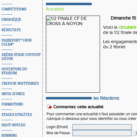
Actualités
COMPÉTITIONS
Dimanche 15 
ENGAGÉ(E)S
Voici la
circulaire
RÉSULTATS
de la 1/2 finale 
PASSEPORT "I RUN
Les engagements 
CLEAN"
du 2 février
ARÉNA STADE COUVERT
LIÉVIN
OUVERTURE DU
STADIUM
CREPS DE WATTIGNIES
INFOS JEUNES
les Réactions
FORMATIONS
Commentez cette actualité
Pour commenter une actualité il faut posséder un compt
STAGES ATHLÈTES
rubrique ci-dessous pour vous identifier ou vous crée
HAUT-NIVEAU
Login (Email)
:
Mot de Passe
:
RUNNING