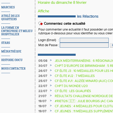
Horaire du dimanche 8 février
MARCHES
Affiche
ATHLÉ DS LES
les Réactions
QUARTIERS
Commentez cette actualité
LA FORME EN
Pour commenter une actualité il faut posséder un compt
ENTREPRISE ET MILIEU
rubrique ci-dessous pour vous identifier ou vous crée
HOSPITALIER
Login (Email)
:
STARS
Mot de Passe
:
MÉDIATHÈQUE
>
HISTOIRE/DOCU
05/08
JEUX MÉDITERRANÉENS : 6 RÉGIONAU
>
30/07
CHPT D'EUROPE DE BIRMINGHAM : 5 R
NOUS CONTACTER
>
26/07
CF ÉLITE J3 : 10 MÉDAILLES POUR LES 
>
26/07
CF ÉLITE #J2 : 7 MÉDAILLES
>
25/07
CF ÉLITE #J1 : ALIZÉE MINARD (AUC)
NATIONALE
>
22/07
CHPT DU MONDE U20
>
22/07
CF ÉLITE : LES QUALIFIÉS
>
21/07
RÉSULTATS CHALLENGE NORDIQUE DE
2025 2026
>
19/07
#RIETI26 🇮🇹 : JULIE BOURGIS (AC 
D'EUROPE U18 DE LA PERCHE
>
19/07
CF JEUNES : 4 MÉDAILLES POUR CLOTU
>
19/07
CF JEUNES : 11 MÉDAILLES SUPPLÉMEN