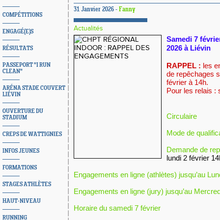
31 Janvier 2026 -
Fanny
COMPÉTITIONS
Actualités
ENGAGÉ(E)S
Samedi 7 févrie
2026 à Liévin
RÉSULTATS
RAPPEL :
les 
PASSEPORT "I RUN
CLEAN"
de repêchages so
février à 14h.
ARÉNA STADE COUVERT
Pour les relais :
LIÉVIN
OUVERTURE DU
Circulaire
STADIUM
Mode de qualific
CREPS DE WATTIGNIES
Demande de rep
INFOS JEUNES
lundi 2 février 1
FORMATIONS
Engagements en ligne (athlètes) jusqu’au Lun
STAGES ATHLÈTES
Engagements en ligne (jury) jusqu’au Mercred
HAUT-NIVEAU
Horaire du samedi 7 février
RUNNING