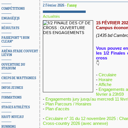
2 Février 2026 -
Fanny
COMPÉTITIONS
Actualités
ENGAGÉ(E)S
15 FÉVRIER 202
Campus économ
RÉSULTATS
(1435 bd Cambr
PASSEPORT "I RUN
CLEAN"
Vous pouvez en
ARÉNA STADE COUVERT
les 1/2 Finales
LIÉVIN
cross
👇
OUVERTURE DU
STADIUM
-
Circulaire
CREPS DE WATTIGNIES
-
Horaire
-
Affiche
INFOS JEUNES
-
Engagements ath
février à 23h59
FORMATIONS
-
Engagements jury jusqu'au mercredi 11 févr
-
Plan Parcours / Horaires
STAGES ATHLÈTES
-
Plan d'accès
HAUT-NIVEAU
-
Circulaire n° 31 du 12 novembre 2025 : Ch
Cross-country 2026 (avec annexe)
RUNNING