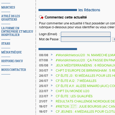
MARCHES
les Réactions
ATHLÉ DS LES
Commentez cette actualité
QUARTIERS
Pour commenter une actualité il faut posséder un compt
rubrique ci-dessous pour vous identifier ou vous crée
LA FORME EN
ENTREPRISE ET MILIEU
Login (Email)
:
HOSPITALIER
Mot de Passe
:
STARS
MÉDIATHÈQUE
>
08/08
#WorldAthleticsU20 : N. MAMECHE (LM
>
07/08
#WorldAthleticsU20 : ÇA PASSE EN FI
HISTOIRE/DOCU
SAUTEURS
>
05/08
JEUX MÉDITERRANÉENS : 6 RÉGIONAU
>
NOUS CONTACTER
30/07
CHPT D'EUROPE DE BIRMINGHAM : 5 R
>
26/07
CF ÉLITE J3 : 10 MÉDAILLES POUR LES 
>
26/07
CF ÉLITE #J2 : 7 MÉDAILLES
>
25/07
CF ÉLITE #J1 : ALIZÉE MINARD (AUC)
NATIONALE
>
22/07
CHPT DU MONDE U20
>
22/07
CF ÉLITE : LES QUALIFIÉS
>
21/07
RÉSULTATS CHALLENGE NORDIQUE DE
2025 2026
>
19/07
#RIETI26 🇮🇹 : JULIE BOURGIS (AC 
D'EUROPE U18 DE LA PERCHE
>
19/07
CF JEUNES : 4 MÉDAILLES POUR CLOTU