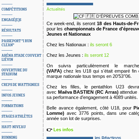
Actualités
COMPÉTITIONS
ENGAGÉ(E)S
Ce week-end, ils seront
18 des Hauts-de-F
pour les
championnats de France d'épreuv
RÉSULTATS
Jeunes et Nationaux
PASSEPORT "I RUN
Chez les Nationaux :
ils seront 6
CLEAN"
Chez les Jeunes :
ils seront 12
ARÉNA STADE COUVERT
LIÉVIN
On suivra particulièrement le marc
OUVERTURE DU
(VAFA)
chez les U18 qui s'était
emparé fin 
STADIUM
marque nationale tous temps en 20’53’’06.
CREPS DE WATTIGNIES
Chez les filles, le pentathlon U23 devrai
avec
Maëva BASTIEN
(RC Arras)
attendue
INFOS JEUNES
sa performance d’engagement à 4089 unités.
FORMATIONS
Belle avance également, côté U18, pour
Pi
Lomme)
avec 3776 points, dans une catég
STAGES ATHLÈTES
année son lot de surprises.
HAUT-NIVEAU
👉
Les infos
RUNNING
les Réactions