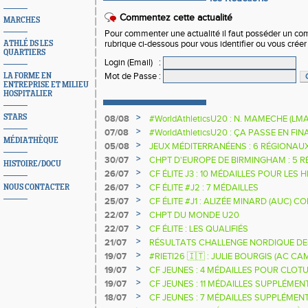
Commentez cette actualité
MARCHES
Pour commenter une actualité il faut posséder un compt
ATHLÉ DS LES
rubrique ci-dessous pour vous identifier ou vous crée
QUARTIERS
Login (Email)
:
Mot de Passe
:
LA FORME EN
ENTREPRISE ET MILIEU
HOSPITALIER
>
STARS
08/08
#WorldAthleticsU20 : N. MAMECHE (LM
>
07/08
#WorldAthleticsU20 : ÇA PASSE EN FI
MÉDIATHÈQUE
SAUTEURS
>
05/08
JEUX MÉDITERRANÉENS : 6 RÉGIONAU
>
30/07
CHPT D'EUROPE DE BIRMINGHAM : 5 R
HISTOIRE/DOCU
>
26/07
CF ÉLITE J3 : 10 MÉDAILLES POUR LES 
>
26/07
CF ÉLITE #J2 : 7 MÉDAILLES
NOUS CONTACTER
>
25/07
CF ÉLITE #J1 : ALIZÉE MINARD (AUC)
NATIONALE
>
22/07
CHPT DU MONDE U20
>
22/07
CF ÉLITE : LES QUALIFIÉS
>
21/07
RÉSULTATS CHALLENGE NORDIQUE DE
2025 2026
>
19/07
#RIETI26 🇮🇹 : JULIE BOURGIS (AC 
D'EUROPE U18 DE LA PERCHE
>
19/07
CF JEUNES : 4 MÉDAILLES POUR CLOTU
>
19/07
CF JEUNES : 11 MÉDAILLES SUPPLÉMEN
>
18/07
CF JEUNES : 7 MÉDAILLES SUPPLÉMEN