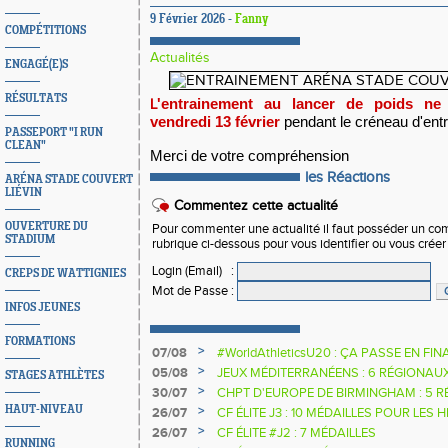
9 Février 2026 -
Fanny
COMPÉTITIONS
Actualités
ENGAGÉ(E)S
RÉSULTATS
'entrainement au lancer de poids n
L
vendredi 13 février
pendant le créneau d'entr
PASSEPORT "I RUN
CLEAN"
Merci de votre compréhension
les Réactions
ARÉNA STADE COUVERT
LIÉVIN
Commentez cette actualité
OUVERTURE DU
Pour commenter une actualité il faut posséder un compt
STADIUM
rubrique ci-dessous pour vous identifier ou vous crée
Login (Email)
:
CREPS DE WATTIGNIES
Mot de Passe
:
INFOS JEUNES
FORMATIONS
>
07/08
#WorldAthleticsU20 : ÇA PASSE EN FI
SAUTEURS
>
05/08
JEUX MÉDITERRANÉENS : 6 RÉGIONAU
STAGES ATHLÈTES
>
30/07
CHPT D'EUROPE DE BIRMINGHAM : 5 R
HAUT-NIVEAU
>
26/07
CF ÉLITE J3 : 10 MÉDAILLES POUR LES 
>
26/07
CF ÉLITE #J2 : 7 MÉDAILLES
RUNNING