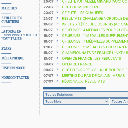
>
25/07
CF ÉLITE #J1 : ALIZÉE MINARD (AUC)
NATIONALE
>
22/07
CHPT DU MONDE U20
MARCHES
>
22/07
CF ÉLITE : LES QUALIFIÉS
>
ATHLÉ DS LES
21/07
RÉSULTATS CHALLENGE NORDIQUE DE
QUARTIERS
2025 2026
>
19/07
#RIETI26 🇮🇹 : JULIE BOURGIS (AC 
D'EUROPE U18 DE LA PERCHE
>
19/07
CF JEUNES : 4 MÉDAILLES POUR CLOTU
LA FORME EN
>
ENTREPRISE ET MILIEU
19/07
CF JEUNES : 11 MÉDAILLES SUPPLÉMEN
HOSPITALIER
>
18/07
CF JEUNES : 7 MÉDAILLES SUPPLÉMEN
>
17/07
CF JEUNES : 5 MÉDAILLES POUR LA 1È
STARS
>
15/07
CHAMPIONNATS DE FRANCE U*NXT (U1
>
13/07
OPEN DE FRANCE : LES RÉSULTATS
MÉDIATHÈQUE
>
09/07
OPEN DE FRANCE
HISTOIRE/DOCU
>
08/07
CHPT D'EUROPE U18 : JULIE BOURGIS 
>
07/07
MEETING DU PAS DE CALAIS - ARRAS
NOUS CONTACTER
>
07/07
RÉGIONAUX : RÉSULTATS