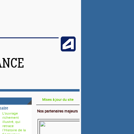
ANCE
Mises à jour du site
naire
Nos partenaires majeurs
L'ouvrage
richement
illustré, qui
retrace
l’Histoire de la