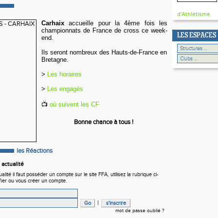
d'Athlétisme.
Carhaix
accueille pour la 4ème fois les
championnats de France de cross ce week-
LES ESPACES
end.
Ils seront nombreux des Hauts-de-France en
Bretagne.
>
Les horaires
>
Les engagés
📺
où suivent les CF
Bonne chance à tous !
les Réactions
actualité
ité il faut posséder un compte sur le site FFA, utilisez la rubrique ci-
fier ou vous créer un compte.
|
mot de passe oublié ?