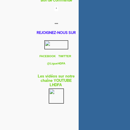
Bon de Commande
***
REJOIGNEZ-NOUS SUR
FACEBOOK
TWITTER
@
LigueHDFA
Les vidéos sur notre
chaîne YOUTUBE
LHDFA