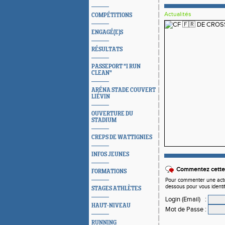
Actualités
COMPÉTITIONS
ENGAGÉ(E)S
RÉSULTATS
PASSEPORT "I RUN
CLEAN"
ARÉNA STADE COUVERT
LIÉVIN
OUVERTURE DU
STADIUM
CREPS DE WATTIGNIES
INFOS JEUNES
Commentez cette 
FORMATIONS
Pour commenter une actual
dessous pour vous identi
STAGES ATHLÈTES
Login (Email)
:
HAUT-NIVEAU
Mot de Passe
:
RUNNING