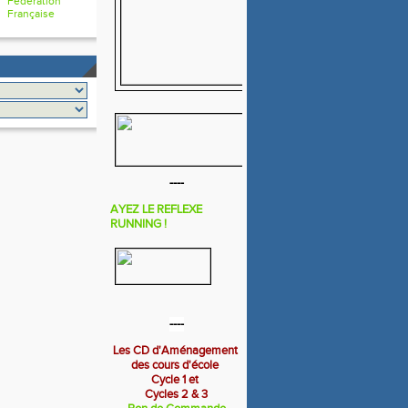
Fédération
Française
----
AYEZ LE REFLEXE
RUNNING !
----
Les CD d'Aménagement
des cours d'école
Cycle 1 et
Cycles 2 & 3