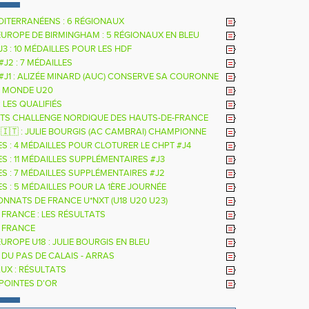
DITERRANÉENS : 6 RÉGIONAUX
EUROPE DE BIRMINGHAM : 5 RÉGIONAUX EN BLEU
 J3 : 10 MÉDAILLES POUR LES HDF
 #J2 : 7 MÉDAILLES
 #J1 : ALIZÉE MINARD (AUC) CONSERVE SA COURONNE
LE
 MONDE U20
: LES QUALIFIÉS
TS CHALLENGE NORDIQUE DES HAUTS-DE-FRANCE
26
 🇮🇹 : JULIE BOURGIS (AC CAMBRAI) CHAMPIONNE
E U18 DE LA PERCHE
ES : 4 MÉDAILLES POUR CLOTURER LE CHPT #J4
S : 11 MÉDAILLES SUPPLÉMENTAIRES #J3
ES : 7 MÉDAILLES SUPPLÉMENTAIRES #J2
S : 5 MÉDAILLES POUR LA 1ÈRE JOURNÉE
NNATS DE FRANCE U*NXT (U18 U20 U23)
 FRANCE : LES RÉSULTATS
 FRANCE
UROPE U18 : JULIE BOURGIS EN BLEU
 DU PAS DE CALAIS - ARRAS
UX : RÉSULTATS
 POINTES D'OR