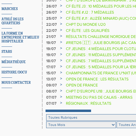
30/07
CHPT D'EUROPE DE BIRMINGHAM : 5 R
>
26/07
CF ÉLITE J3 : 10 MÉDAILLES POUR LES 
MARCHES
>
26/07
CF ÉLITE #J2 : 7 MÉDAILLES
>
25/07
CF ÉLITE #J1 : ALIZÉE MINARD (AUC)
ATHLÉ DS LES
NATIONALE
QUARTIERS
>
22/07
CHPT DU MONDE U20
>
22/07
CF ÉLITE : LES QUALIFIÉS
LA FORME EN
>
21/07
RÉSULTATS CHALLENGE NORDIQUE DE
ENTREPRISE ET MILIEU
2025 2026
HOSPITALIER
>
19/07
#RIETI26 🇮🇹 : JULIE BOURGIS (AC 
D'EUROPE U18 DE LA PERCHE
>
19/07
CF JEUNES : 4 MÉDAILLES POUR CLOTU
STARS
>
19/07
CF JEUNES : 11 MÉDAILLES SUPPLÉMEN
>
18/07
CF JEUNES : 7 MÉDAILLES SUPPLÉMEN
MÉDIATHÈQUE
>
17/07
CF JEUNES : 5 MÉDAILLES POUR LA 1È
>
HISTOIRE/DOCU
15/07
CHAMPIONNATS DE FRANCE U*NXT (U1
>
13/07
OPEN DE FRANCE : LES RÉSULTATS
NOUS CONTACTER
>
09/07
OPEN DE FRANCE
>
08/07
CHPT D'EUROPE U18 : JULIE BOURGIS 
>
07/07
MEETING DU PAS DE CALAIS - ARRAS
>
07/07
RÉGIONAUX : RÉSULTATS