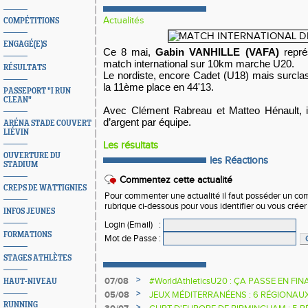
Actualités
COMPÉTITIONS
ENGAGÉ(E)S
Ce 8 mai,
Gabin VANHILLE (VAFA)
représ
match international sur 10km marche U20.
RÉSULTATS
Le nordiste, encore Cadet (U18) mais surclas
la 11ème place en 44'13.
PASSEPORT "I RUN
CLEAN"
Avec Clément Rabreau et Matteo Hénault, il
d’argent par équipe.
ARÉNA STADE COUVERT
LIÉVIN
Les résultats
OUVERTURE DU
les Réactions
STADIUM
Commentez cette actualité
CREPS DE WATTIGNIES
Pour commenter une actualité il faut posséder un compt
rubrique ci-dessous pour vous identifier ou vous crée
INFOS JEUNES
Login (Email)
:
FORMATIONS
Mot de Passe
:
STAGES ATHLÈTES
>
07/08
#WorldAthleticsU20 : ÇA PASSE EN FI
HAUT-NIVEAU
SAUTEURS
>
05/08
JEUX MÉDITERRANÉENS : 6 RÉGIONAU
RUNNING
>