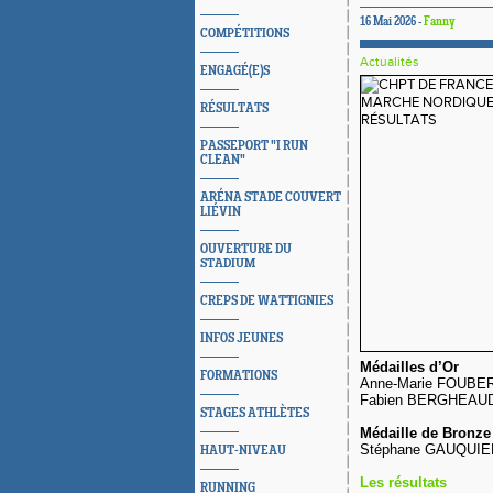
16 Mai 2026 -
Fanny
COMPÉTITIONS
Actualités
ENGAGÉ(E)S
RÉSULTATS
PASSEPORT "I RUN
CLEAN"
ARÉNA STADE COUVERT
LIÉVIN
OUVERTURE DU
STADIUM
CREPS DE WATTIGNIES
INFOS JEUNES
Médailles d’Or
FORMATIONS
Anne-Marie FOUB
Fabien BERGHEAU
STAGES ATHLÈTES
Médaille de Bronz
Stéphane GAUQU
HAUT-NIVEAU
Les résultats
RUNNING