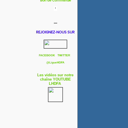
Bon de Commande
***
REJOIGNEZ-NOUS SUR
FACEBOOK
TWITTER
@
LigueHDFA
Les vidéos sur notre
chaîne YOUTUBE
LHDFA