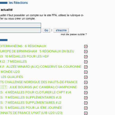
les Réactions
actualité
ité il faut posséder un compte sur le site FFA, utilisez la rubrique ci-
fier ou vous créer un compte.
|
mot de passe oublié ?
DITERRANÉENS : 6 RÉGIONAUX
EUROPE DE BIRMINGHAM : 5 RÉGIONAUX EN BLEU
 J3 : 10 MÉDAILLES POUR LES HDF
 #J2 : 7 MÉDAILLES
 #J1 : ALIZÉE MINARD (AUC) CONSERVE SA COURONNE
LE
 MONDE U20
: LES QUALIFIÉS
TS CHALLENGE NORDIQUE DES HAUTS-DE-FRANCE
26
 🇮🇹 : JULIE BOURGIS (AC CAMBRAI) CHAMPIONNE
E U18 DE LA PERCHE
ES : 4 MÉDAILLES POUR CLOTURER LE CHPT #J4
S : 11 MÉDAILLES SUPPLÉMENTAIRES #J3
ES : 7 MÉDAILLES SUPPLÉMENTAIRES #J2
S : 5 MÉDAILLES POUR LA 1ÈRE JOURNÉE
NNATS DE FRANCE U*NXT (U18 U20 U23)