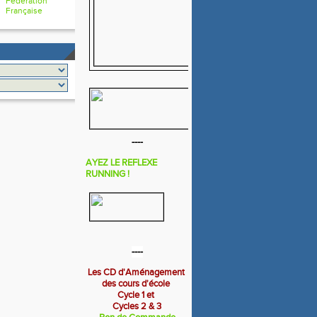
Fédération
Française
----
AYEZ LE REFLEXE
RUNNING !
----
Les CD d'Aménagement
des cours d'école
Cycle 1 et
Cycles 2 & 3