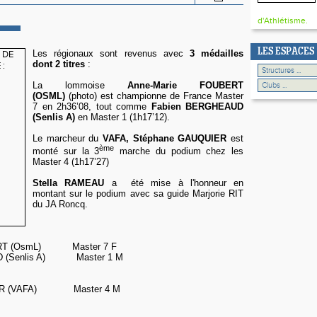
d'Athlétisme.
LES ESPACES
Les régionaux sont revenus avec
3 médailles
dont 2 titres
:
La lommoise
Anne-Marie FOUBERT
(OSML)
(photo) est championne de France Master
7 en 2h36’08, tout comme
Fabien BERGHEAUD
(Senlis A)
en Master 1 (1h17’12).
Le marcheur du
VAFA, Stéphane GAUQUIER
est
ème
monté sur la 3
marche du podium chez les
Master 4 (1h17’27)
Stella RAMEAU
a été mise à l'honneur en
montant sur le podium avec sa guide Marjorie RIT
du JA Roncq.
ERT (OsmL) Master 7 F
D (Senlis A) Master 1 M
e
IER (VAFA) Master 4 M