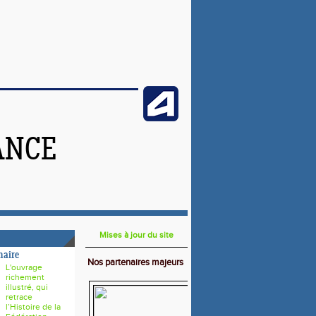
ANCE
Mises à jour du site
naire
Nos partenaires majeurs
L'ouvrage
richement
illustré, qui
retrace
l’Histoire de la