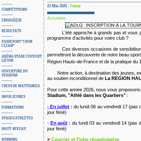
22 Mai 2026 -
Fanny
COMPÉTITIONS
Actualités
ENGAGÉ(E)S
RÉSULTATS
L'été approche à grands pas et vous 
programme d'activités pour votre club ?
PASSEPORT "I RUN
CLEAN"
Ces diverses occasions de sensibiliser
permettront la découverte de notre beau sport 
ARÉNA STADE COUVERT
LIÉVIN
Région Hauts-de-France et de la pratique du 
OUVERTURE DU
Notre action, à destination des jeunes,
ex
STADIUM
au soutien inconditionnel
de
La REGION
HAU
CREPS DE WATTIGNIES
Pour cette année 2026, nous vous proposons
Stadium, ’’Athlé dans les Quartiers’’
:
INFOS JEUNES
- En juillet
:
du lundi 06 au vendredi 17 (pas 
FORMATIONS
jour férié)
STAGES ATHLÈTES
-
En août
:
du lundi 03 au vendredi 14 (pas 
jour férié)
HAUT-NIVEAU
>
Courrier et Fiche récapitulative
RUNNING