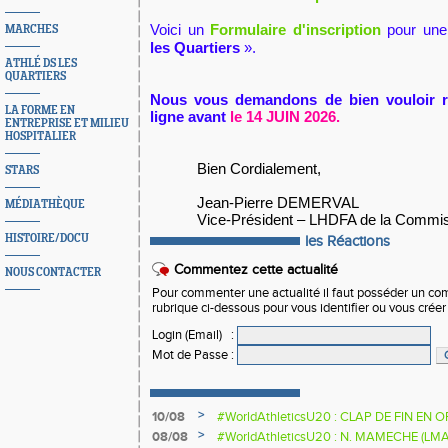
Voici un
Formulaire d'inscription
pour une
MARCHES
les Quartiers
».
ATHLÉ DS LES
QUARTIERS
Nous vous demandons de bien vouloir r
LA FORME EN
ligne
avant
le 14 JUIN 2026.
ENTREPRISE ET MILIEU
HOSPITALIER
Bien Cordialement,
STARS
Jean-Pierre DEMERVAL
MÉDIATHÈQUE
Vice-Président – LHDFA de
la Commis
HISTOIRE/DOCU
les Réactions
Commentez cette actualité
NOUS CONTACTER
Pour commenter une actualité il faut posséder un compt
rubrique ci-dessous pour vous identifier ou vous crée
Login (Email)
:
Mot de Passe
:
>
10/08
#WorldAthleticsU20 : CLAP DE FIN EN
>
08/08
#WorldAthleticsU20 : N. MAMECHE (LM