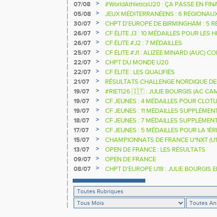
>
07/08
#WorldAthleticsU20 : ÇA PASSE EN FI
SAUTEURS
>
05/08
JEUX MÉDITERRANÉENS : 6 RÉGIONAU
>
30/07
CHPT D'EUROPE DE BIRMINGHAM : 5 R
>
26/07
CF ÉLITE J3 : 10 MÉDAILLES POUR LES 
>
26/07
CF ÉLITE #J2 : 7 MÉDAILLES
>
25/07
CF ÉLITE #J1 : ALIZÉE MINARD (AUC)
NATIONALE
>
22/07
CHPT DU MONDE U20
>
22/07
CF ÉLITE : LES QUALIFIÉS
>
21/07
RÉSULTATS CHALLENGE NORDIQUE DE
2025 2026
>
19/07
#RIETI26 🇮🇹 : JULIE BOURGIS (AC 
D'EUROPE U18 DE LA PERCHE
>
19/07
CF JEUNES : 4 MÉDAILLES POUR CLOTU
>
19/07
CF JEUNES : 11 MÉDAILLES SUPPLÉMEN
>
18/07
CF JEUNES : 7 MÉDAILLES SUPPLÉMEN
>
17/07
CF JEUNES : 5 MÉDAILLES POUR LA 1È
>
15/07
CHAMPIONNATS DE FRANCE U*NXT (U1
>
13/07
OPEN DE FRANCE : LES RÉSULTATS
>
09/07
OPEN DE FRANCE
>
08/07
CHPT D'EUROPE U18 : JULIE BOURGIS 