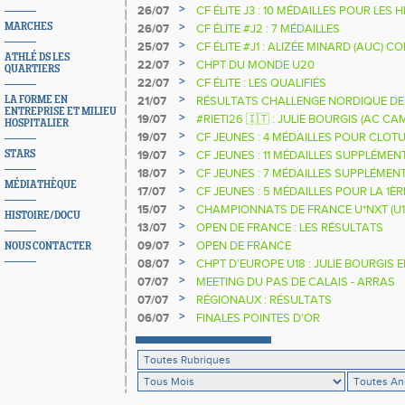
>
26/07
CF ÉLITE J3 : 10 MÉDAILLES POUR LES 
>
MARCHES
26/07
CF ÉLITE #J2 : 7 MÉDAILLES
>
25/07
CF ÉLITE #J1 : ALIZÉE MINARD (AUC)
ATHLÉ DS LES
NATIONALE
>
22/07
CHPT DU MONDE U20
QUARTIERS
>
22/07
CF ÉLITE : LES QUALIFIÉS
>
LA FORME EN
21/07
RÉSULTATS CHALLENGE NORDIQUE DE
ENTREPRISE ET MILIEU
2025 2026
>
19/07
#RIETI26 🇮🇹 : JULIE BOURGIS (AC 
HOSPITALIER
D'EUROPE U18 DE LA PERCHE
>
19/07
CF JEUNES : 4 MÉDAILLES POUR CLOTU
>
STARS
19/07
CF JEUNES : 11 MÉDAILLES SUPPLÉMEN
>
18/07
CF JEUNES : 7 MÉDAILLES SUPPLÉMEN
MÉDIATHÈQUE
>
17/07
CF JEUNES : 5 MÉDAILLES POUR LA 1È
>
15/07
CHAMPIONNATS DE FRANCE U*NXT (U1
HISTOIRE/DOCU
>
13/07
OPEN DE FRANCE : LES RÉSULTATS
>
09/07
OPEN DE FRANCE
NOUS CONTACTER
>
08/07
CHPT D'EUROPE U18 : JULIE BOURGIS 
>
07/07
MEETING DU PAS DE CALAIS - ARRAS
>
07/07
RÉGIONAUX : RÉSULTATS
>
06/07
FINALES POINTES D'OR