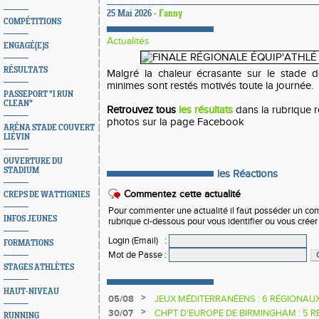
25 Mai 2026 -
Fanny
COMPÉTITIONS
Actualités
ENGAGÉ(E)S
RÉSULTATS
Malgré la chaleur écrasante sur le stade d
minimes sont restés motivés toute la journée.
PASSEPORT "I RUN
CLEAN"
Retrouvez tous
les résultats
dans la rubrique r
photos sur la page Facebook
ARÉNA STADE COUVERT
LIÉVIN
OUVERTURE DU
STADIUM
les Réactions
Commentez cette actualité
CREPS DE WATTIGNIES
Pour commenter une actualité il faut posséder un compt
INFOS JEUNES
rubrique ci-dessous pour vous identifier ou vous crée
Login (Email)
:
FORMATIONS
Mot de Passe
:
STAGES ATHLÈTES
HAUT-NIVEAU
>
05/08
JEUX MÉDITERRANÉENS : 6 RÉGIONAU
>
30/07
CHPT D'EUROPE DE BIRMINGHAM : 5 R
RUNNING