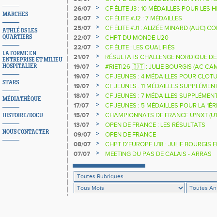
>
26/07
CF ÉLITE J3 : 10 MÉDAILLES POUR LES 
MARCHES
>
26/07
CF ÉLITE #J2 : 7 MÉDAILLES
>
25/07
CF ÉLITE #J1 : ALIZÉE MINARD (AUC)
ATHLÉ DS LES
NATIONALE
>
QUARTIERS
22/07
CHPT DU MONDE U20
>
22/07
CF ÉLITE : LES QUALIFIÉS
LA FORME EN
>
21/07
RÉSULTATS CHALLENGE NORDIQUE DE
ENTREPRISE ET MILIEU
2025 2026
>
HOSPITALIER
19/07
#RIETI26 🇮🇹 : JULIE BOURGIS (AC 
D'EUROPE U18 DE LA PERCHE
>
19/07
CF JEUNES : 4 MÉDAILLES POUR CLOTU
STARS
>
19/07
CF JEUNES : 11 MÉDAILLES SUPPLÉMEN
>
18/07
CF JEUNES : 7 MÉDAILLES SUPPLÉMEN
MÉDIATHÈQUE
>
17/07
CF JEUNES : 5 MÉDAILLES POUR LA 1È
>
15/07
CHAMPIONNATS DE FRANCE U*NXT (U1
HISTOIRE/DOCU
>
13/07
OPEN DE FRANCE : LES RÉSULTATS
NOUS CONTACTER
>
09/07
OPEN DE FRANCE
>
08/07
CHPT D'EUROPE U18 : JULIE BOURGIS 
>
07/07
MEETING DU PAS DE CALAIS - ARRAS