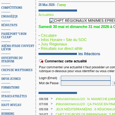
28 Mai 2026 -
Fanny
COMPÉTITIONS
Actualités
ENGAGÉ(E)S
RÉSULTATS
Samedi 30 mai et dimanche 31 mai 2026 à C
PASSEPORT "I RUN
-
Circulaire
CLEAN"
-
Infos Horaire
-
Site du SOC
-
Jury Régionaux
ARÉNA STADE COUVERT
-
Résultats sur direct athlé
LIÉVIN
les Réactions
OUVERTURE DU
Commentez cette actualité
STADIUM
Pour commenter une actualité il faut posséder un compt
CREPS DE WATTIGNIES
rubrique ci-dessous pour vous identifier ou vous crée
Login (Email)
:
INFOS JEUNES
Mot de Passe
:
FORMATIONS
STAGES ATHLÈTES
>
08/08
#WorldAthleticsU20 : N. MAMECHE (LM
>
07/08
#WorldAthleticsU20 : ÇA PASSE EN FI
HAUT-NIVEAU
SAUTEURS
>
05/08
JEUX MÉDITERRANÉENS : 6 RÉGIONAU
>
RUNNING
30/07
CHPT D'EUROPE DE BIRMINGHAM : 5 R