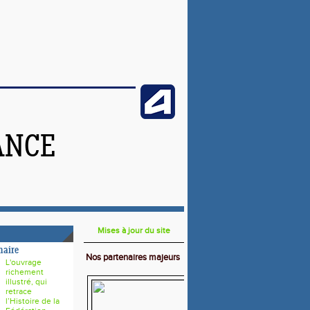
ANCE
Mises à jour du site
naire
Nos partenaires majeurs
L'ouvrage
richement
illustré, qui
retrace
l’Histoire de la