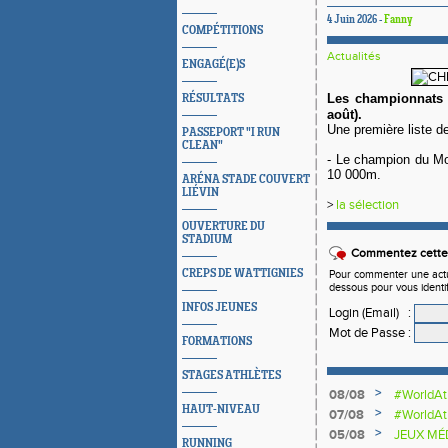
4 Juin 2026 -
Fanny
COMPÉTITIONS
Actualités
ENGAGÉ(E)S
Les championnats
RÉSULTATS
août).
Une première liste de
PASSEPORT "I RUN
CLEAN"
- Le champion du Mo
10 000m.
ARÉNA STADE COUVERT
LIÉVIN
>
la sélection
OUVERTURE DU
STADIUM
Commentez cette 
CREPS DE WATTIGNIES
Pour commenter une actual
dessous pour vous identi
INFOS JEUNES
Login (Email)
:
Mot de Passe
:
FORMATIONS
STAGES ATHLÈTES
>
08/08
#WorldAt
HAUT-NIVEAU
>
07/08
#WorldAt
SAUTEU
>
05/08
JEUX MÉ
RUNNING