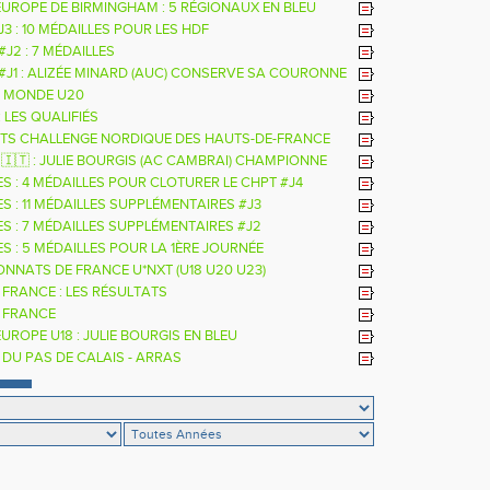
EUROPE DE BIRMINGHAM : 5 RÉGIONAUX EN BLEU
 J3 : 10 MÉDAILLES POUR LES HDF
 #J2 : 7 MÉDAILLES
 #J1 : ALIZÉE MINARD (AUC) CONSERVE SA COURONNE
LE
 MONDE U20
: LES QUALIFIÉS
TS CHALLENGE NORDIQUE DES HAUTS-DE-FRANCE
26
 🇮🇹 : JULIE BOURGIS (AC CAMBRAI) CHAMPIONNE
E U18 DE LA PERCHE
ES : 4 MÉDAILLES POUR CLOTURER LE CHPT #J4
S : 11 MÉDAILLES SUPPLÉMENTAIRES #J3
ES : 7 MÉDAILLES SUPPLÉMENTAIRES #J2
S : 5 MÉDAILLES POUR LA 1ÈRE JOURNÉE
NNATS DE FRANCE U*NXT (U18 U20 U23)
 FRANCE : LES RÉSULTATS
 FRANCE
UROPE U18 : JULIE BOURGIS EN BLEU
 DU PAS DE CALAIS - ARRAS