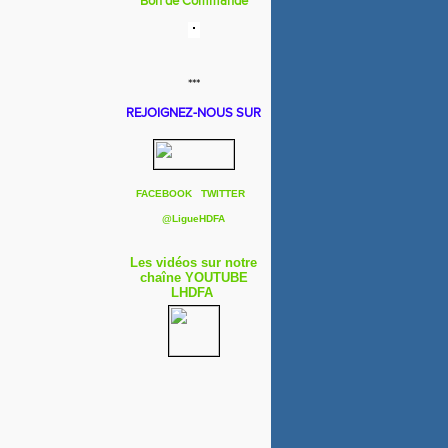
Bon de Commande
***
REJOIGNEZ-NOUS SUR
FACEBOOK
TWITTER
@
LigueHDFA
Les vidéos sur notre
chaîne YOUTUBE
LHDFA