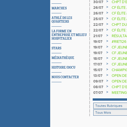
>
30/07
CHPT D'
>
26/07
CF ÉLITE
MARCHES
>
26/07
CF ÉLITE
ATHLÉ DS LES
>
25/07
CF ÉLITE
QUARTIERS
NATIONA
>
22/07
CHPT DU
>
22/07
CF ÉLITE 
LA FORME EN
ENTREPRISE ET MILIEU
>
21/07
RÉSULTA
HOSPITALIER
2025 20
>
19/07
#RIETI26
D'EUROP
>
19/07
CF JEUN
STARS
>
19/07
CF JEUNE
>
MÉDIATHÈQUE
18/07
CF JEUN
>
17/07
CF JEUNE
HISTOIRE/DOCU
>
15/07
CHAMPIO
>
13/07
OPEN DE
NOUS CONTACTER
>
09/07
OPEN DE
>
08/07
CHPT D'E
>
07/07
MEETING