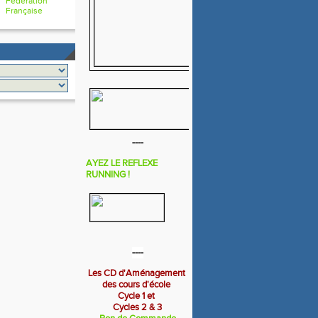
Fédération
Française
----
AYEZ LE REFLEXE
RUNNING !
----
Les CD d'Aménagement
des cours d'école
Cycle 1 et
Cycles 2 & 3