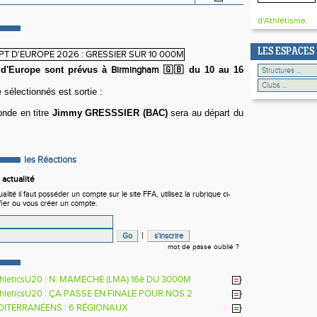
d'Athlétisme.
LES ESPACES
 d'Europe sont prévus à
Birmingham 🇬🇧
du
10 au 16
 sélectionnés est sortie :
nde en titre
Jimmy GRESSSIER (BAC)
sera au départ du
les Réactions
actualité
ité il faut posséder un compte sur le site FFA, utilisez la rubrique ci-
fier ou vous créer un compte.
|
mot de passe oublié ?
hleticsU20 : N. MAMECHE (LMA) 16è DU 3000M
hleticsU20 : ÇA PASSE EN FINALE POUR NOS 2
RS
DITERRANÉENS : 6 RÉGIONAUX