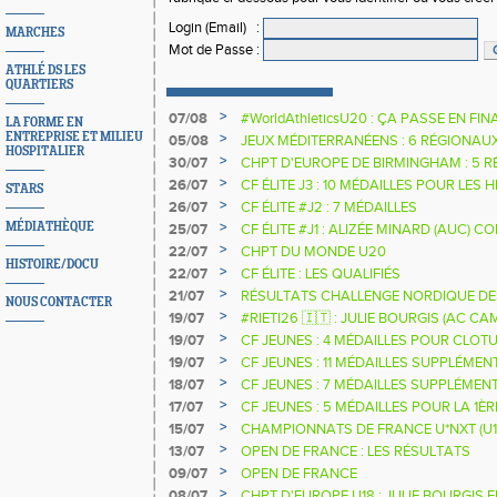
Login (Email)
:
MARCHES
Mot de Passe
:
ATHLÉ DS LES
QUARTIERS
>
07/08
#WorldAthleticsU20 : ÇA PASSE EN FI
LA FORME EN
SAUTEURS
ENTREPRISE ET MILIEU
>
05/08
JEUX MÉDITERRANÉENS : 6 RÉGIONAU
HOSPITALIER
>
30/07
CHPT D'EUROPE DE BIRMINGHAM : 5 R
>
26/07
CF ÉLITE J3 : 10 MÉDAILLES POUR LES 
STARS
>
26/07
CF ÉLITE #J2 : 7 MÉDAILLES
>
MÉDIATHÈQUE
25/07
CF ÉLITE #J1 : ALIZÉE MINARD (AUC)
NATIONALE
>
22/07
CHPT DU MONDE U20
HISTOIRE/DOCU
>
22/07
CF ÉLITE : LES QUALIFIÉS
>
21/07
RÉSULTATS CHALLENGE NORDIQUE DE
NOUS CONTACTER
2025 2026
>
19/07
#RIETI26 🇮🇹 : JULIE BOURGIS (AC 
D'EUROPE U18 DE LA PERCHE
>
19/07
CF JEUNES : 4 MÉDAILLES POUR CLOTU
>
19/07
CF JEUNES : 11 MÉDAILLES SUPPLÉMEN
>
18/07
CF JEUNES : 7 MÉDAILLES SUPPLÉMEN
>
17/07
CF JEUNES : 5 MÉDAILLES POUR LA 1È
>
15/07
CHAMPIONNATS DE FRANCE U*NXT (U1
>
13/07
OPEN DE FRANCE : LES RÉSULTATS
>
09/07
OPEN DE FRANCE
>
08/07
CHPT D'EUROPE U18 : JULIE BOURGIS 