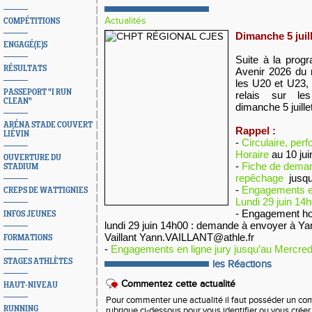
Actualités
COMPÉTITIONS
Dimanche 5 juil
ENGAGÉ(E)S
Suite à la prog
RÉSULTATS
Avenir 2026 du 
les U20 et U23,
PASSEPORT "I RUN
relais sur l
CLEAN"
dimanche 5 juill
ARÉNA STADE COUVERT
Rappel :
LIÉVIN
-
Circulaire, per
Horaire
au 10 ju
OUVERTURE DU
-
Fiche de dema
STADIUM
repêchage
jusqu
-
Engagements en
CREPS DE WATTIGNIES
Lundi 29 juin 14
- Engagement ho
INFOS JEUNES
lundi 29 juin 14h00 :
demande à envoyer à Ya
Vaillant
Yann.VAILLANT@athle.fr
FORMATIONS
-
Engagements en ligne jury jusqu’au Mercredi
STAGES ATHLÈTES
les Réactions
Commentez cette actualité
HAUT-NIVEAU
Pour commenter une actualité il faut posséder un compt
RUNNING
rubrique ci-dessous pour vous identifier ou vous crée