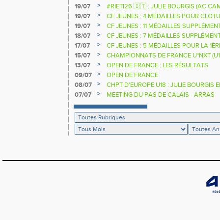
2025 2026
>
19/07
#RIETI26 🇮🇹 : JULIE BOURGIS (AC 
D'EUROPE U18 DE LA PERCHE
>
19/07
CF JEUNES : 4 MÉDAILLES POUR CLOTU
>
19/07
CF JEUNES : 11 MÉDAILLES SUPPLÉMEN
>
18/07
CF JEUNES : 7 MÉDAILLES SUPPLÉMEN
>
17/07
CF JEUNES : 5 MÉDAILLES POUR LA 1È
>
15/07
CHAMPIONNATS DE FRANCE U*NXT (U1
>
13/07
OPEN DE FRANCE : LES RÉSULTATS
>
09/07
OPEN DE FRANCE
>
08/07
CHPT D'EUROPE U18 : JULIE BOURGIS 
>
07/07
MEETING DU PAS DE CALAIS - ARRAS