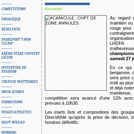
Actualités
COMPÉTITIONS
Au regard d
ENGAGÉ(E)S
maintien ou 
rouge pour 
RÉSULTATS
contraig
organisatio
PASSEPORT "I RUN
LHDFA s
CLEAN"
malheure
championna
ARÉNA STADE COUVERT
LIÉVIN
samedi 27 j
En ce qui 
OUVERTURE DU
STADIUM
benjamins d
sera prise c
CREPS DE WATTIGNIES
midi au plus
et déjà noter
INFOS JEUNES
maintenue,
compétition sera avancé d’une 1/2h avec
FORMATIONS
prévues à 10h30.
Les starts lists et compositions des group
STAGES ATHLÈTES
DirectAthlé qu’après la prise de décision, 
horaires définitifs.
HAUT-NIVEAU
RUNNING