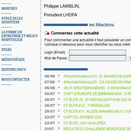
Philippe LAMBLIN,
MARCHES
Président LHDFA
ATHLÉ DS LES
QUARTIERS
les Réactions
LA FORME EN
Commentez cette actualité
ENTREPRISE ET MILIEU
HOSPITALIER
Pour commenter une actualité il faut posséder un compt
rubrique ci-dessous pour vous identifier ou vous crée
STARS
Login (Email)
:
Mot de Passe
:
MÉDIATHÈQUE
HISTOIRE/DOCU
>
08/08
#WorldAthleticsU20 : N. MAMECHE (LM
NOUS CONTACTER
>
07/08
#WorldAthleticsU20 : ÇA PASSE EN FI
SAUTEURS
>
05/08
JEUX MÉDITERRANÉENS : 6 RÉGIONAU
>
30/07
CHPT D'EUROPE DE BIRMINGHAM : 5 R
>
26/07
CF ÉLITE J3 : 10 MÉDAILLES POUR LES 
>
26/07
CF ÉLITE #J2 : 7 MÉDAILLES
>
25/07
CF ÉLITE #J1 : ALIZÉE MINARD (AUC)
NATIONALE
>
22/07
CHPT DU MONDE U20
>
22/07
CF ÉLITE : LES QUALIFIÉS
>
21/07
RÉSULTATS CHALLENGE NORDIQUE DE