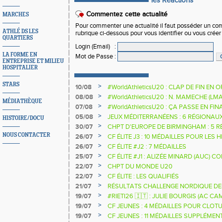
les Réactions
Commentez cette actualité
MARCHES
Pour commenter une actualité il faut posséder un compt
ATHLÉ DS LES
rubrique ci-dessous pour vous identifier ou vous crée
QUARTIERS
Login (Email)
:
LA FORME EN
Mot de Passe
:
ENTREPRISE ET MILIEU
HOSPITALIER
STARS
>
10/08
#WorldAthleticsU20 : CLAP DE FIN EN
>
08/08
#WorldAthleticsU20 : N. MAMECHE (LM
MÉDIATHÈQUE
>
07/08
#WorldAthleticsU20 : ÇA PASSE EN FI
SAUTEURS
>
05/08
JEUX MÉDITERRANÉENS : 6 RÉGIONAU
HISTOIRE/DOCU
>
30/07
CHPT D'EUROPE DE BIRMINGHAM : 5 R
NOUS CONTACTER
>
26/07
CF ÉLITE J3 : 10 MÉDAILLES POUR LES 
>
26/07
CF ÉLITE #J2 : 7 MÉDAILLES
>
25/07
CF ÉLITE #J1 : ALIZÉE MINARD (AUC)
NATIONALE
>
22/07
CHPT DU MONDE U20
>
22/07
CF ÉLITE : LES QUALIFIÉS
>
21/07
RÉSULTATS CHALLENGE NORDIQUE DE
2025 2026
>
19/07
#RIETI26 🇮🇹 : JULIE BOURGIS (AC 
D'EUROPE U18 DE LA PERCHE
>
19/07
CF JEUNES : 4 MÉDAILLES POUR CLOTU
>
19/07
CF JEUNES : 11 MÉDAILLES SUPPLÉMEN