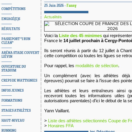
25 Juin 2026 -
Fanny
COMPÉTITIONS
Actualités
ENGAGÉ(E)S
RÉSULTATS
Voici la
Liste des 45 minimes
qui représenter
PASSEPORT "I RUN
France le
14 juillet prochain à Cergy-Ponto
CLEAN"
Ils seront réunis à partir du 12 juillet à Chant
ARÉNA STADE COUVERT
cette compétition où toutes les ligues se retro
LIÉVIN
Pour rappel, les
modalités de sélection
.
OUVERTURE DU
STADIUM
Un complément (avec les athlètes déjà
épreuves) pourrait se faire à l’issue des point
CREPS DE WATTIGNIES
Les athlètes et leurs entraîneurs ainsi 
INFOS JEUNES
recevront toutes les informations utiles 
autorisations parentales) d’ici le début de la
FORMATIONS
Yann Vaillant.
STAGES ATHLÈTES
>
Liste des athlètes sélectionnés Coupe de 
HAUT-NIVEAU
>
Horaires FFA
RUNNING