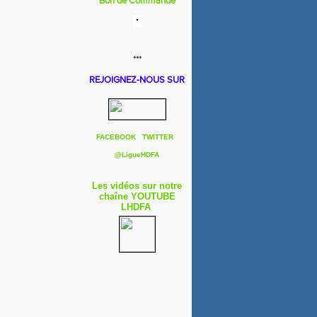
Bon de Commande
***
REJOIGNEZ-NOUS SUR
FACEBOOK
TWITTER
@
LigueHDFA
Les vidéos sur notre
chaîne YOUTUBE
LHDFA