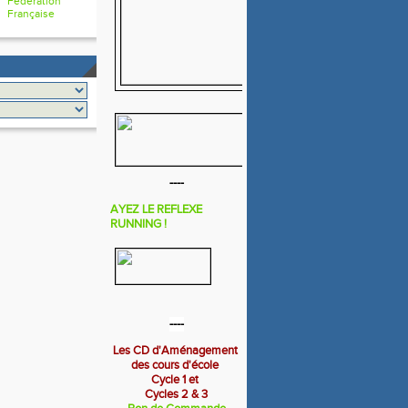
Fédération
Française
----
AYEZ LE REFLEXE
RUNNING !
----
Les CD d'Aménagement
des cours d'école
Cycle 1 et
Cycles 2 & 3