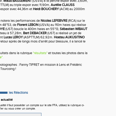
or;
Maud BASSEMENT
(USVA) à la perche espoir avec 3,60m,
TLM) au triple espoir avec 11,90m,
Aurélie CLAUSS
 espoir avec 44,36m et
Heidi BOUCHERY
(ACW) au 2000m
notera les performances de
Nicolas LEFEBVRE
(RCA) sur le
n 48"53, de
Florent LEBON
(USVA) au 110m haies qui réalise
OYE
(UST) boucle le 400m haies en 55"13,
Sébastien WIBAUT
rteau à 57,28m,
Bart DEBACKER
(UST) a réalisé un jet de
ant
Lucas LEROY
(ASPTTLM) 62,92m.
Hoatau AUKUSITINO
etour après de longs mois d'arrêt pour blessure, il a lancé le
sultats dans la rubrique
"résultats"
et toutes les photos dans la
e".
hotographes : Fanny TIPRET en mission à Lens et Frédéric
Tourcoing !
les Réactions
actualité
ité il faut posséder un compte sur le site FFA, utilisez la rubrique ci-
fier ou vous créer un compte.