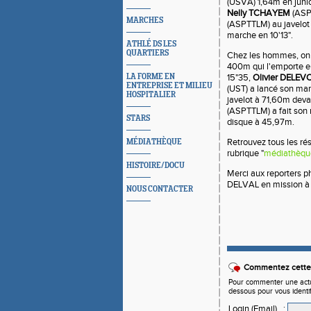
(USVA) 1,64m en juni
Nelly TCHAYEM
(ASPT
MARCHES
(ASPTTLM) au javelot
marche en 10'13".
ATHLÉ DS LES
QUARTIERS
Chez les hommes, on 
400m qui l'emporte e
LA FORME EN
15"35,
Olivier DELEV
ENTREPRISE ET MILIEU
(UST) a lancé son ma
HOSPITALIER
javelot à 71,60m dev
(ASPTTLM) a fait son r
STARS
disque à 45,97m.
Retrouvez tous les ré
MÉDIATHÈQUE
rubrique "
médiathèqu
HISTOIRE/DOCU
Merci aux reporters p
DELVAL en mission à 
NOUS CONTACTER
Commentez cette 
Pour commenter une actual
dessous pour vous identi
Login (Email)
: