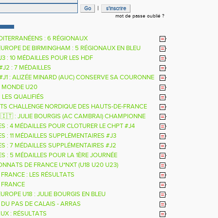
|
mot de passe oublié ?
DITERRANÉENS : 6 RÉGIONAUX
EUROPE DE BIRMINGHAM : 5 RÉGIONAUX EN BLEU
 J3 : 10 MÉDAILLES POUR LES HDF
 #J2 : 7 MÉDAILLES
 #J1 : ALIZÉE MINARD (AUC) CONSERVE SA COURONNE
LE
 MONDE U20
: LES QUALIFIÉS
TS CHALLENGE NORDIQUE DES HAUTS-DE-FRANCE
26
 🇮🇹 : JULIE BOURGIS (AC CAMBRAI) CHAMPIONNE
E U18 DE LA PERCHE
ES : 4 MÉDAILLES POUR CLOTURER LE CHPT #J4
S : 11 MÉDAILLES SUPPLÉMENTAIRES #J3
ES : 7 MÉDAILLES SUPPLÉMENTAIRES #J2
S : 5 MÉDAILLES POUR LA 1ÈRE JOURNÉE
NNATS DE FRANCE U*NXT (U18 U20 U23)
 FRANCE : LES RÉSULTATS
 FRANCE
UROPE U18 : JULIE BOURGIS EN BLEU
 DU PAS DE CALAIS - ARRAS
UX : RÉSULTATS