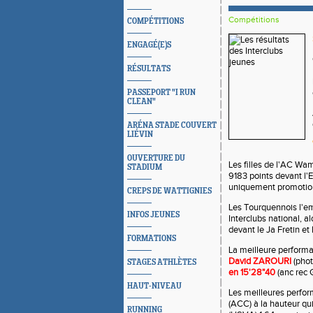
Compétitions
COMPÉTITIONS
ENGAGÉ(E)S
RÉSULTATS
PASSEPORT "I RUN
CLEAN"
ARÉNA STADE COUVERT
LIÉVIN
OUVERTURE DU
Les filles de l'AC Wam
STADIUM
9183 points devant l'E
uniquement promotion 
CREPS DE WATTIGNIES
Les Tourquennois l'e
INFOS JEUNES
Interclubs national, a
devant le Ja Fretin et
FORMATIONS
La meilleure performa
David
ZAROURI
(phot
STAGES ATHLÈTES
en 15'28"40
(anc rec
HAUT-NIVEAU
Les meilleures perfor
(ACC) à la hauteur qu
RUNNING