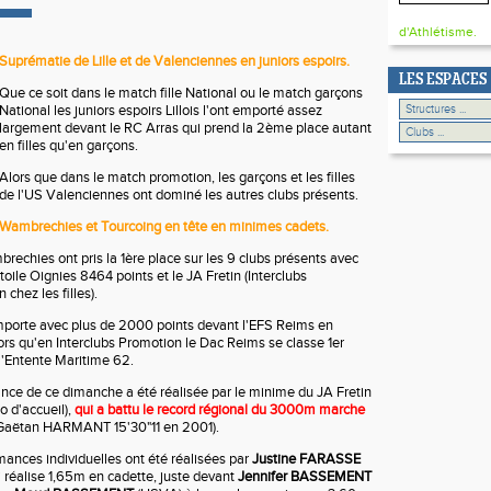
d'Athlétisme.
Suprématie de Lille et de Valenciennes en juniors espoirs.
LES ESPACES
Que ce soit dans le match fille National ou le match garçons
National les juniors espoirs Lillois l'ont emporté assez
largement devant le RC Arras qui prend la 2ème place autant
en filles qu'en garçons.
Alors que dans le match promotion, les garçons et les filles
de l'US Valenciennes ont dominé les autres clubs présents.
Wambrechies et Tourcoing en tête en minimes cadets.
brechies ont pris la 1ère place sur les 9 clubs présents avec
toile Oignies 8464 points et le JA Fretin (Interclubs
chez les filles).
mporte avec plus de 2000 points devant l'EFS Reims en
lors qu'en Interclubs Promotion le Dac Reims se classe 1er
 l'Entente Maritime 62.
nce de ce dimanche a été réalisée par le minime du JA Fretin
o d'accueil),
qui a battu le record régional du 3000m marche
 Gaëtan HARMANT 15'30"11 en 2001).
mances individuelles ont été réalisées par
Justine FARASSE
i réalise 1,65m en cadette, juste devant
Jennifer BASSEMENT