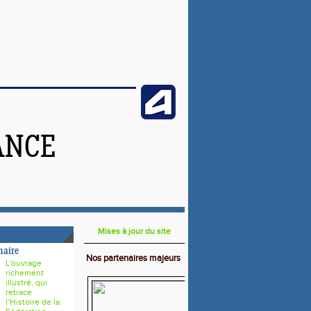
ANCE
Mises à jour du site
naire
Nos partenaires majeurs
L'ouvrage
richement
illustré, qui
retrace
l’Histoire de la