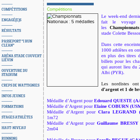
Compétitions
COMPÉTITIONS
Le week-end dernie
ENGAGÉ(E)S
fait le voyag
les
Championnats
RÉSULTATS
st
ade Colette Besso
PASSEPORT "I RUN
Dans cette enceint
CLEAN"
1000 athlètes en on
en plus des titres 
ARÉNA STADE COUVERT
LIÉVIN
billets pour les ch
qui auront lieu du 
OUVERTURE DU
Albi (PYR).
STADIUM
Les nordistes on
CREPS DE WATTIGNIES
d’argent et 1 de b
INFOS JEUNES
Médaille d’Argent pour
Edouard QUESTE (A
Médaille d’Argent pour
Elaine COBURN (US
FORMATIONS
Médaille d’Argent pour
Clara LEGRAND 
1m72
STAGES ATHLÈTES
Médaille d’Argent pour
Guillaume BRESSY
HAUT-NIVEAU
2m04
RUNNING
Médaille de Bronze pour
Sorelle BEGUE (GA)