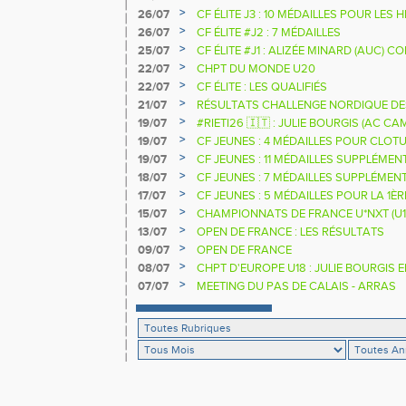
>
26/07
CF ÉLITE J3 : 10 MÉDAILLES POUR LES 
>
26/07
CF ÉLITE #J2 : 7 MÉDAILLES
>
25/07
CF ÉLITE #J1 : ALIZÉE MINARD (AUC)
NATIONALE
>
22/07
CHPT DU MONDE U20
>
22/07
CF ÉLITE : LES QUALIFIÉS
>
21/07
RÉSULTATS CHALLENGE NORDIQUE DE
2025 2026
>
19/07
#RIETI26 🇮🇹 : JULIE BOURGIS (AC 
D'EUROPE U18 DE LA PERCHE
>
19/07
CF JEUNES : 4 MÉDAILLES POUR CLOTU
>
19/07
CF JEUNES : 11 MÉDAILLES SUPPLÉMEN
>
18/07
CF JEUNES : 7 MÉDAILLES SUPPLÉMEN
>
17/07
CF JEUNES : 5 MÉDAILLES POUR LA 1È
>
15/07
CHAMPIONNATS DE FRANCE U*NXT (U1
>
13/07
OPEN DE FRANCE : LES RÉSULTATS
>
09/07
OPEN DE FRANCE
>
08/07
CHPT D'EUROPE U18 : JULIE BOURGIS 
>
07/07
MEETING DU PAS DE CALAIS - ARRAS