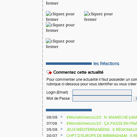
les Réactions
Commentez cette actualité
Pour commenter une actualité il faut posséder un compt
rubrique ci-dessous pour vous identifier ou vous crée
Login (Email)
:
Mot de Passe
:
>
08/08
#WorldAthleticsU20 : N. MAMECHE (LM
>
07/08
#WorldAthleticsU20 : ÇA PASSE EN FI
SAUTEURS
>
05/08
JEUX MÉDITERRANÉENS : 6 RÉGIONAU
>
30/07
CHPT D'EUROPE DE BIRMINGHAM : 5 R