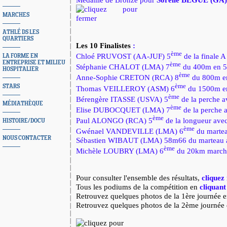
MARCHES
ATHLÉ DS LES
QUARTIERS
Les 10 Finalistes
:
ème
Chloé PRUVOST (AA-JUF) 5
de la finale 
LA FORME EN
ENTREPRISE ET MILIEU
ème
Stéphanie CHALOT (LMA) 7
du 400m en 5
HOSPITALIER
ème
Anne-Sophie CRETON (RCA) 8
du 800m en
ème
STARS
Thomas VEILLEROY (ASM) 6
du 1500m en
ème
Bérengère ITASSE (USVA) 5
de la perche 
MÉDIATHÈQUE
ème
Elise DUBOCQUET (LMA) 7
de la perche
ème
Paul ALONGO (RCA) 5
de la longueur av
HISTOIRE/DOCU
ème
Gwénael VANDEVILLE (LMA) 6
du marte
NOUS CONTACTER
Sébastien WIBAUT (LMA) 58m66 du marteau
ème
Michèle LOUBRY (LMA) 6
du 20km march
Pour consulter l'ensemble des résultats,
cliquez 
Tous les podiums de la compétition en
cliquant 
Retrouvez quelques photos de la 1ère journée 
Retrouvez quelques photos de la 2ème journée